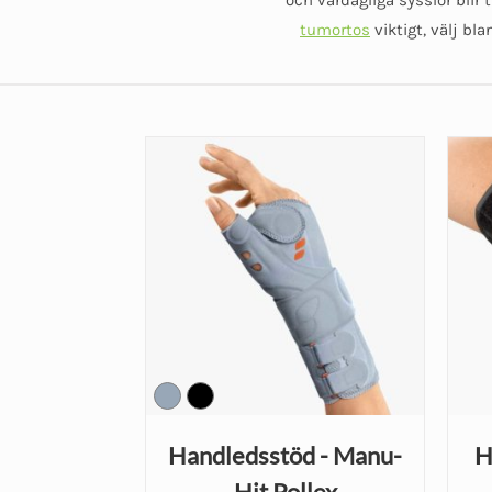
tumortos
viktigt, välj bl
Handledsstöd - Manu-
H
Hit Pollex