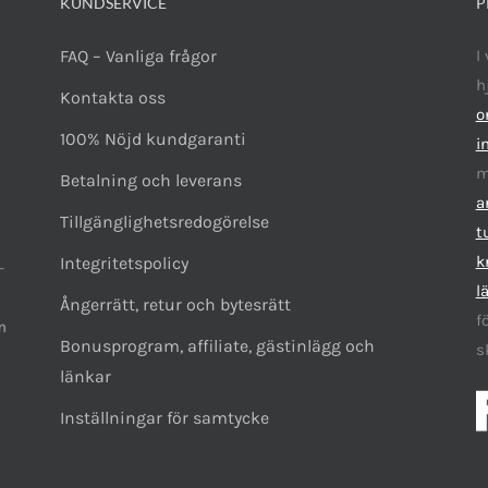
jas
KUNDSERVICE
P
FAQ – Vanliga frågor
I
duktsidan
h
Kontakta oss
o
100% Nöjd kundgaranti
i
m
Betalning och leverans
a
Tillgänglighetsredogörelse
t
k
Integritetspolicy
-
l
Ångerrätt, retur och bytesrätt
f
n
Bonusprogram, affiliate, gästinlägg och
s
länkar
Inställningar för samtycke