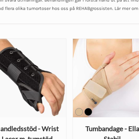
and flera olika tumortoser hos oss på REHABgrossisten. Lär mer o
andledsstöd - Wrist
Tumbandage - Ell
Lacer m. tumstöd
Stabil