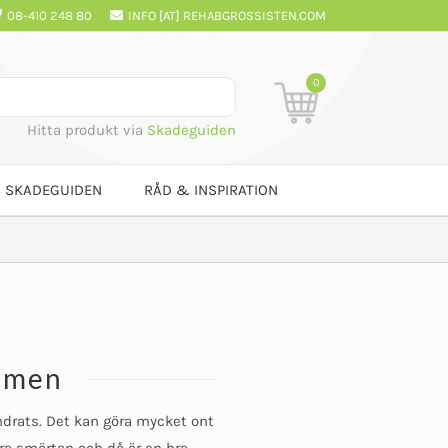
08-410 248 80
INFO [AT] REHABGROSSISTEN.COM
0
Hitta produkt via
Skadeguiden
SKADEGUIDEN
RÅD & INSPIRATION
ummen
drats. Det kan göra mycket ont
ndra smärtan och då är en bra