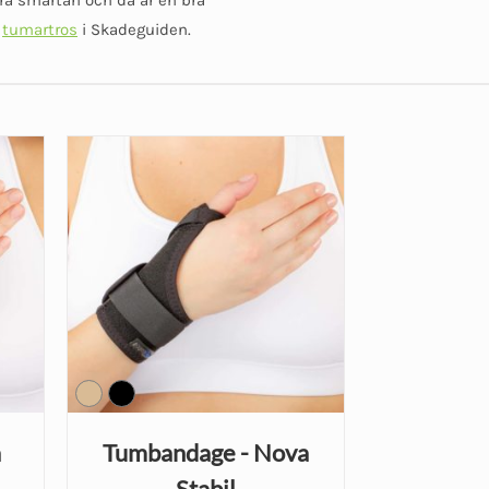
m
tumartros
i Skadeguiden.
a
Tumbandage - Nova
Stabil