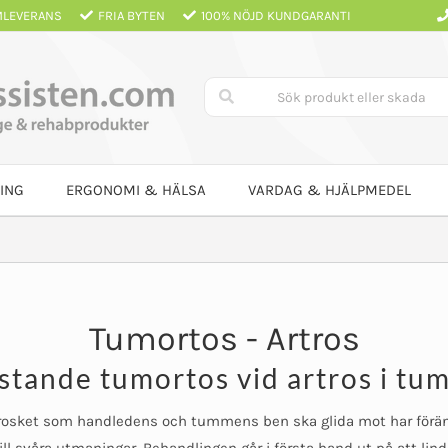
LEVERANS
FRIA BYTEN
100% NÖJD KUNDGARANTI
ING
ERGONOMI & HÄLSA
VARDAG & HJÄLPMEDEL
Tumortos - Artros
stande tumortos vid artros i t
rosket som handledens och tummens ben ska glida mot har förän
till svåra utmaningar. Behandlingen går i första hand ut på att li