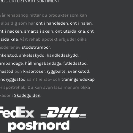
RODUKTER I VÅRT SORTIMENT
 vår rehabshop hittar du produkter som kan
jälpa dig som har
ont i handleden
,
ont i hälen
,
nt i nacken
,
smärta i axeln
,
ont utsida knä
,
ont
nsida knä
. Vårt rehab apotekt erbjuder olika
odeller av
stödstrumpor
,
nkelstöd,
ankelsskydd
,
handledsskydd
,
umbandage
,
hållningsbandage
,
fotledsstöd
,
nästöd
och
knäortoser
,
ryggbälte
,
svankstöd
,
ändryggsstöd
samt rehab- och
träningsredskap
ör sportrehab. Du kan även läsa mer om olika
kador i
Skadeguiden
.