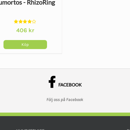
umortos - RhizoRing
duktsidan
produktsidan
Betygsatt
406
kr
4.00
av 5
Köp
n
dukten
a
FACEBOOK
anter.
Följ oss på Facebook
a
ernativen