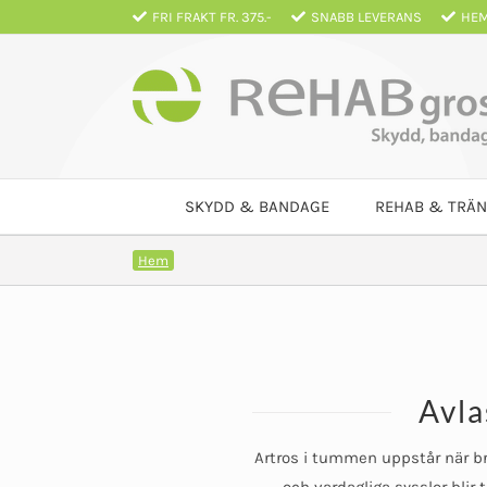
Fortsätt
FRI FRAKT FR. 375.-
SNABB LEVERANS
HEM
till
innehållet
SKYDD & BANDAGE
REHAB & TRÄN
Hem
Avla
Artros i tummen uppstår när b
och vardagliga sysslor blir 