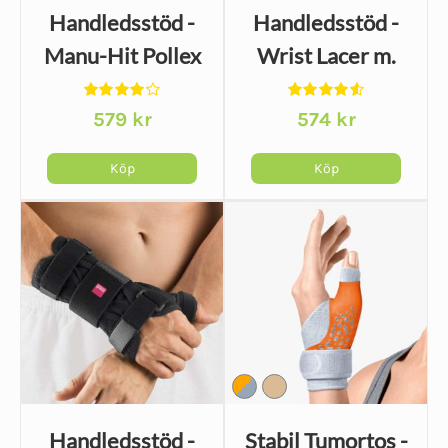
Handledsstöd -
Handledsstöd -
Manu-Hit Pollex
Wrist Lacer m.
tumstöd
Betygsatt
Betygsatt
579
kr
574
kr
4.20
av 5
4.60
av 5
Köp
Köp
Den
Den
här
här
produkten
produkten
har
har
flera
flera
varianter.
varianter.
De
De
olika
olika
alternativen
alternativen
Handledsstöd -
Stabil Tumortos -
kan
kan