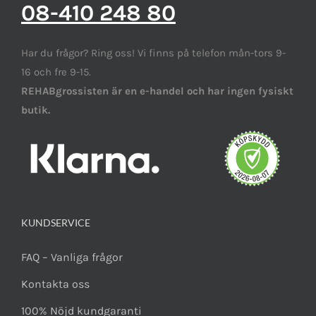
08-410 248 80
Har du frågor? Ring oss! Vi finns på telefon mån-tors 9-
16 och fre 9-15.
REHABgrossisten är en e-handel och har ingen fysiskt
butik.
KUNDSERVICE
FAQ – Vanliga frågor
Kontakta oss
100% Nöjd kundgaranti