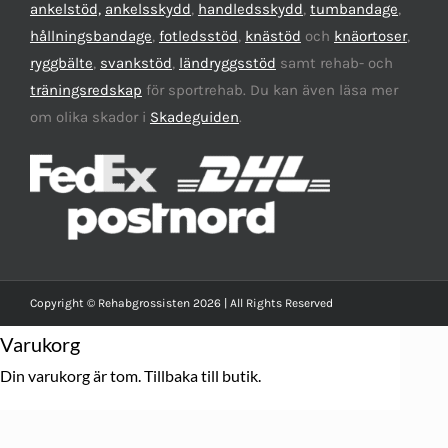
ankelstöd,
ankelsskydd
,
handledsskydd
,
tumbandage
,
hållningsbandage
,
fotledsstöd
,
knästöd
och
knäortoser
,
ryggbälte
,
svankstöd
,
ländryggsstöd
samt rehab- och
träningsredskap
för sportrehab. Du kan även läsa mer
om olika skador i
Skadeguiden
.
Copyright © Rehabgrossisten 2026 | All Rights Reserved
Varukorg
Din varukorg är tom.
Tillbaka till butik.
Calculate Shipping