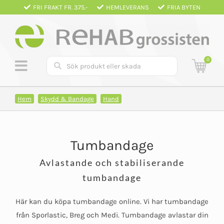
Fortsätt
FRI FRAKT FR. 375.-
HEMLEVERANS
FRIA BYTEN
till
innehållet
0
Hem
Skydd & Bandage
Hand
Tumbandage
Avlastande och stabiliserande
tumbandage
Här kan du köpa tumbandage online. Vi har tumbandage
från Sporlastic, Breg och Medi. Tumbandage avlastar din