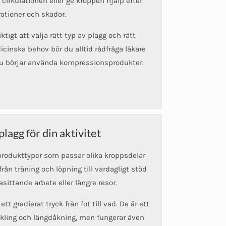
cirkulationen eller ge kroppen hjälp efter
ationer och skador.
ktigt att välja rätt typ av plagg och rätt
cinska behov bör du alltid rådfråga läkare
 du börjar använda kompressionsprodukter.
plagg för din aktivitet
produkttyper som passar olika kroppsdelar
n träning och löpning till vardagligt stöd
lasittande arbete eller längre resor.
ett gradierat tryck från fot till vad. De är ett
cykling och längdåkning, men fungerar även