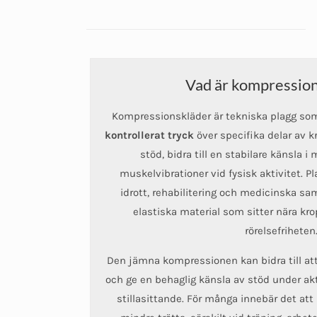
vari
De
olik
alt
Vad är kompressio
kan
väl
Kompressionskläder är tekniska plagg som 
på
kontrollerat tryck
över specifika delar av k
pro
stöd, bidra till en stabilare känsla 
muskelvibrationer vid fysisk aktivitet.
idrott, rehabilitering och medicinska sa
elastiska material som sitter nära kr
rörelsefriheten
Den jämna kompressionen kan bidra till att
och ge en behaglig känsla av stöd under akti
stillasittande. För många innebär det at