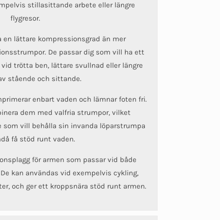
pelvis stillasittande arbete eller längre
flygresor.
a en lättare kompressionsgrad än mer
onsstrumpor. De passar dig som vill ha ett
id trötta ben, lättare svullnad eller längre
av stående och sittande.
rimerar enbart vaden och lämnar foten fri.
inera dem med valfria strumpor, vilket
 som vill behålla sin invanda löparstrumpa
då få stöd runt vaden.
onsplagg för armen som passar vid både
. De kan användas vid exempelvis cykling,
rter, och ger ett kroppsnära stöd runt armen.