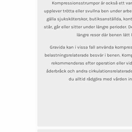
Kompressionsstrumpor är också ett vanl
upplever trötta eller svullna ben under ar
gälla sjuksköterskor, butiksanställda, kon
står, går eller sitter under längre perioder.
längre resor där benen lätt
Gravida kan i vissa fall använda kompre
belastningsrelaterade besvär i benen. Kom
rekommenderas efter operation eller vi
åderbråck och andra cirkulationsrelaterad
du alltid rådgöra med vården i