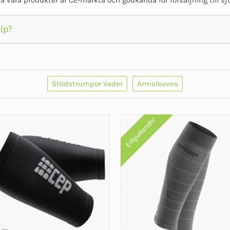
lp?
Stödstrumpor Vader
Armsleeves
Erbjudande!