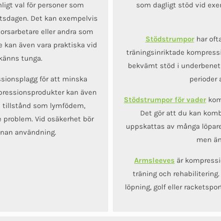
igt val för personer som
som dagligt stöd vid exem
betsdagen. Det kan exempelvis
torsarbetare eller andra som
Stödstrumpor
har oft
 De kan även vara praktiska vid
träningsinriktade kompressi
 känns tunga.
bekvämt stöd i underbenet v
ssionsplagg för att minska
perioder 
pressionsprodukter kan även
Stödstrumpor för vader
komp
d tillstånd som lymfödem,
Det gör att du kan komb
e problem. Vid osäkerhet bör
uppskattas av många löpare
nnan användning.
men än
Armsleeves
är kompressi
träning och rehabilitering
löpning, golf eller racketspo