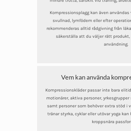
mindre trötta, särskilt vid träning, arbet
Kompressionsplagg kan även användas v
svullnad, lymfödem eller efter operati
rekommenderas alltid rådgivning från läkare
säkerställa att du väljer rätt produk
användning.
Vem kan använda kompre
Kompressionskläder passar inte bara eliti
motionärer, aktiva personer, yrkesgrupper 
samt personer som behöver extra stöd i v
tränar styrka, cyklar eller utövar yoga kan
kroppsnära passfo