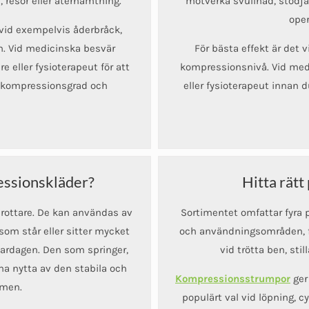
e, resor eller återhämtning.
motverka svullnad, stödja 
oper
id exempelvis åderbråck,
on. Vid medicinska besvär
För bästa effekt är det vi
 eller fysioterapeut för att
kompressionsnivå. Vid medi
t, kompressionsgrad och
eller fysioterapeut innan
ssionskläder?
Hitta rätt 
drottare. De kan användas av
Sortimentet omfattar fyra 
som står eller sitter mycket
och användningsområden, frå
ardagen. Den som springer,
vid trötta ben, stil
 ha nytta av den stabila och
Kompressionsstrumpor
ger 
rmen.
populärt val vid löpning, 