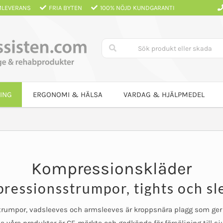
LEVERANS
FRIA BYTEN
100% NÖJD KUNDGARANTI
ING
ERGONOMI & HÄLSA
VARDAG & HJÄLPMEDEL
Kompressionskläder
ressionsstrumpor, tights och sl
umpor, vadsleeves och armsleeves är kroppsnära plagg som ger 
la våra produkter är CE-märkta och godkända för försäljning till 