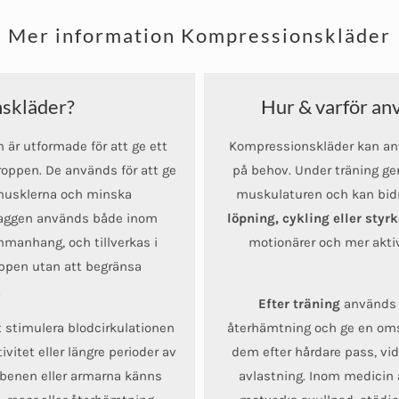
anter.
Mer information Kompressionskläder
a
ernativen
nskläder?
Hur & varför an
jas
är utformade för att ge ett
Kompressionskläder kan an
roppen. De används för att ge
på behov. Under träning ge
duktsidan
i musklerna och minska
muskulaturen och kan bidra
 Plaggen används både inom
löpning, cykling eller styr
mmanhang, och tillverkas i
motionärer och mer aktiv
oppen utan att begränsa
.
Efter träning
används k
 stimulera blodcirkulationen
återhämtning och ge en oms
vitet eller längre perioder av
dem efter hårdare pass, vid
t benen eller armarna känns
avlastning. Inom medicin