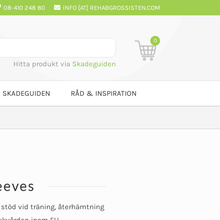
08-410 248 80
INFO [AT] REHABGROSSISTEN.COM
0
Hitta produkt via
Skadeguiden
SKADEGUIDEN
RÅD & INSPIRATION
eeves
stöd vid träning, återhämtning
sjukvården inom EU.