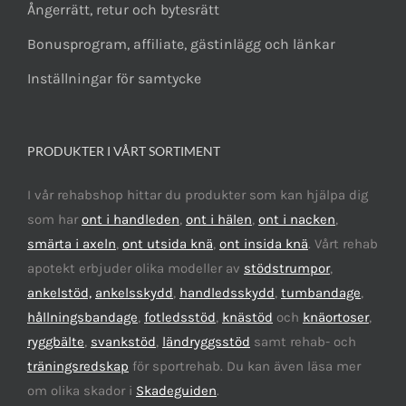
Ångerrätt, retur och bytesrätt
Bonusprogram, affiliate, gästinlägg och länkar
Inställningar för samtycke
PRODUKTER I VÅRT SORTIMENT
I vår rehabshop hittar du produkter som kan hjälpa dig
som har
ont i handleden
,
ont i hälen
,
ont i nacken
,
smärta i axeln
,
ont utsida knä
,
ont insida knä
. Vårt rehab
apotekt erbjuder olika modeller av
stödstrumpor
,
ankelstöd,
ankelsskydd
,
handledsskydd
,
tumbandage
,
hållningsbandage
,
fotledsstöd
,
knästöd
och
knäortoser
,
ryggbälte
,
svankstöd
,
ländryggsstöd
samt rehab- och
träningsredskap
för sportrehab. Du kan även läsa mer
om olika skador i
Skadeguiden
.