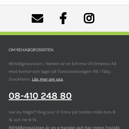
OM REHABGROSSISTEN
REHABgrossisten i Norden är en bifirma till Embreis AB
med kontor och lager på Tumstocksvägen 11B i Täby,
Stockholm.
Läs mer om oss
.
08-410 248 80
Har du frågor? Ring oss! Vi finns på telefon mån-tors 9-
16 och fre 9-15.
REHABgrossisten är en e-handel och har ingen fysiskt