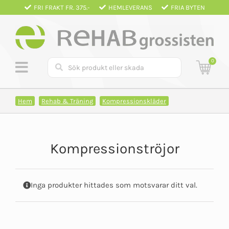
Fortsätt
FRI FRAKT FR. 375.-
HEMLEVERANS
FRIA BYTEN
till
innehållet
0
Hem
Rehab & Träning
Kompressionskläder
Kompressionströjor
Inga produkter hittades som motsvarar ditt val.