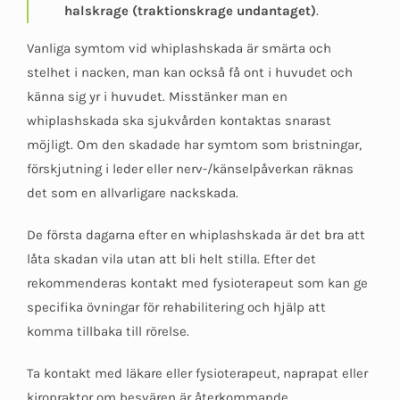
halskrage (traktionskrage undantaget)
.
Vanliga symtom vid whiplashskada är smärta och
stelhet i nacken, man kan också få ont i huvudet och
känna sig yr i huvudet. Misstänker man en
whiplashskada ska sjukvården kontaktas snarast
möjligt. Om den skadade har symtom som bristningar,
förskjutning i leder eller nerv-/känselpåverkan räknas
det som en allvarligare nackskada.
De första dagarna efter en whiplashskada är det bra att
låta skadan vila utan att bli helt stilla. Efter det
rekommenderas kontakt med fysioterapeut som kan ge
specifika övningar för rehabilitering och hjälp att
komma tillbaka till rörelse.
Ta kontakt med läkare eller fysioterapeut, naprapat eller
kiropraktor om besvären är återkommande.