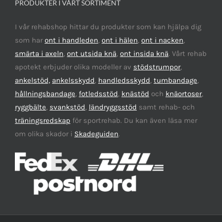
PRODUKTER I VÅRT SORTIMENT
I vår rehabshop hittar du produkter som kan hjälpa dig
som har
ont i handleden
,
ont i hälen
,
ont i nacken
,
smärta i axeln
,
ont utsida knä
,
ont insida knä
. Vårt rehab
apotekt erbjuder olika modeller av
stödstrumpor
,
ankelstöd,
ankelsskydd
,
handledsskydd
,
tumbandage
,
hållningsbandage
,
fotledsstöd
,
knästöd
och
knäortoser
,
ryggbälte
,
svankstöd
,
ländryggsstöd
samt rehab- och
träningsredskap
för sportrehab. Du kan även läsa mer
om olika skador i
Skadeguiden
.