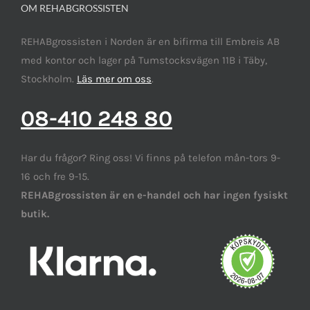
OM REHABGROSSISTEN
REHABgrossisten i Norden är en bifirma till Embreis AB
med kontor och lager på Tumstocksvägen 11B i Täby,
Stockholm.
Läs mer om oss
.
08-410 248 80
Har du frågor? Ring oss! Vi finns på telefon mån-tors 9-
16 och fre 9-15.
REHABgrossisten är en e-handel och har ingen fysiskt
butik.