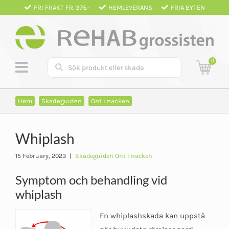
Fortsätt
FRI FRAKT FR. 375.-
HEMLEVERANS
FRIA BYTEN
till
innehållet
0
Hem
Skadeguiden
Ont i nacken
Whiplash
15 February, 2023
|
Skadeguiden Ont i nacken
Symptom och behandling vid
whiplash
En whiplashskada kan uppstå