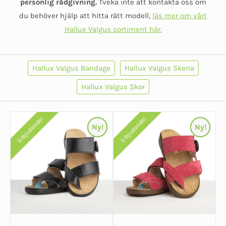
personlig rådgivning.
Tveka inte att kontakta oss om
du behöver hjälp att hitta rätt modell,
läs mer om vårt
Hallux Valgus sortiment här.
Hallux Valgus Bandage
Hallux Valgus Skena
Hallux Valgus Skor
Erbjudande!
Erbjudande!
Erbjudande!
Erbjudande!
Ny!
Ny!
Ny!
Ny!