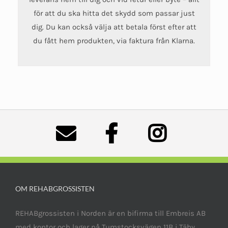
för att du ska hitta det skydd som passar just
dig. Du kan också välja att betala först efter att
du fått hem produkten, via faktura från Klarna.
OM REHABGROSSISTEN
REHABgrossisten i Norden är en bifirma till Embreis AB
med kontor och lager på Tumstocksvägen 11B i Täby,