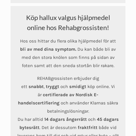
Köp hallux valgus hjälpmedel
online hos Rehabgrossisten!
Hos oss hittar du flera olika hjälpmedel för att
bli av med dina symptom.
Du kan både bli av
med den stora knölen som finns på sidan av
foten samt att den sneda stortån blir rakare.
REHABgrossisten erbjuder dig
ett
snabbt
,
tryggt
och
smidigt
köp online. Vi
är
certifierade av Nordisk E-
handelscertifiering
och använder Klarnas säkra
betalningslösningar.
Du har alltid
14 dagars ångerrätt
och
45 dagars
bytesrätt
. Det är dessutom
fraktfritt
både vid
leverans hem till dig och vid retur eller byte – allt