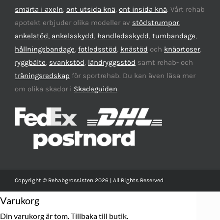
smärta i axeln
,
ont utsida knä
,
ont insida knä
. Vårt rehab
apotekt erbjuder olika modeller av
stödstrumpor
,
ankelstöd,
ankelsskydd
,
handledsskydd
,
tumbandage
,
hållningsbandage
,
fotledsstöd
,
knästöd
och
knäortoser
,
ryggbälte
,
svankstöd
,
ländryggsstöd
samt rehab- och
träningsredskap
för sportrehab. Du kan även läsa mer
om olika skador i
Skadeguiden
.
Copyright © Rehabgrossisten 2026 | All Rights Reserved
Varukorg
Din varukorg är tom.
Tillbaka till butik.