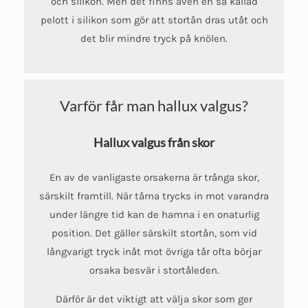
och silikon. Men det finns även en så kallad
pelott i silikon som gör att stortån dras utåt och
det blir mindre tryck på knölen.
Varför får man hallux valgus?
Hallux valgus från skor
En av de vanligaste orsakerna är trånga skor,
särskilt framtill. När tårna trycks in mot varandra
under längre tid kan de hamna i en onaturlig
position. Det gäller särskilt stortån, som vid
långvarigt tryck inåt mot övriga tår ofta börjar
orsaka besvär i stortåleden.
Därför är det viktigt att välja skor som ger