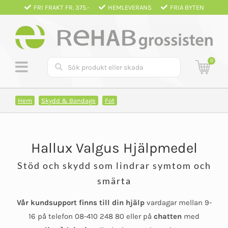
Fortsätt
FRI FRAKT FR. 375.-
HEMLEVERANS
FRIA BYTEN
till
innehållet
0
Hem
Skydd & Bandage
Fot
Hallux Valgus Hjälpmedel
Stöd och skydd som lindrar symtom och
smärta
Vår kundsupport finns till din hjälp
vardagar mellan 9-
16 på telefon 08-410 248 80 eller på
chatten
med