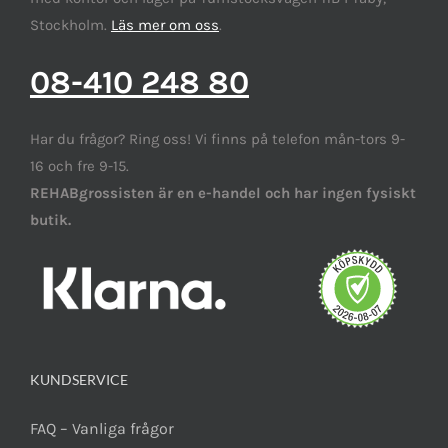
Stockholm.
Läs mer om oss
.
08-410 248 80
Har du frågor? Ring oss! Vi finns på telefon mån-tors 9-
16 och fre 9-15.
REHABgrossisten är en e-handel och har ingen fysiskt
butik.
KUNDSERVICE
FAQ – Vanliga frågor