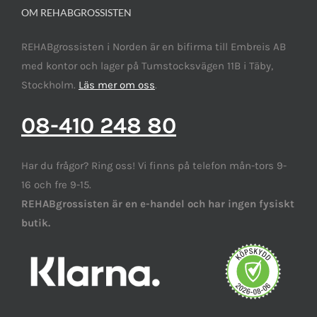
OM REHABGROSSISTEN
REHABgrossisten i Norden är en bifirma till Embreis AB
med kontor och lager på Tumstocksvägen 11B i Täby,
Stockholm.
Läs mer om oss
.
08-410 248 80
Har du frågor? Ring oss! Vi finns på telefon mån-tors 9-
16 och fre 9-15.
REHABgrossisten är en e-handel och har ingen fysiskt
butik.