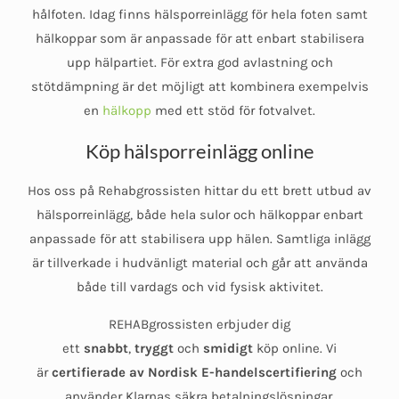
hålfoten. Idag finns hälsporreinlägg för hela foten samt
hälkoppar som är anpassade för att enbart stabilisera
upp hälpartiet. För extra god avlastning och
stötdämpning är det möjligt att kombinera exempelvis
en
hälkopp
med ett stöd för fotvalvet.
Köp hälsporreinlägg online
Hos oss på Rehabgrossisten hittar du ett brett utbud av
hälsporreinlägg, både hela sulor och hälkoppar enbart
anpassade för att stabilisera upp hälen. Samtliga inlägg
är tillverkade i hudvänligt material och går att använda
både till vardags och vid fysisk aktivitet.
REHABgrossisten erbjuder dig
ett
snabbt
,
tryggt
och
smidigt
köp online. Vi
är
certifierade av Nordisk E-handelscertifiering
och
använder Klarnas säkra betalningslösningar.