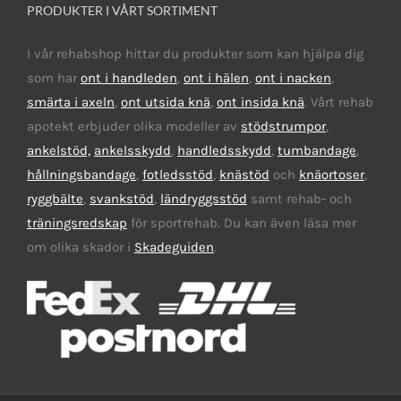
PRODUKTER I VÅRT SORTIMENT
I vår rehabshop hittar du produkter som kan hjälpa dig
som har
ont i handleden
,
ont i hälen
,
ont i nacken
,
smärta i axeln
,
ont utsida knä
,
ont insida knä
. Vårt rehab
apotekt erbjuder olika modeller av
stödstrumpor
,
ankelstöd,
ankelsskydd
,
handledsskydd
,
tumbandage
,
hållningsbandage
,
fotledsstöd
,
knästöd
och
knäortoser
,
ryggbälte
,
svankstöd
,
ländryggsstöd
samt rehab- och
träningsredskap
för sportrehab. Du kan även läsa mer
om olika skador i
Skadeguiden
.