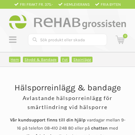
Fortsätt
FRI FRAKT FR. 375.-
HEMLEVERANS
FRIA BYTEN
till
innehållet
0
Hem
Skydd & Bandage
Fot
Skoinlägg
Hälsporreinlägg & bandage
Avlastande hälsporreinlägg för
smärtlindring vid hälsporre
Vår kundsupport finns till din hjälp
vardagar mellan 9-
16 på telefon 08-410 248 80 eller på
chatten
med