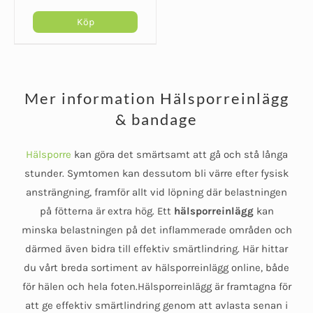
hälsporre
Köp
Den
här
produkten
Mer information Hälsporreinlägg
har
& bandage
flera
varianter.
De
Hälsporre
kan göra det smärtsamt att gå och stå långa
olika
stunder. Symtomen kan dessutom bli värre efter fysisk
alternativen
ansträngning, framför allt vid löpning där belastningen
kan
på fötterna är extra hög. Ett
hälsporreinlägg
kan
minska belastningen på det inflammerade områden och
väljas
på
därmed även bidra till effektiv smärtlindring. Här hittar
du vårt breda sortiment av hälsporreinlägg online, både
produktsidan
för hälen och hela foten.Hälsporreinlägg är framtagna för
att ge effektiv smärtlindring genom att avlasta senan i