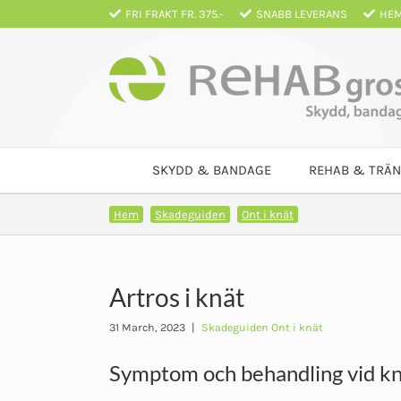
Fortsätt
FRI FRAKT FR. 375.-
SNABB LEVERANS
HEM
till
innehållet
SKYDD & BANDAGE
REHAB & TRÄN
Hem
Skadeguiden
Ont i knät
Artros i knät
31 March, 2023
|
Skadeguiden Ont i knät
Symptom och behandling vid kn