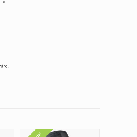
t en
ård.