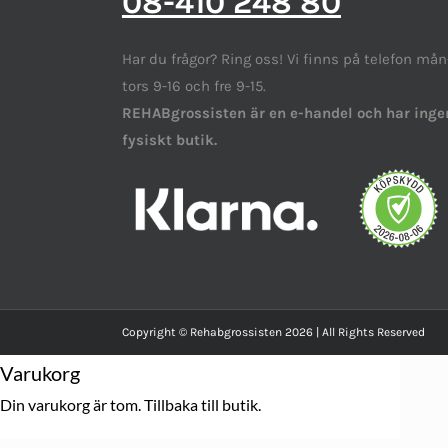
08-410 248 80
Har du frågor? Ring oss! Vi finns på telefon mån
tors 9-16 och fre 9-15.
REHABgrossisten är en e-handel och har inge
fysiskt butik.
Copyright © Rehabgrossisten 2026 | All Rights Reserved
Varukorg
Din varukorg är tom.
Tillbaka till butik.