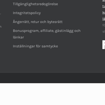
Tillgänglighetsredogörelse
t
k
Integritetspolicy
-
l
Ångerrätt, retur och bytesrätt
f
n
Bonusprogram, affiliate, gästinlägg och
s
länkar
Inställningar för samtycke