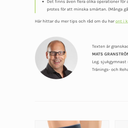
Det finns även flera olika operationer fö
protes för att minska smärtan. (Många gån
Här hittar du mer tips och råd om du har
ont i 
Texten är granskad
MATS GRANSTRÖ
Leg. sjukgymnast 
Tränings- och Reh