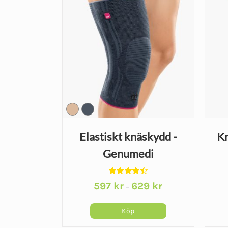
Elastiskt knäskydd -
K
Genumedi
Betygsatt
Prisintervall:
597
kr
629
kr
–
4.48
av 5
597 kr
till
Köp
629 kr
Den
Den