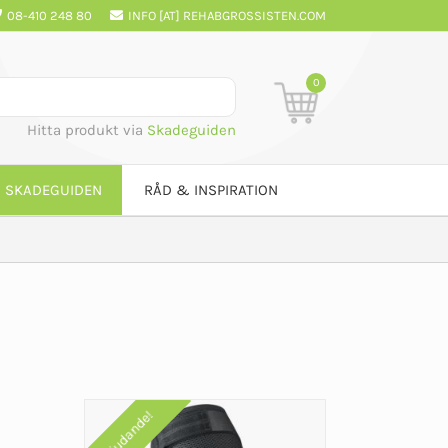
08-410 248 80
INFO [AT] REHABGROSSISTEN.COM
0
Hitta produkt via
Skadeguiden
SKADEGUIDEN
RÅD & INSPIRATION
Erbjudande!