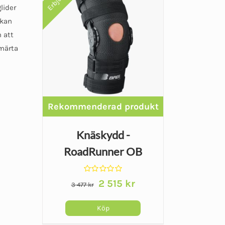
lider
 kan
 att
Smärta
Knäskydd -
RoadRunner OB
Betygsatt
Det
Det
2 515
kr
3 477
kr
0
ursprungliga
nuvarande
av
5
priset
priset
Köp
var:
är:
Den