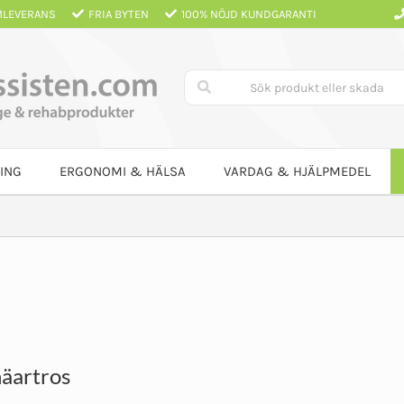
LEVERANS
FRIA BYTEN
100% NÖJD KUNDGARANTI
ING
ERGONOMI & HÄLSA
VARDAG & HJÄLPMEDEL
äartros