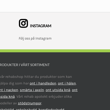
3
2
här
 kr.
477 kr.
515 kr.
produkten
har
flera
INSTAGRAM
varianter.
Följ oss på Instagram
De
olika
alternativen
kan
RODUKTER I VÅRT SORTIMENT
väljas
på
 vår rehabshop hittar du produkter som kan
produktsidan
jälpa dig som har
ont i handleden
,
ont i hälen
,
nt i nacken
,
smärta i axeln
,
ont utsida knä
,
ont
nsida knä
. Vårt rehab apotekt erbjuder olika
odeller av
stödstrumpor
,
nkelstöd,
ankelsskydd
,
handledsskydd
,