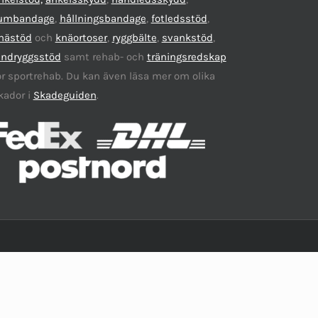
umbandage
,
hållningsbandage
,
fotledsstöd
,
nästöd
och
knäortoser
,
ryggbälte
,
svankstöd
,
ändryggsstöd
samt rehab- och
träningsredskap
ör sportrehab. Du kan även läsa mer om olika
kador i
Skadeguiden
.