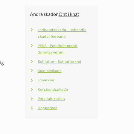
3
2
här
Andra skador
Ont i knät
477 kr.
515 kr.
produkten
har
Ledbandsskada - Behandla
flera
skadat ledband
varianter.
PFSS - Patellofemoralt
De
Smärtsyndrom
olika
Schlatter - Schlatterknä
ig
alternativen
kan
Meniskskada
väljas
Löparknä
på
Korsbandsskada
produktsidan
Patellaluxation
Hopparknä