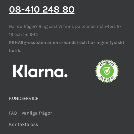
08-410 248 80
Har du frågor? Ring oss! Vi finns på telefon mån-tors 9-
16 och fre 9-15.
REHABgrossisten är en e-handel och har ingen fysiskt
butik.
KUNDSERVICE
FAQ – Vanliga frågor
Kontakta oss