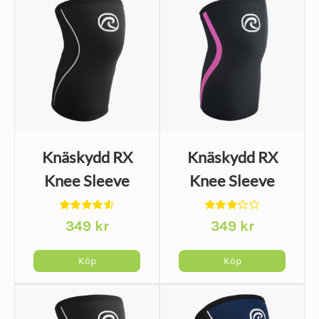
Knäskydd RX
Knäskydd RX
Knee Sleeve
Knee Sleeve
3mm - Svart
3mm - Svart/Rosa
Betygsatt
Betygsatt
349
kr
349
kr
4.61
av 5
3.14
av
5
Köp
Köp
Den
Den
här
här
produkten
produkten