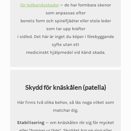
för ledbandsskador
— de har formbara skenor
som anpassas efter
benets form och spiralfjädrar eller stela leder
som tar upp krafter
i sidled. Det här är inget du köper i förebyggande
syfte utan ett
medicinskt hjälpmedel vid känd skada.
Skydd för knäskålen (patella)
Här finns två olika behov, så läs noga vilket som
matchar dig.
Stabilisering
— om knäskålen rör sig för mycket
eller ”hoppar ur läge”. Skyddet har en ring eller