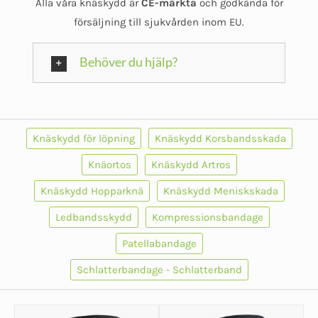
Alla våra knäskydd är
CE-märkta
och godkända för
försäljning till sjukvården inom EU.
Behöver du hjälp?
Knäskydd för löpning
Knäskydd Korsbandsskada
Knäortos
Knäskydd Artros
Knäskydd Hopparknä
Knäskydd Meniskskada
Ledbandsskydd
Kompressionsbandage
Patellabandage
Schlatterbandage - Schlatterband