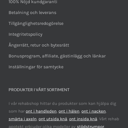
100% Nöjd kundgaranti
Betalning och leverans
Tillgänglighetsredogörelse
Integritetspolicy
Ångerrätt, retur och bytesrätt
Bonusprogram, affiliate, gästinlägg och länkar
Inställningar för samtycke
PRODUKTER I VÅRT SORTIMENT
I vår rehabshop hittar du produkter som kan hjälpa dig
som har
ont i handleden
,
ont i hälen
,
ont i nacken
,
smärta i axeln
,
ont utsida knä
,
ont insida knä
. Vårt rehab
apotekt erbjuder olika modeller av
stödstrumpor
,