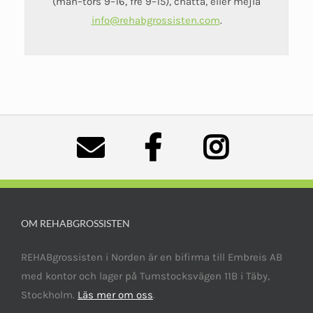
(mån–tors 9–16, fre 9–15), chatta, eller mejla
info@rehabgrossisten.com
.
OM REHABGROSSISTEN
REHABgrossisten i Norden är en bifirma till Embreis AB
med kontor och lager på Tumstocksvägen 11B i Täby,
Stockholm.
Läs mer om oss
.