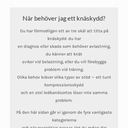
alternativen
alternativen
kan
kan
När behöver jag ett knäskydd?
väljas
väljas
på
på
Du har förmodligen ett av tre skäl att titta på
produktsidan
produktsidan
knäskydd: du har
en diagnos eller skada som behöver avlastning,
du känner att knät
sviker vid belastning, eller du vill förebygga
problem vid träning.
Olika behov kräver olika typer av stöd — ett tunt
kompressionsskydd
och en stel ledbandsortos löser inte samma
problem.
På den här sidan går vi igenom de fyra vanligaste
kategorierna
och när respektive passar. Vet du redan din