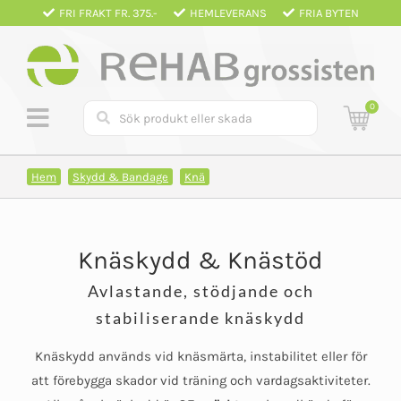
Fortsätt
FRI FRAKT FR. 375.-
HEMLEVERANS
FRIA BYTEN
till
innehållet
0
Hem
Skydd & Bandage
Knä
Knäskydd & Knästöd
Avlastande, stödjande och
stabiliserande knäskydd
Knäskydd används vid knäsmärta, instabilitet eller för
att förebygga skador vid träning och vardagsaktiviteter.