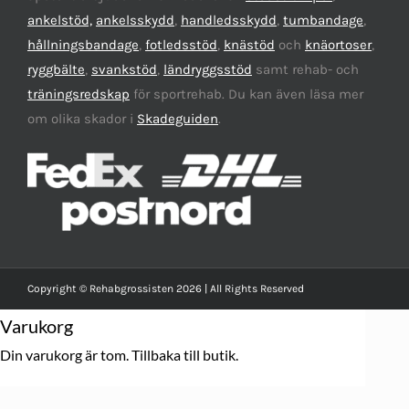
ankelstöd,
ankelsskydd
,
handledsskydd
,
tumbandage
,
hållningsbandage
,
fotledsstöd
,
knästöd
och
knäortoser
,
ryggbälte
,
svankstöd
,
ländryggsstöd
samt rehab- och
träningsredskap
för sportrehab. Du kan även läsa mer
om olika skador i
Skadeguiden
.
Copyright © Rehabgrossisten 2026 | All Rights Reserved
Varukorg
Din varukorg är tom.
Tillbaka till butik.