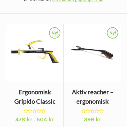
Ny!
Ny!
Ergonomisk
Aktiv reacher –
Gripklo Classic
ergonomisk
Pro – magnet &
gripklo med
Betygsatt
Betygsatt
Prisintervall:
påklädningspinne
478
kr
504
kr
räckvidd
399
kr
–
0
0
478 kr
av
av