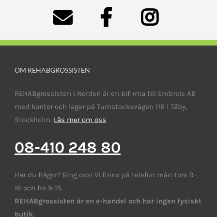
OM REHABGROSSISTEN
REHABgrossisten i Norden är en bifirma till Embreis AB
med kontor och lager på Tumstocksvägen 11B i Täby,
Stockholm.
Läs mer om oss
.
08-410 248 80
Har du frågor? Ring oss! Vi finns på telefon mån-tors 9-
16 och fre 9-15.
REHABgrossisten är en e-handel och har ingen fysiskt
butik.