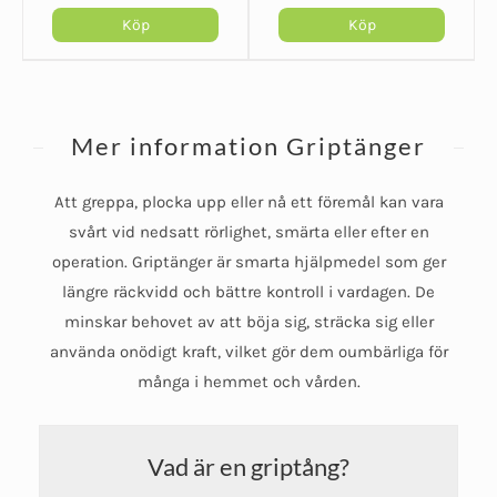
5
5
till
Köp
Köp
504 kr
Den
Den
här
här
produkten
produkten
Mer information Griptänger
har
har
flera
flera
Att greppa, plocka upp eller nå ett föremål kan vara
varianter.
varianter.
svårt vid nedsatt rörlighet, smärta eller efter en
De
De
operation. Griptänger är smarta hjälpmedel som ger
olika
olika
längre räckvidd och bättre kontroll i vardagen. De
alternativen
alternativen
minskar behovet av att böja sig, sträcka sig eller
kan
kan
använda onödigt kraft, vilket gör dem oumbärliga för
väljas
väljas
många i hemmet och vården.
på
på
produktsidan
produktsidan
Vad är en griptång?