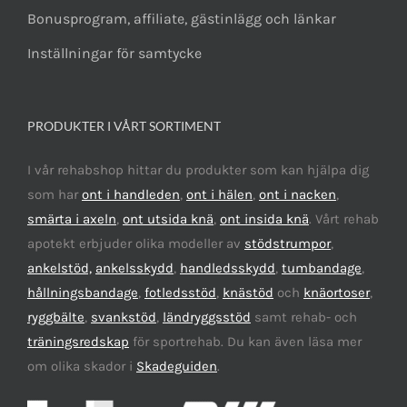
Bonusprogram, affiliate, gästinlägg och länkar
Inställningar för samtycke
PRODUKTER I VÅRT SORTIMENT
I vår rehabshop hittar du produkter som kan hjälpa dig
som har
ont i handleden
,
ont i hälen
,
ont i nacken
,
smärta i axeln
,
ont utsida knä
,
ont insida knä
. Vårt rehab
apotekt erbjuder olika modeller av
stödstrumpor
,
ankelstöd,
ankelsskydd
,
handledsskydd
,
tumbandage
,
hållningsbandage
,
fotledsstöd
,
knästöd
och
knäortoser
,
ryggbälte
,
svankstöd
,
ländryggsstöd
samt rehab- och
träningsredskap
för sportrehab. Du kan även läsa mer
om olika skador i
Skadeguiden
.