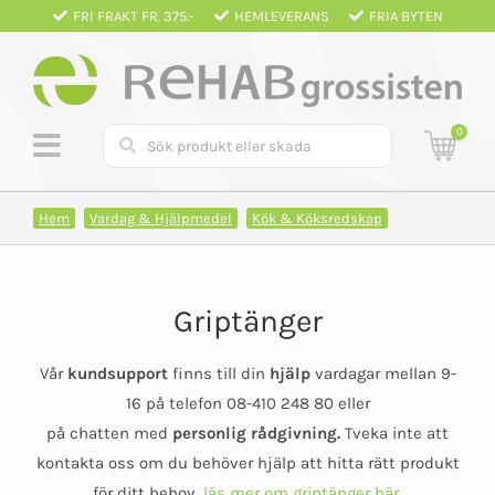
Fortsätt
FRI FRAKT FR. 375.-
HEMLEVERANS
FRIA BYTEN
till
innehållet
0
Hem
Vardag & Hjälpmedel
Kök & Köksredskap
Griptänger
Vår
kundsupport
finns till din
hjälp
vardagar mellan 9-
16 på telefon 08-410 248 80 eller
på chatten med
personlig rådgivning.
Tveka inte att
kontakta oss om du behöver hjälp att hitta rätt produkt
för ditt behov,
läs mer om griptänger här.