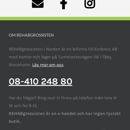
OM REHABGROSSISTEN
REHABgrossisten i Norden är en bifirma till Embreis AB
med kontor och lager på Tumstocksvägen 11B i Täby,
Stockholm.
Läs mer om oss
.
08-410 248 80
Har du frågor? Ring oss! Vi finns på telefon mån-tors 9-
16 och fre 9-15.
REHABgrossisten är en e-handel och har ingen fysiskt
butik.