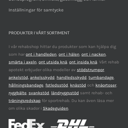
Inställningar för samtycke
PRODUKTER I VÅRT SORTIMENT
I vår rehabshop hittar du produkter som kan hjälpa dig
som har
ont i handleden
,
ont i hälen
,
ont i nacken
,
smärta i axeln
,
ont utsida knä
,
ont insida knä
. Vårt rehab
apotekt erbjuder olika modeller av
stödstrumpor
,
ankelstöd,
ankelsskydd
,
handledsskydd
,
tumbandage
,
hållningsbandage
,
fotledsstöd
,
knästöd
och
knäortoser
,
ryggbälte
,
svankstöd
,
ländryggsstöd
samt rehab- och
träningsredskap
för sportrehab. Du kan även läsa mer
om olika skador i
Skadeguiden
.