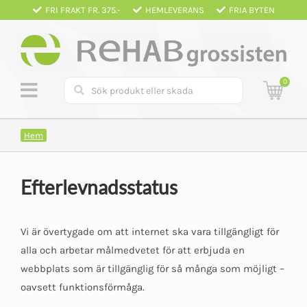
Fortsätt
FRI FRAKT FR. 375.-
HEMLEVERANS
FRIA BYTEN
till
innehållet
0
Hem
Efterlevnadsstatus
Vi är övertygade om att internet ska vara tillgängligt för
alla och arbetar målmedvetet för att erbjuda en
webbplats som är tillgänglig för så många som möjligt –
oavsett funktionsförmåga.