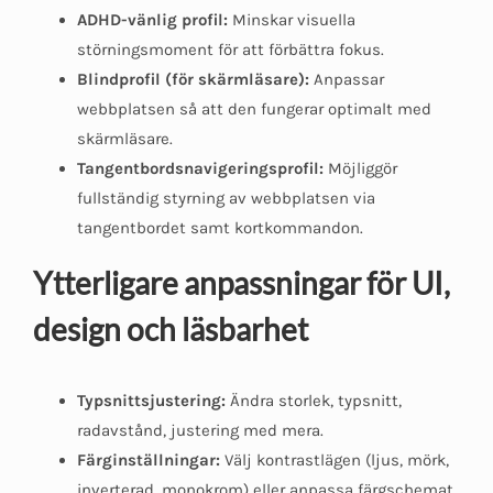
ADHD-vänlig profil:
Minskar visuella
störningsmoment för att förbättra fokus.
Blindprofil (för skärmläsare):
Anpassar
webbplatsen så att den fungerar optimalt med
skärmläsare.
Tangentbordsnavigeringsprofil:
Möjliggör
fullständig styrning av webbplatsen via
tangentbordet samt kortkommandon.
Ytterligare anpassningar för UI,
design och läsbarhet
Typsnittsjustering:
Ändra storlek, typsnitt,
radavstånd, justering med mera.
Färginställningar:
Välj kontrastlägen (ljus, mörk,
inverterad, monokrom) eller anpassa färgschemat