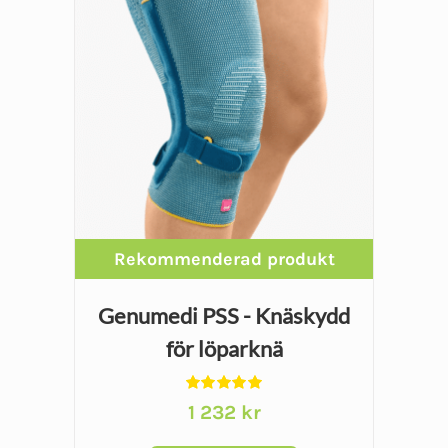
Genumedi PSS - Knäskydd
för löparknä
Betygsatt
1 232
kr
5.00
av 5