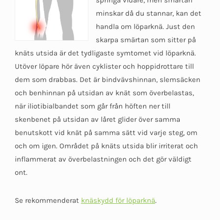
springa vidare, men smärtan
minskar då du stannar, kan det
handla om löparknä. Just den
skarpa smärtan som sitter på
knäts utsida är det tydligaste symtomet vid löparknä.
Utöver löpare hör även cyklister och hoppidrottare till
dem som drabbas. Det är bindvävshinnan, slemsäcken
och benhinnan på utsidan av knät som överbelastas,
när iliotibialbandet som går från höften ner till
skenbenet på utsidan av låret glider över samma
benutskott vid knät på samma sätt vid varje steg, om
och om igen. Området på knäts utsida blir irriterat och
inflammerat av överbelastningen och det gör väldigt
ont.
Se rekommenderat
knäskydd för löparknä
.