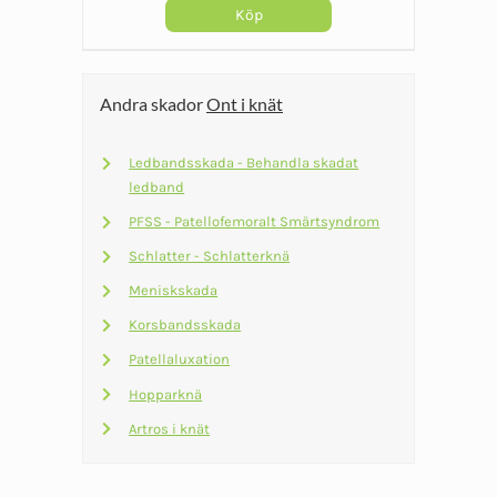
Köp
Den
här
Andra skador
Ont i knät
produkten
har
Ledbandsskada - Behandla skadat
flera
ledband
varianter.
PFSS - Patellofemoralt Smärtsyndrom
De
olika
Schlatter - Schlatterknä
alternativen
Meniskskada
kan
Korsbandsskada
väljas
Patellaluxation
på
Hopparknä
produktsidan
Artros i knät