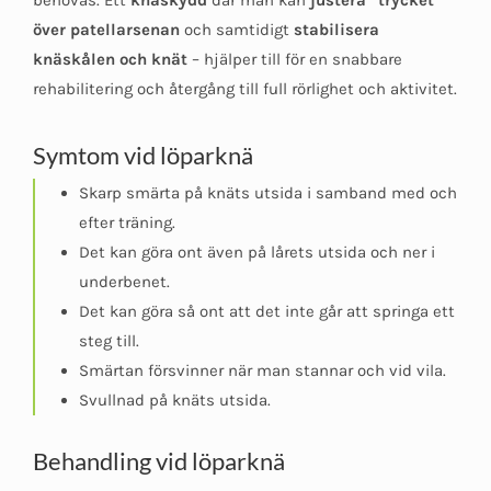
behövas. Ett
knäskydd
där man kan
justera ”trycket”
över patellarsenan
och samtidigt
stabilisera
knäskålen och knät
– hjälper till för en snabbare
rehabilitering och återgång till full rörlighet och aktivitet.
Symtom vid löparknä
Skarp smärta på knäts utsida i samband med och
efter träning.
Det kan göra ont även på lårets utsida och ner i
underbenet.
Det kan göra så ont att det inte går att springa ett
steg till.
Smärtan försvinner när man stannar och vid vila.
Svullnad på knäts utsida.
Behandling vid löparknä