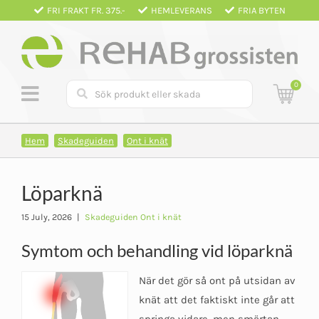
Fortsätt
FRI FRAKT FR. 375.-
HEMLEVERANS
FRIA BYTEN
till
innehållet
0
Hem
Skadeguiden
Ont i knät
Löparknä
15 July, 2026
|
Skadeguiden Ont i knät
Symtom och behandling vid löparknä
När det gör så ont på utsidan av
knät att det faktiskt inte går att