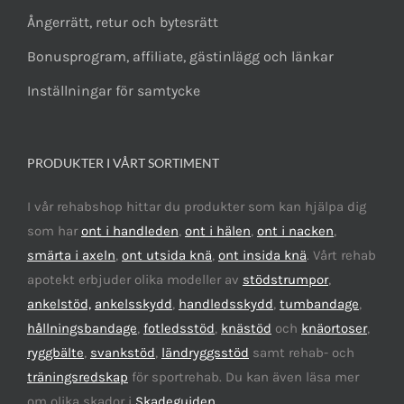
Ångerrätt, retur och bytesrätt
Bonusprogram, affiliate, gästinlägg och länkar
Inställningar för samtycke
PRODUKTER I VÅRT SORTIMENT
I vår rehabshop hittar du produkter som kan hjälpa dig
som har
ont i handleden
,
ont i hälen
,
ont i nacken
,
smärta i axeln
,
ont utsida knä
,
ont insida knä
. Vårt rehab
apotekt erbjuder olika modeller av
stödstrumpor
,
ankelstöd,
ankelsskydd
,
handledsskydd
,
tumbandage
,
hållningsbandage
,
fotledsstöd
,
knästöd
och
knäortoser
,
ryggbälte
,
svankstöd
,
ländryggsstöd
samt rehab- och
träningsredskap
för sportrehab. Du kan även läsa mer
om olika skador i
Skadeguiden
.