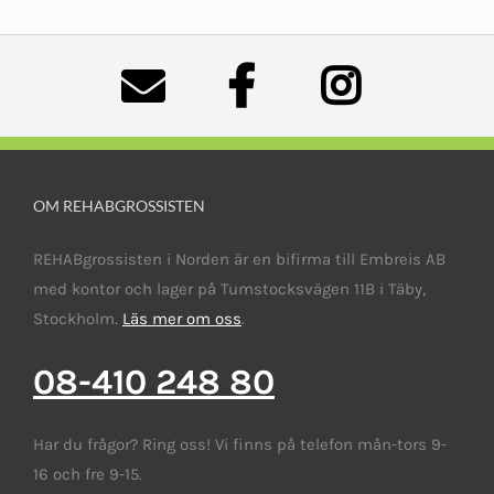
OM REHABGROSSISTEN
REHABgrossisten i Norden är en bifirma till Embreis AB
med kontor och lager på Tumstocksvägen 11B i Täby,
Stockholm.
Läs mer om oss
.
08-410 248 80
Har du frågor? Ring oss! Vi finns på telefon mån-tors 9-
16 och fre 9-15.