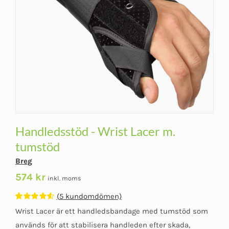
Handledsstöd - Wrist Lacer m.
tumstöd
Breg
574
kr
inkl. moms
(
5
kundomdömen)
Betygsatt
5
Wrist Lacer är ett handledsbandage med tumstöd som
4.60
av 5
baserat på
används för att stabilisera handleden efter skada,