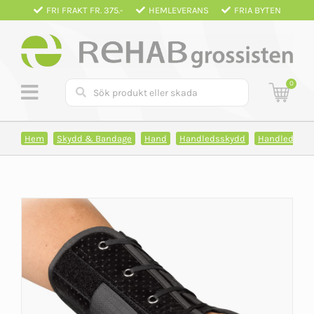
Fortsätt
FRI FRAKT FR. 375.-
HEMLEVERANS
FRIA BYTEN
till
innehållet
0
Hem
Skydd & Bandage
Hand
Handledsskydd
Handledssky