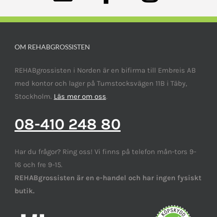
OM REHABGROSSISTEN
REHABgrossisten i Norden är en bifirma till Embreis AB
med kontor och lager på Tumstocksvägen 11B i Täby,
Stockholm.
Läs mer om oss
.
08-410 248 80
Har du frågor? Ring oss! Vi finns på telefon mån-tors 9-
16 och fre 9-15.
REHABgrossisten är en e-handel och har ingen fysiskt
butik.