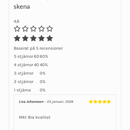
skena
4,6
Baserat på 5 recensioner
5 stjärnor
60
60%
4 stjärnor
40
40%
3 stjärnor
0%
2 stjärnor
0%
1 stjärna
0%
Lisa Johansson
–
23 januari, 2026
Betygsatt
5
av 5
Mkt Bra kvalitet