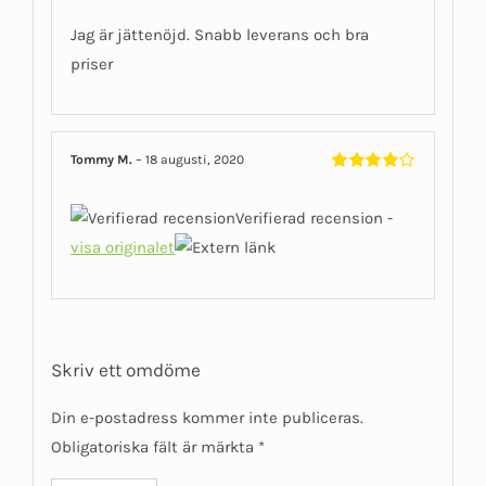
Jag är jättenöjd. Snabb leverans och bra
priser
Tommy M.
–
18 augusti, 2020
Betygsatt
4
av 5
Verifierad recension -
visa originalet
Skriv ett omdöme
Din e-postadress kommer inte publiceras.
Obligatoriska fält är märkta
*