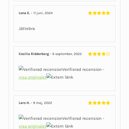
Lena E.
–
11 juni, 2024
Betygsatt
5
av 5
Jättebra
Cecilia Ridderborg
–
6 september, 2022
Betygsatt
4
av 5
Verifierad recension -
visa originalet
Lars H.
–
9 maj, 2022
Betygsatt
5
av 5
Verifierad recension -
visa originalet