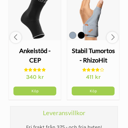
Ankelstöd -
Stabil Tumortos
CEP
- RhizoHit
340
kr
411
kr
Köp
Köp
Leveransvillkor
Fri frakt från 375.- och fria byten!