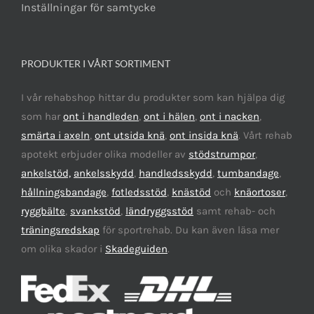
Inställningar för samtycke
PRODUKTER I VÅRT SORTIMENT
I vår rehabshop hittar du produkter som kan hjälpa dig
som har
ont i handleden
,
ont i hälen
,
ont i nacken
,
smärta i axeln
,
ont utsida knä
,
ont insida knä
. Vårt rehab
apotekt erbjuder olika modeller av
stödstrumpor
,
ankelstöd,
ankelsskydd
,
handledsskydd
,
tumbandage
,
hållningsbandage
,
fotledsstöd
,
knästöd
och
knäortoser
,
ryggbälte
,
svankstöd
,
ländryggsstöd
samt rehab- och
träningsredskap
för sportrehab. Du kan även läsa mer
om olika skador i
Skadeguiden
.