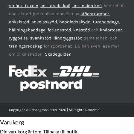
smärta i axeln
,
ont utsida knä
,
ont insida knä
. Vårt rehab
apotekt erbjuder olika modeller av
stödstrumpor
,
ankelstöd,
ankelsskydd
,
handledsskydd
,
tumbandage
,
hållningsbandage
,
fotledsstöd
,
knästöd
och
knäortoser
,
ryggbälte
,
svankstöd
,
ländryggsstöd
samt rehab- och
träningsredskap
för sportrehab. Du kan även läsa mer
om olika skador i
Skadeguiden
.
Copyright © Rehabgrossisten 2026 | All Rights Reserved
Varukorg
Din varukorg är tom.
Tillbaka till butik.