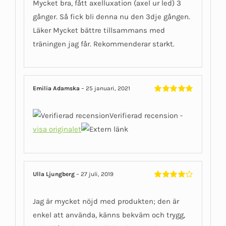
Mycket bra, fått axelluxation (axel ur led) 3
gånger. Så fick bli denna nu den 3dje gången.
Läker Mycket bättre tillsammans med
träningen jag får. Rekommenderar starkt.
Emilia Adamska
–
25 januari, 2021
Betygsatt
5
av 5
Verifierad recension -
visa originalet
Ulla Ljungberg
–
27 juli, 2019
Betygsatt
4
av 5
Jag är mycket nöjd med produkten; den är
enkel att använda, känns bekväm och trygg,