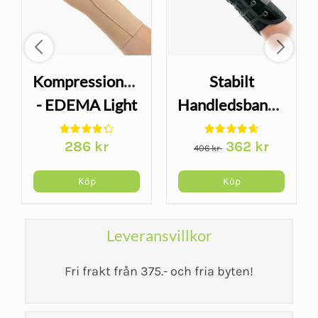
Kompressionshandske
Stabilt
- EDEMA Light
Handledsbandage
- 3/4 Finger
- Wrist Lacer
Det
Det
286
kr
362
kr
406
kr
arande
ursprungliga
nuvarand
et
priset
priset
Köp
Köp
var:
är:
kr.
406 kr.
362 kr.
Leveransvillkor
Fri frakt från 375.- och fria byten!