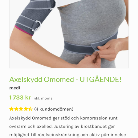
Axelskydd Omomed - UTGÅENDE!
medi
1 733
kr
inkl. moms
(
4
kundomdömen)
Betygsatt
4
Axelskydd Omomed ger stöd och kompression runt
4.50
av 5
baserat på
överarm och axelled. Justering av bröstbandet ger
kundomdömen
möjlighet till rörelseinskränkning och aktiv påminnelse