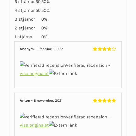
5 stjärnor
50
50%
4 stjärnor
50
50%
3 stjärnor
0%
2 stjärnor
0%
1 stjärna
0%
Anonym
–
1 februari, 2022
Betygsatt
4
av 5
Verifierad recension -
visa originalet
Anton
–
8 november, 2021
Betygsatt
5
av 5
Verifierad recension -
visa originalet