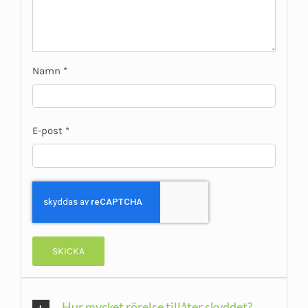
Namn
*
E-post
*
Hur mycket rörelse tillåter skyddet?