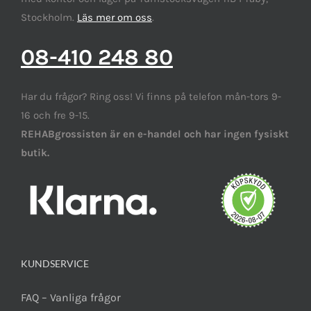
Stockholm.
Läs mer om oss
.
08-410 248 80
Har du frågor? Ring oss! Vi finns på telefon mån-tors 9-
16 och fre 9-15.
REHABgrossisten är en e-handel och har ingen fysiskt
butik.
KUNDSERVICE
FAQ – Vanliga frågor