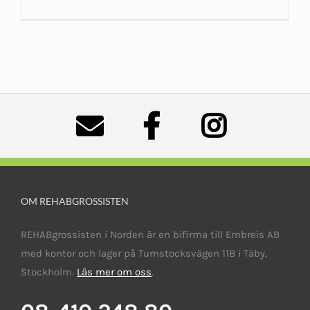
OM REHABGROSSISTEN
REHABgrossisten i Norden är en bifirma till Embreis AB
med kontor och lager på Tumstocksvägen 11B i Täby,
Stockholm.
Läs mer om oss
.