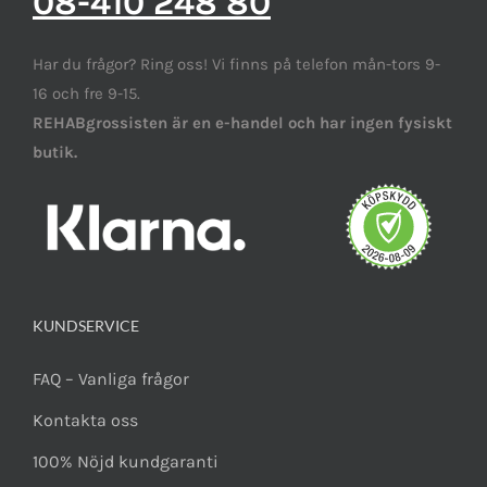
08-410 248 80
Har du frågor? Ring oss! Vi finns på telefon mån-tors 9-
16 och fre 9-15.
REHABgrossisten är en e-handel och har ingen fysiskt
butik.
KUNDSERVICE
FAQ – Vanliga frågor
Kontakta oss
100% Nöjd kundgaranti