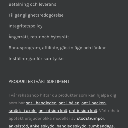
Betalning och leverans
Tillgänglighetsredogörelse
Integritetspolicy
Ångerrätt, retur och bytesrätt
Bonusprogram, affiliate, gästinlägg och länkar
Inställningar för samtycke
PRODUKTER I VÅRT SORTIMENT
I vår rehabshop hittar du produkter som kan hjälpa dig
som har
ont i handleden
,
ont i hälen
,
ont i nacken
,
smärta i axeln
,
ont utsida knä
,
ont insida knä
. Vårt rehab
apotekt erbjuder olika modeller av
stödstrumpor
,
ankelstöd,
ankelsskydd
,
handledsskydd
,
tumbandage
,