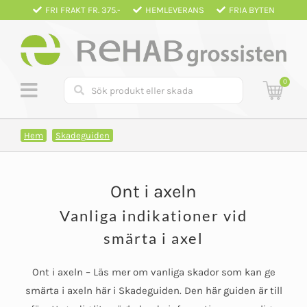
Fortsätt
FRI FRAKT FR. 375.-
HEMLEVERANS
FRIA BYTEN
till
innehållet
0
Hem
Skadeguiden
Ont i axeln
Vanliga indikationer vid
smärta i axel
Ont i axeln – Läs mer om vanliga skador som kan ge
smärta i axeln här i Skadeguiden. Den här guiden är till