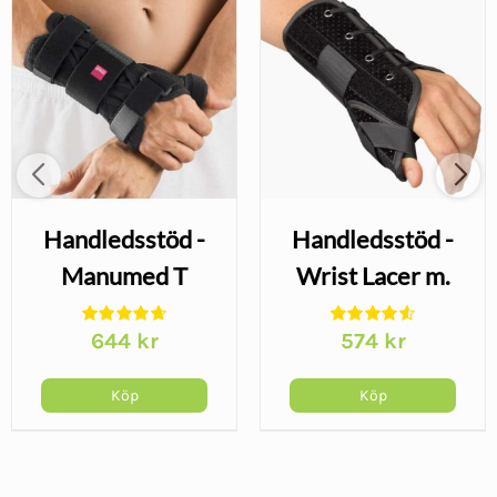
Handledsstöd -
Handledsstöd -
Manumed T
Wrist Lacer m.
tumstöd
644
kr
574
kr
Köp
Köp