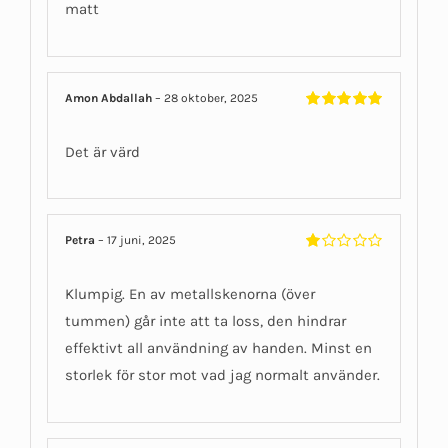
matt
Amon Abdallah
–
28 oktober, 2025
Betygsatt
5
av 5
Det är värd
Petra
–
17 juni, 2025
Betygsatt
1
Klumpig. En av metallskenorna (över
av
5
tummen) går inte att ta loss, den hindrar
effektivt all användning av handen. Minst en
storlek för stor mot vad jag normalt använder.