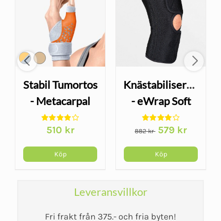
Stabil Tumortos
Knästabiliserande
- Metacarpal
- eWrap Soft
Det
Det
510
kr
579
kr
882
kr
ursprungliga
nuvarand
priset
priset
Köp
Köp
var:
är:
882 kr.
579 kr.
Leveransvillkor
Fri frakt från 375.- och fria byten!