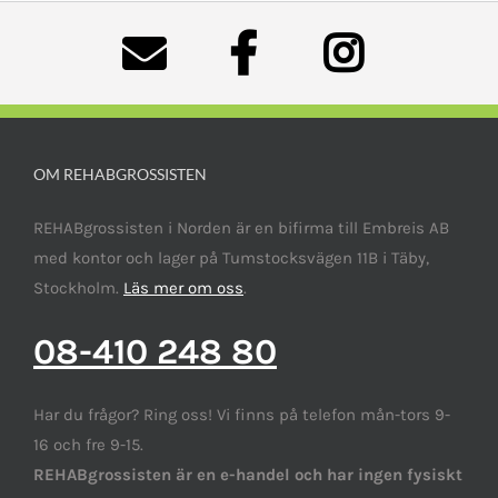
OM REHABGROSSISTEN
REHABgrossisten i Norden är en bifirma till Embreis AB
med kontor och lager på Tumstocksvägen 11B i Täby,
Stockholm.
Läs mer om oss
.
08-410 248 80
Har du frågor? Ring oss! Vi finns på telefon mån-tors 9-
16 och fre 9-15.
REHABgrossisten är en e-handel och har ingen fysiskt