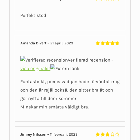
Betygsatt
5
av 5
Perfekt stöd
Amanda Divert
–
21 april, 2023
Betygsatt
5
av 5
Verifierad recension -
visa originalet
Fantastiskt, precis vad jag hade förväntat mig
och den är rejäl också, den sitter bra åt och
gör nytta till dem kommer
Minskar min smärta väldigt bra.
Jimmy Nilsson
–
11 februari, 2023