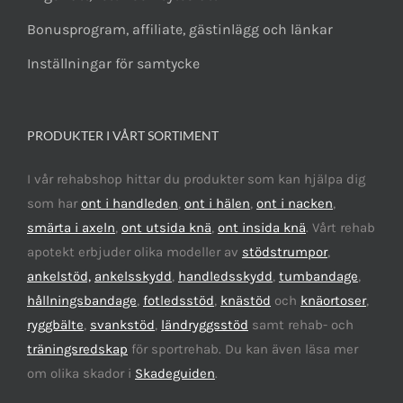
Bonusprogram, affiliate, gästinlägg och länkar
Inställningar för samtycke
PRODUKTER I VÅRT SORTIMENT
I vår rehabshop hittar du produkter som kan hjälpa dig
som har
ont i handleden
,
ont i hälen
,
ont i nacken
,
smärta i axeln
,
ont utsida knä
,
ont insida knä
. Vårt rehab
apotekt erbjuder olika modeller av
stödstrumpor
,
ankelstöd,
ankelsskydd
,
handledsskydd
,
tumbandage
,
hållningsbandage
,
fotledsstöd
,
knästöd
och
knäortoser
,
ryggbälte
,
svankstöd
,
ländryggsstöd
samt rehab- och
träningsredskap
för sportrehab. Du kan även läsa mer
om olika skador i
Skadeguiden
.