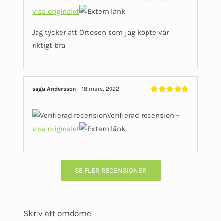
visa originalet
Jag tycker att Ortosen som jag köpte var
riktigt bra
saga Andersson
–
18 mars, 2022
Betygsatt
5
av 5
Verifierad recension -
visa originalet
SE FLER RECENSIONER
Skriv ett omdöme