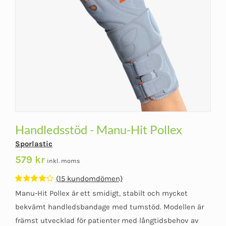
Handledsstöd - Manu-Hit Pollex
Sporlastic
579
kr
inkl. moms
(
15
kundomdömen)
Betygsatt
15
Manu-Hit Pollex är ett smidigt, stabilt och mycket
4.20
av 5
baserat på
bekvämt handledsbandage med tumstöd. Modellen är
kundomdömen
främst utvecklad för patienter med långtidsbehov av