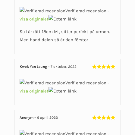
Betygsatt
3
av 5
Verifierad recension -
visa originalet
Strl är rätt 18cm M , sitter perfekt på armen.
Men hand delen så är den förstor
Kwok Yan Leung
–
7 oktober, 2022
Betygsatt
5
av 5
Verifierad recension -
visa originalet
Anonym
–
6 april, 2022
Betygsatt
5
av 5
Verifierad recension -