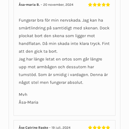
Åsa-maria B.
–
20 november, 2024
Betygsatt
5
av 5
Fungerar bra för min nervskada. Jag kan ha
smärtlindring på samtidigt med skenan. Dock
plockat bort den skena som ligger mot
handflatan. Då min skada inte klara tryck. Fint
att den gick ta bort.
Jag har länge letat en ortos som går längre
upp mot armbågen och dessutom har
tumstöd. Som är smidig i vardagen. Denna är
något stel men fungerar absolut.
Mvh
Åsa-Maria
Åse Catrine Raske
–
19 juli, 2024