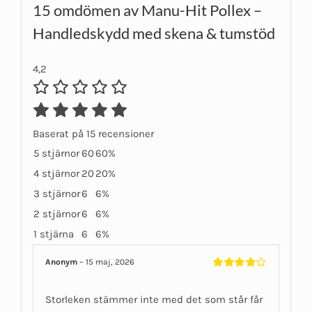
15 omdömen av
Manu-Hit Pollex –
Handledskydd med skena & tumstöd
4,2
Baserat på 15 recensioner
5 stjärnor
60
60%
4 stjärnor
20
20%
3 stjärnor
6
6%
2 stjärnor
6
6%
1 stjärna
6
6%
Anonym
–
15 maj, 2026
Betygsatt
4
av 5
Storleken stämmer inte med det som står får