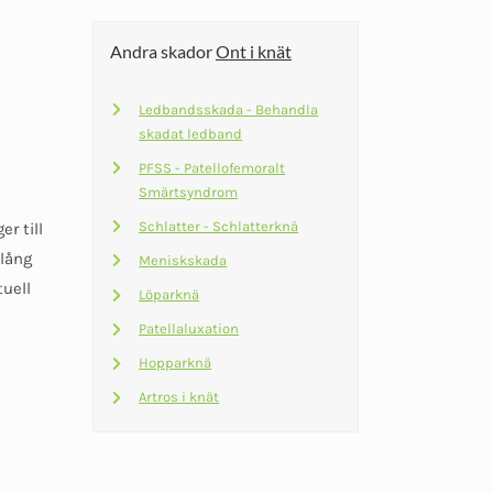
2
1
här
Andra skador
Ont i knät
245 kr.
499 kr.
produkten
har
Ledbandsskada - Behandla
flera
skadat ledband
varianter.
PFSS - Patellofemoralt
De
Smärtsyndrom
olika
Schlatter - Schlatterknä
r till
alternativen
 lång
kan
Meniskskada
tuell
väljas
Löparknä
på
Patellaluxation
produktsidan
Hopparknä
Artros i knät