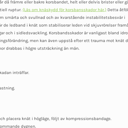
å främre eller bakre korsbandet, helt eller delvis brister eller gå
tiell ruptur.
(Läs om knäskydd för korsbansskador här.)
Detta åtfö
om smärta och svullnad och av kvarstående instabilitetsbesvär i
 de ledband i knät som stabiliserar leden vid skjuvrörelser fram
ar och i sidledsvackling. Korsbandsskador är vanligast bland idro
ingsförändring, men kan även uppstå efter ett trauma mot knät d
nnor drabbas i högre utsträckning än män.
kadan inträffar.
astning.
och placera knät i högläge, följt av kompressionsbandage.
kommande dygnen.