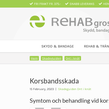
Fortsätt
FRI FRAKT FR. 375.-
SNABB LEVERANS
HEM
till
innehållet
SKYDD & BANDAGE
REHAB & TRÄN
Hem
Skadeguiden
Ont i knät
Korsbandsskada
15 February, 2023
|
Skadeguiden Ont i knät
Symtom och behandling vid ko