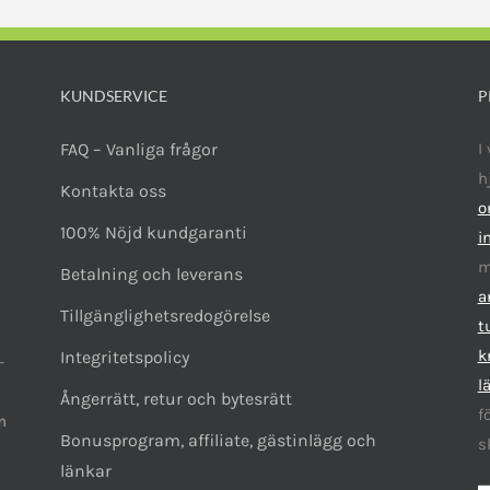
a
olika
rnativen
alternativen
kan
as
KUNDSERVICE
väljas
P
på
FAQ – Vanliga frågor
I
uktsidan
produktsidan
h
Kontakta oss
o
100% Nöjd kundgaranti
i
m
Betalning och leverans
a
Tillgänglighetsredogörelse
t
k
Integritetspolicy
-
l
Ångerrätt, retur och bytesrätt
f
n
Bonusprogram, affiliate, gästinlägg och
s
länkar