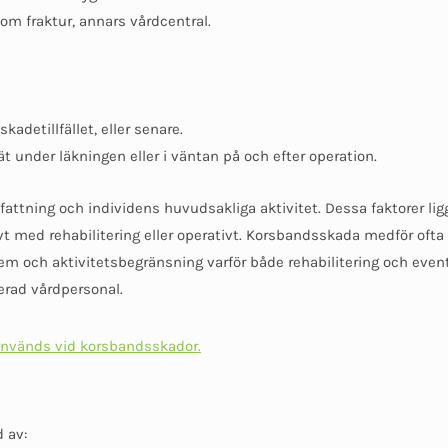
m fraktur, annars vårdcentral.
kadetillfället, eller senare.
t under läkningen eller i väntan på och efter operation.
tning och individens huvudsakliga aktivitet. Dessa faktorer ligge
 med rehabilitering eller operativt. Korsbandsskada medför ofta
em och aktivitetsbegränsning varför både rehabilitering och even
erad vårdpersonal.
används vid korsbandsskador.
 av: