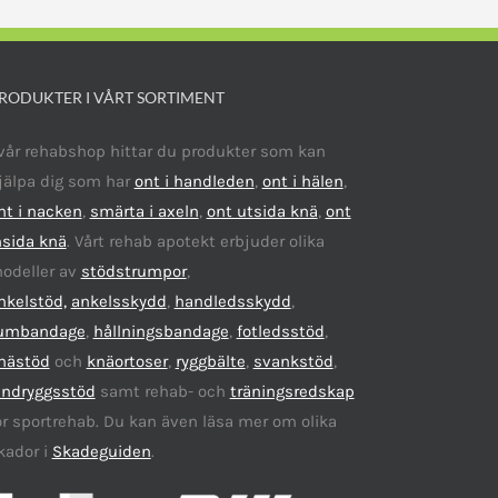
olika
alternativen
kan
RODUKTER I VÅRT SORTIMENT
väljas
på
 vår rehabshop hittar du produkter som kan
produktsidan
jälpa dig som har
ont i handleden
,
ont i hälen
,
nt i nacken
,
smärta i axeln
,
ont utsida knä
,
ont
nsida knä
. Vårt rehab apotekt erbjuder olika
odeller av
stödstrumpor
,
nkelstöd,
ankelsskydd
,
handledsskydd
,
umbandage
,
hållningsbandage
,
fotledsstöd
,
nästöd
och
knäortoser
,
ryggbälte
,
svankstöd
,
ändryggsstöd
samt rehab- och
träningsredskap
ör sportrehab. Du kan även läsa mer om olika
kador i
Skadeguiden
.