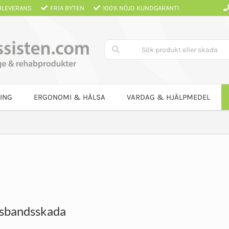
LEVERANS
FRIA BYTEN
100% NÖJD KUNDGARANTI
ING
ERGONOMI & HÄLSA
VARDAG & HJÄLPMEDEL
rsbandsskada