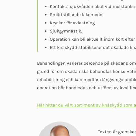
Kontakta sjukvården akut vid misstanke o
Smärtstillande läkemedel.
Kryckor för avlastning.
Sjukgymnastik.
Operation kan bli aktuellt inom kort efter s
Ett knäskydd stabiliserar det skadade knä
Behandlingen varierar beroende på skadans omfat
grund för om skadan ska behandlas konservativt
rehabilitering och kan medföra långvariga probl
operation bör handledas och utföras av kvalific
Här hittar du vårt sortiment av knäskydd som 
Texten är granskad