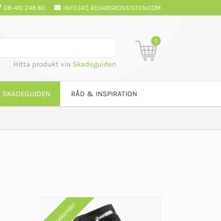
08-410 248 80
INFO [AT] REHABGROSSISTEN.COM
0
Hitta produkt via
Skadeguiden
SKADEGUIDEN
RÅD & INSPIRATION
Erbjudande!