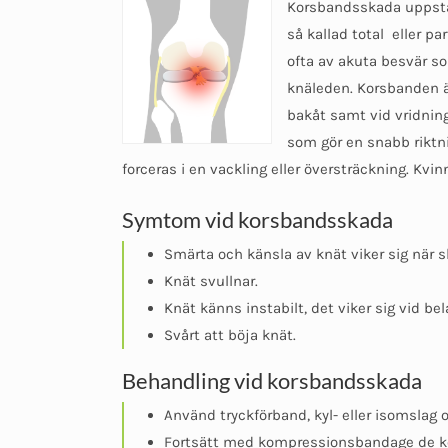
Korsbandsskada uppstår d
så kallad total eller par
ofta av akuta besvär s
knäleden. Korsbanden är
bakåt samt vid vridning
som gör en snabb riktn
forceras i en vackling eller översträckning. Kvi
Symtom vid korsbandsskada
Smärta och känsla av knät viker sig när s
Knät svullnar.
Knät känns instabilt, det viker sig vid bel
Svårt att böja knät.
Behandling vid korsbandsskada
Använd tryckförband, kyl- eller isomslag 
Fortsätt med kompressionsbandage de 