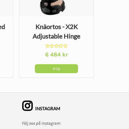
ed
Knäortos - X2K
Adjustable Hinge
Betygsatt
6 484
kr
0
av
5
Köp
Den
här
produkten
har
flera
INSTAGRAM
varianter.
Följ oss på Instagram
De