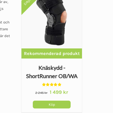
r av,
ljs
åt och
ttare
är det
Knäskydd -
ShortRunner OB/WA
Betygsatt
Det
Det
1 499
kr
2 245
kr
5.00
av 5
ursprungliga
nuvarande
priset
priset
Köp
var:
är:
Den