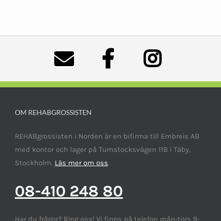
OM REHABGROSSISTEN
REHABgrossisten i Norden är en bifirma till Embreis AB
med kontor och lager på Tumstocksvägen 11B i Täby,
Stockholm.
Läs mer om oss
.
08-410 248 80
Har du frågor? Ring oss! Vi finns på telefon mån-tors 9-