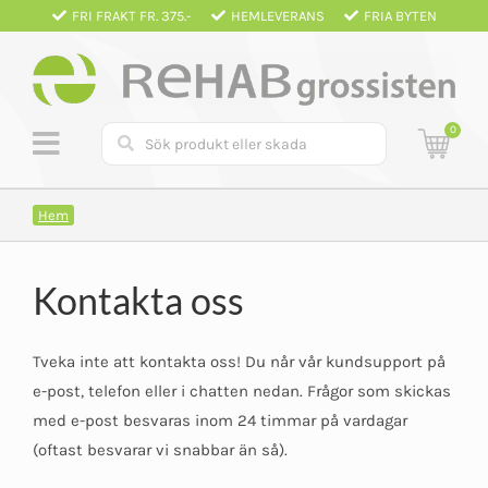
Fortsätt
FRI FRAKT FR. 375.-
HEMLEVERANS
FRIA BYTEN
till
innehållet
0
Hem
Kontakta oss
Tveka inte att kontakta oss! Du når vår kundsupport på
e-post, telefon eller i chatten nedan. Frågor som skickas
med e-post besvaras inom 24 timmar på vardagar
(oftast besvarar vi snabbar än så).