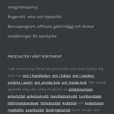
Integritetspolicy
Ångerrätt, retur och bytesrätt
Bonusprogram, affiliate, gästinlägg och länkar
Inställningar för samtycke
PRODUKTER I VÅRT SORTIMENT
I vår rehabshop hittar du produkter som kan hjälpa dig
som har
ont i handleden
,
ont i hälen
,
ont i nacken
,
smärta i axeln
,
ont utsida knä
,
ont insida knä
. Vårt rehab
apotekt erbjuder olika modeller av
stödstrumpor
,
ankelstöd,
ankelsskydd
,
handledsskydd
,
tumbandage
,
hållningsbandage
,
fotledsstöd
,
knästöd
och
knäortoser
,
ryggbälte
,
svankstöd
,
ländryggsstöd
samt rehab- och