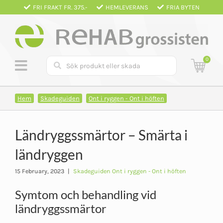
Fortsätt
FRI FRAKT FR. 375.-
HEMLEVERANS
FRIA BYTEN
till
innehållet
0
Hem
Skadeguiden
Ont i ryggen - Ont i höften
Ländryggssmärtor – Smärta i
ländryggen
15 February, 2023
|
Skadeguiden Ont i ryggen - Ont i höften
Symtom och behandling vid
ländryggssmärtor