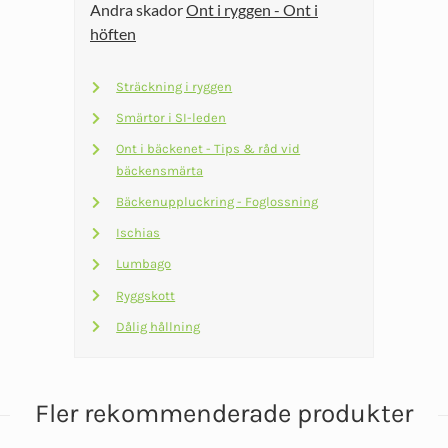
Andra skador
Ont i ryggen - Ont i
produkten
höften
har
flera
Sträckning i ryggen
varianter.
Smärtor i SI-leden
De
olika
Ont i bäckenet - Tips & råd vid
bäckensmärta
alternativen
kan
Bäckenuppluckring - Foglossning
väljas
Ischias
på
Lumbago
produktsidan
Ryggskott
Dålig hållning
Fler rekommenderade produkter