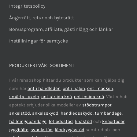
Integritetspolicy
Ångerrätt, retur och bytesrätt
Bonusprogram, affiliate, gästinlägg och länkar
Inställningar för samtycke
PRODUKTER I VÅRT SORTIMENT
I vår rehabshop hittar du produkter som kan hjälpa dig
som har
ont i handleden
,
ont i hälen
,
ont i nacken
,
smärta i axeln
,
ont utsida knä
,
ont insida knä
. Vårt rehab
apotekt erbjuder olika modeller av
stödstrumpor
,
ankelstöd,
ankelsskydd
,
handledsskydd
,
tumbandage
,
hållningsbandage
,
fotledsstöd
,
knästöd
och
knäortoser
,
ryggbälte
,
svankstöd
,
ländryggsstöd
samt rehab- och