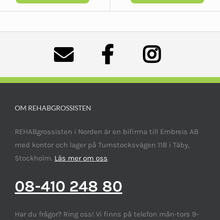
OM REHABGROSSISTEN
REHABgrossisten i Norden är en bifirma till Embreis AB
med kontor och lager på Tumstocksvägen 11B i Täby,
Stockholm.
Läs mer om oss
.
08-410 248 80
Har du frågor? Ring oss! Vi finns på telefon mån-tors 9-