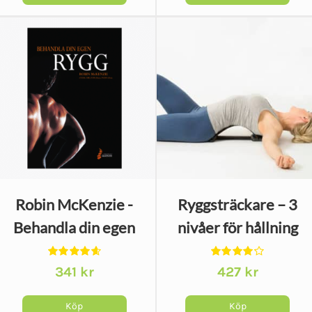
Robin McKenzie -
Ryggsträckare – 3
Behandla din egen
nivåer för hållning
rygg
och stretching
Betygsatt
Betygsatt
341
kr
427
kr
4.63
av 5
4.20
av 5
Köp
Köp