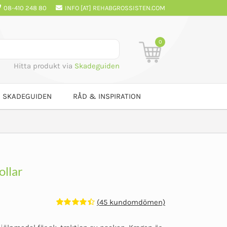
08-410 248 80
INFO [AT] REHABGROSSISTEN.COM
0
Hitta produkt via
Skadeguiden
SKADEGUIDEN
RÅD & INSPIRATION
ollar
(
45
kundomdömen)
Betygsatt
45
4.47
av 5