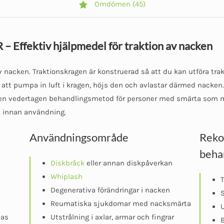
Omdömen (45)
Effektiv hjälpmedel för traktion av nacken
 av nacken. Traktionskragen är konstruerad så att du kan utföra t
tt pumpa in luft i kragen, höjs den och avlastar därmed nacken. 
r en vedertagen behandlingsmetod för personer med smärta som me
 innan användning.
Användningsområde
Rek
beha
Diskbråck
eller annan diskpåverkan
Whiplash
T
Degenerativa förändringar i nacken
S
Reumatiska sjukdomar med nacksmärta
U
pas
Utstrålning i axlar, armar och fingrar
B