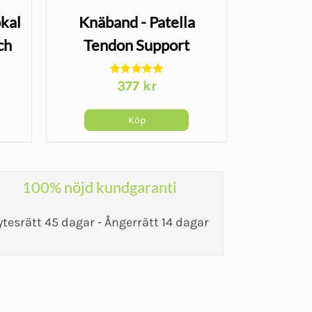
okal
Knäband - Patella
Genu
ch
Tendon Support
Knäskyd
377
kr
Köp
100% nöjd kundgaranti
ytesrätt 45 dagar - Ångerrätt 14 dagar