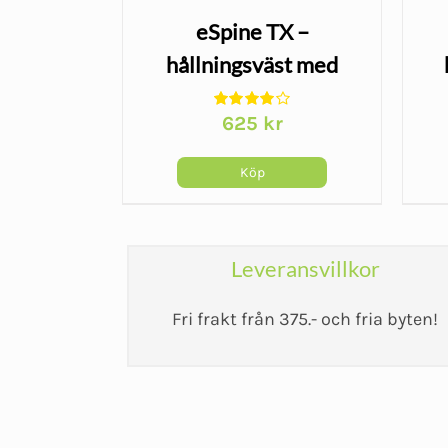
t
eSpine TX –
dage -
hållningsväst med
a
cer
Airmesh för
Det
2
kr
625
kr
bröstryggen
ungliga
nuvarande
t
priset
Köp
är:
r.
362 kr.
Leveransvillkor
Fri frakt från 375.- och fria byten!