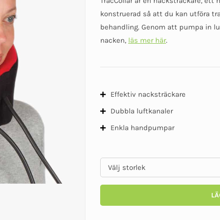
TracCollar är en nacksträckare, ett 
var:
är:
konstruerad så att du kan utföra t
1
990 kr.
behandling. Genom att pumpa in luf
288 kr.
nacken,
läs mer här
.
Effektiv nacksträckare
Dubbla luftkanaler
Enkla handpumpar
LÄ