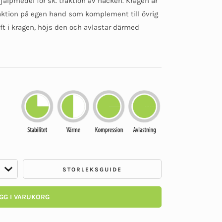
hjälpmedel för sk. traktion av nacken. Kragen är
baserat på
kundomdömen
raktion på egen hand som komplement till övrig
t i kragen, höjs den och avlastar därmed
STORLEKSGUIDE
GG I VARUKORG