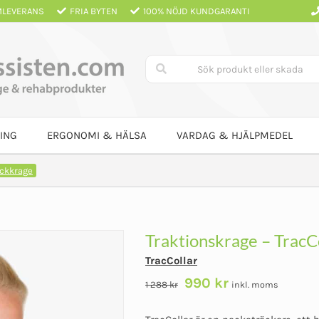
LEVERANS
FRIA BYTEN
100% NÖJD KUNDGARANTI
ING
ERGONOMI & HÄLSA
VARDAG & HJÄLPMEDEL
ckkrage
Traktionskrage – TracC
TracCollar
Det
Det
990
kr
1 288
kr
inkl. moms
ursprungliga
nuvarande
priset
priset