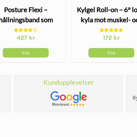
Posture Flexi –
Kylgel Roll-on – 6° l
hållningsband som
kyla mot muskel- o
ktiverar musklerna
ledsmärta
427
kr
172
kr
Köp
Köp
Kundupplevelser
B