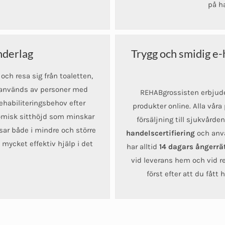
på ha
underlag
Trygg och smidig e-h
 och resa sig från toaletten,
De används av personer med
REHABgrossisten erbjuder
rehabiliteringsbehov efter
produkter online. Alla våra
omisk sitthöjd som minskar
försäljning till sjukvårde
sar både i mindre och större
handelscertifiering
och anvä
ycket effektiv hjälp i det
har alltid
14 dagars ångerrät
vid leverans hem och vid re
först efter att du fått