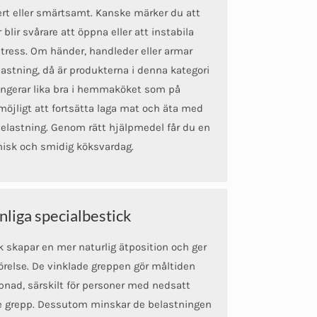
ert eller smärtsamt. Kanske märker du att
 blir svårare att öppna eller att instabila
ress. Om händer, handleder eller armar
lastning, då är produkterna i denna kategori
fungerar lika bra i hemmaköket som på
möjligt att fortsätta laga mat och äta med
belastning. Genom rätt hjälpmedel får du en
isk och smidig köksvardag.
liga specialbestick
 skapar en mer naturlig ätposition och ger
 rörelse. De vinklade greppen gör måltiden
pnad, särskilt för personer med nedsatt
are grepp. Dessutom minskar de belastningen