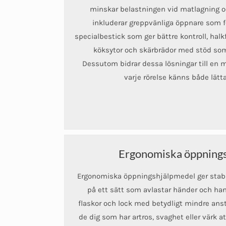
minskar belastningen vid matlagning o
inkluderar greppvänliga öppnare som 
specialbestick som ger bättre kontroll, halk
köksytor och skärbrädor med stöd som 
Dessutom bidrar dessa lösningar till en me
varje rörelse känns både lätta
Ergonomiska öppning
Ergonomiska öppningshjälpmedel ger stabil
på ett sätt som avlastar händer och han
flaskor och lock med betydligt mindre ans
de dig som har artros, svaghet eller värk a