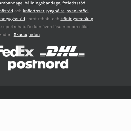
umbandage
,
hållningsbandage
,
fotledsstöd
,
nästöd
och
knäortoser
,
ryggbälte
,
svankstöd
,
ändryggsstöd
samt rehab- och
träningsredskap
ör sportrehab. Du kan även läsa mer om olika
kador i
Skadeguiden
.