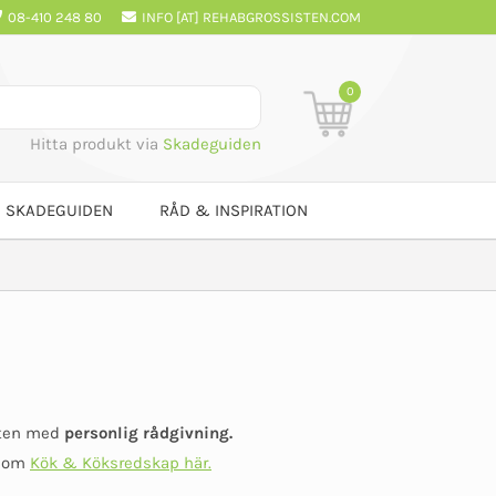
08-410 248 80
INFO [AT] REHABGROSSISTEN.COM
0
Hitta produkt via
Skadeguiden
SKADEGUIDEN
RÅD & INSPIRATION
atten med
personlig rådgivning.
r om
Kök & Köksredskap här.