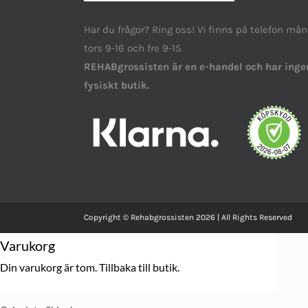
Har du frågor? Ring oss! Vi finns på telefon mån
tors 9-16 och fre 9-15.
REHABgrossisten är en e-handel och har inge
fysiskt butik.
Copyright © Rehabgrossisten 2026 | All Rights Reserved
Varukorg
Din varukorg är tom.
Tillbaka till butik.