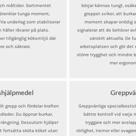
ch måltider. Sortimentet
börjar kännas tungt, osäk
förenklar tunga moment,
greppet sviker, att burkar
fria underlag som stabiliserar
moment skapar onödig st
håller råvaror på plats.
signalerar att de behöver av
r tillgänglig köksmiljö där
särskilt aktuella. De 
re och säkrare.
arbetsplatsen och gör det 
större trygghet och mindre 
mer ergonom
shjälpmedel
Greppvän
t grepp och fördelar kraften
Greppvänliga specialbestick
dleder. Du öppnar burkar,
bättre kontroll vid varje
trängning. Dessutom hjälper
tryggare och mer avslap
tt fortsätta sköta köket utan
rörlighet, tremor eller svag