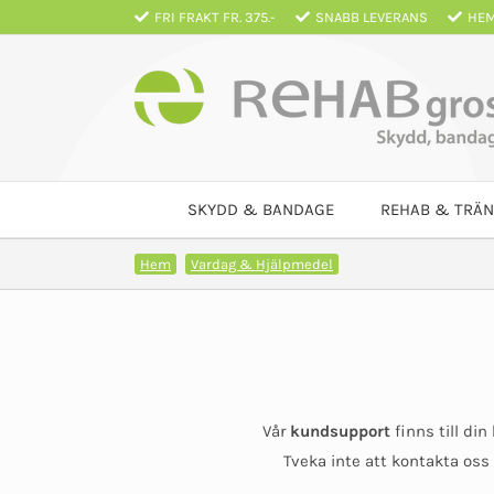
Fortsätt
FRI FRAKT FR. 375.-
SNABB LEVERANS
HEM
till
innehållet
SKYDD & BANDAGE
REHAB & TRÄN
Hem
Vardag & Hjälpmedel
Vår
kundsupport
finns till din
Tveka inte att kontakta oss