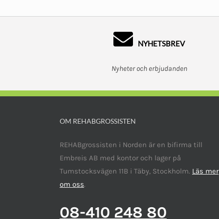
NYHETSBREV
Nyheter och erbjudanden
OM REHABGROSSISTEN
REHABgrossisten i Norden är en bifirma till
Embreis AB med kontor och lager på
Tumstocksvägen 11B i Täby, Stockholm.
Läs mer
om oss
.
08-410 248 80