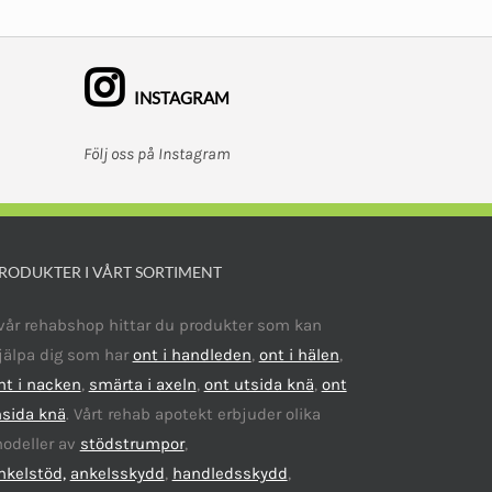
INSTAGRAM
Följ oss på Instagram
RODUKTER I VÅRT SORTIMENT
 vår rehabshop hittar du produkter som kan
jälpa dig som har
ont i handleden
,
ont i hälen
,
nt i nacken
,
smärta i axeln
,
ont utsida knä
,
ont
nsida knä
. Vårt rehab apotekt erbjuder olika
odeller av
stödstrumpor
,
nkelstöd,
ankelsskydd
,
handledsskydd
,