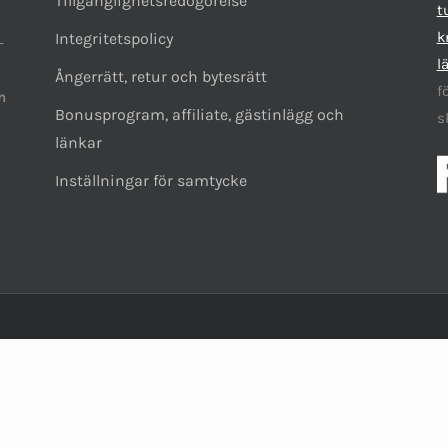
Tillgänglighetsredogörelse
t
k
Integritetspolicy
-
l
Ångerrätt, retur och bytesrätt
f
n
Bonusprogram, affiliate, gästinlägg och
s
länkar
Inställningar för samtycke