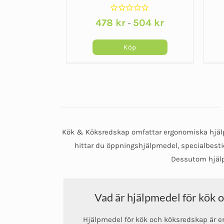
påklädningspinne
Betygsatt
Prisintervall:
478
kr
504
kr
–
0
478 kr
av
5
till
Köp
504 kr
Den
De
här
här
produkten
pro
har
har
flera
fler
varianter.
vari
Kök & Köksredskap omfattar ergonomiska hjälp
De
De
hittar du öppningshjälpmedel, specialbestic
olika
olik
Dessutom hjälpe
alternativen
alt
kan
kan
Vad är hjälpmedel för kök 
väljas
väl
på
på
Hjälpmedel för kök och köksredskap är 
produktsidan
pro