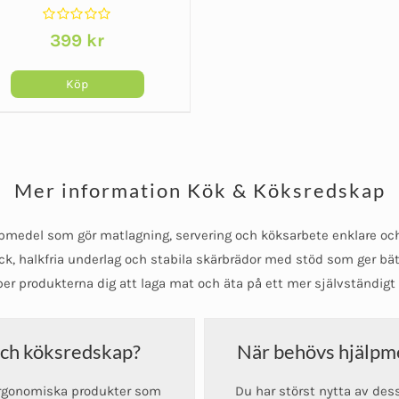
med räckvidd
Betygsatt
399
kr
0
av
5
Köp
n
dukten
Mer information Kök & Köksredskap
a
anter.
medel som gör matlagning, servering och köksarbete enklare och 
k, halkfria underlag och stabila skärbrädor med stöd som ger bät
a
r produkterna dig att laga mat och äta på ett mer självständigt 
ernativen
och köksredskap?
När behövs hjälpm
jas
ergonomiska produkter som
Du har störst nytta av des
duktsidan