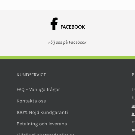
FACEBOOK
Följ oss på Facebook
KUNDSERVICE
P
FAQ – Vanliga frågor
I
h
Kontakta oss
o
100% Nöjd kundgaranti
i
m
Betalning och leverans
a