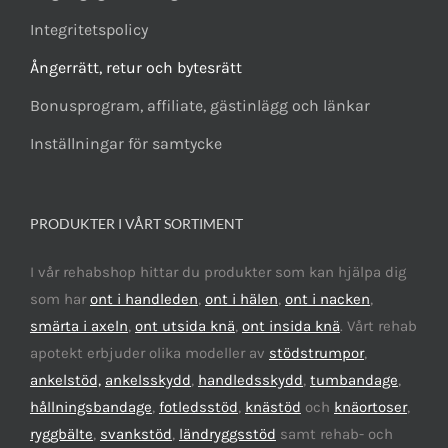
Integritetspolicy
Ångerrätt, retur och bytesrätt
Bonusprogram, affiliate, gästinlägg och länkar
Inställningar för samtycke
PRODUKTER I VÅRT SORTIMENT
I vår rehabshop hittar du produkter som kan hjälpa dig
som har
ont i handleden
,
ont i hälen
,
ont i nacken
,
smärta i axeln
,
ont utsida knä
,
ont insida knä
. Vårt rehab
apotekt erbjuder olika modeller av
stödstrumpor
,
ankelstöd,
ankelsskydd
,
handledsskydd
,
tumbandage
,
hållningsbandage
,
fotledsstöd
,
knästöd
och
knäortoser
,
ryggbälte
,
svankstöd
,
ländryggsstöd
samt rehab- och