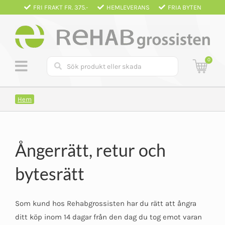
Fortsätt
FRI FRAKT FR. 375.-
HEMLEVERANS
FRIA BYTEN
till
innehållet
0
Hem
Ångerrätt, retur och
bytesrätt
Som kund hos Rehabgrossisten har du rätt att ångra
ditt köp inom 14 dagar från den dag du tog emot varan