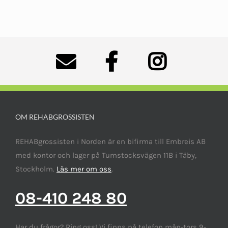
OM REHABGROSSISTEN
REHABgrossisten i Norden är en bifirma till Embreis AB
med kontor och lager på Tumstocksvägen 11B i Täby,
Stockholm.
Läs mer om oss
.
08-410 248 80
Har du frågor? Ring oss! Vi finns på telefon mån-tors 9-