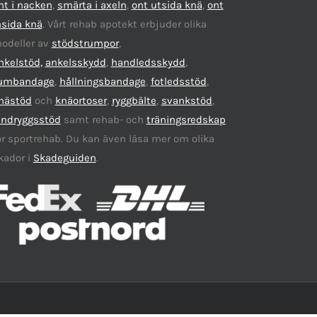
nt i nacken
,
smärta i axeln
,
ont utsida knä
,
ont
nsida knä
. Vårt rehab apotekt erbjuder olika
odeller av
stödstrumpor
,
nkelstöd,
ankelsskydd
,
handledsskydd
,
umbandage
,
hållningsbandage
,
fotledsstöd
,
nästöd
och
knäortoser
,
ryggbälte
,
svankstöd
,
ändryggsstöd
samt rehab- och
träningsredskap
ör sportrehab. Du kan även läsa mer om olika
kador i
Skadeguiden
.