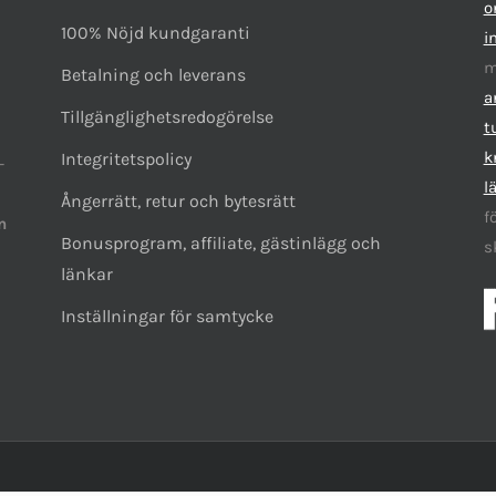
o
100% Nöjd kundgaranti
i
m
Betalning och leverans
a
Tillgänglighetsredogörelse
t
k
Integritetspolicy
-
l
Ångerrätt, retur och bytesrätt
f
n
Bonusprogram, affiliate, gästinlägg och
s
länkar
Inställningar för samtycke