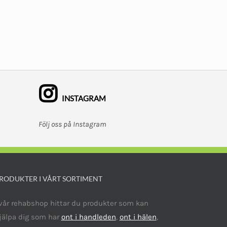
INSTAGRAM
Följ oss på Instagram
RODUKTER I VÅRT SORTIMENT
 vår rehabshop hittar du produkter som kan
jälpa dig som har
ont i handleden
,
ont i hälen
,