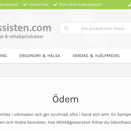
LEVERANS
FRIA BYTEN
100% NÖJD KUNDGARANTI
ING
ERGONOMI & HÄLSA
VARDAG & HJÄLPMEDEL
Ödem
mlas i vävnaden och ger svullnad, ofta i hand och arm. En komp
n och lindra besvären. Hos REHABgrossisten hittar du ödemhandsk