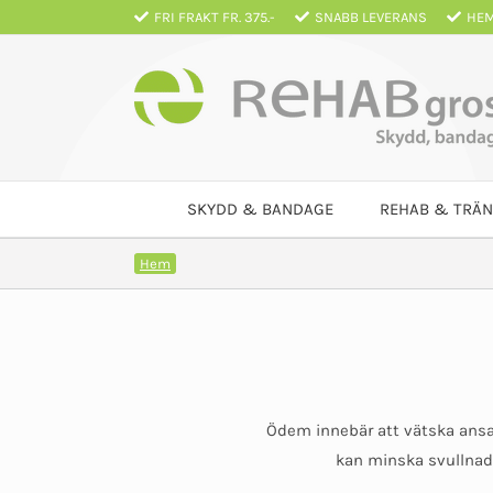
Fortsätt
FRI FRAKT FR. 375.-
SNABB LEVERANS
HEM
till
innehållet
SKYDD & BANDAGE
REHAB & TRÄN
Hem
Ödem innebär att vätska ansa
kan minska svullnade