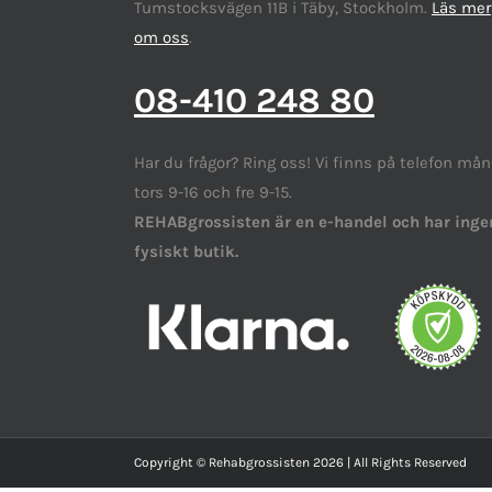
Tumstocksvägen 11B i Täby, Stockholm.
Läs mer
om oss
.
08-410 248 80
Har du frågor? Ring oss! Vi finns på telefon mån
tors 9-16 och fre 9-15.
REHABgrossisten är en e-handel och har inge
fysiskt butik.
Copyright © Rehabgrossisten 2026 | All Rights Reserved