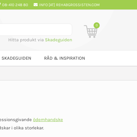
08-410 248 80
INFO [AT] REHABGROSSISTEN.COM
0
Hitta produkt via
Skadeguiden
SKADEGUIDEN
RÅD & INSPIRATION
ressionsgivande
ödemhandske
ar i olika storlekar.