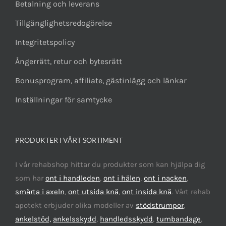
Betalning och leverans
Tillgänglighetsredogörelse
Integritetspolicy
Ångerrätt, retur och bytesrätt
Bonusprogram, affiliate, gästinlägg och länkar
Inställningar för samtycke
PRODUKTER I VÅRT SORTIMENT
I vår rehabshop hittar du produkter som kan hjälpa dig
som har
ont i handleden
,
ont i hälen
,
ont i nacken
,
smärta i axeln
,
ont utsida knä
,
ont insida knä
. Vårt rehab
apotekt erbjuder olika modeller av
stödstrumpor
,
ankelstöd,
ankelsskydd
,
handledsskydd
,
tumbandage
,