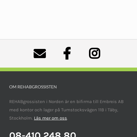
OM REHABGROSSISTEN
REHABgrossisten i Norden är en bifirma till Embreis AB
med kontor och lager på Tumstocksvägen 11B i Täby,
Stockholm.
Läs mer om oss
.
08-410 248 80