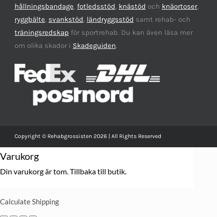
hållningsbandage
,
fotledsstöd
,
knästöd
och
knäortoser
,
ryggbälte
,
svankstöd
,
ländryggsstöd
samt rehab- och
träningsredskap
för sportrehab. Du kan även läsa mer
om olika skador i
Skadeguiden
.
Copyright © Rehabgrossisten 2026 | All Rights Reserved
Varukorg
Din varukorg är tom.
Tillbaka till butik.
Calculate Shipping