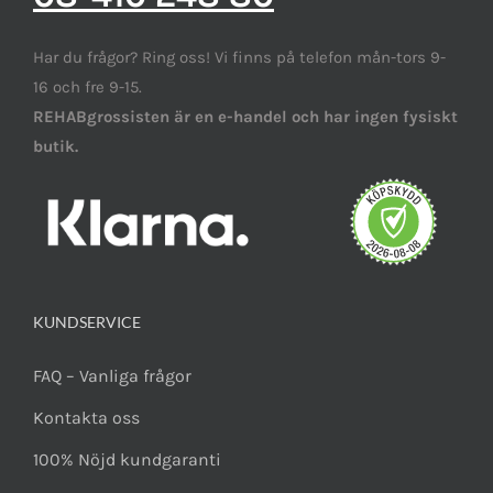
Har du frågor? Ring oss! Vi finns på telefon mån-tors 9-
16 och fre 9-15.
REHABgrossisten är en e-handel och har ingen fysiskt
butik.
KUNDSERVICE
FAQ – Vanliga frågor
Kontakta oss
100% Nöjd kundgaranti