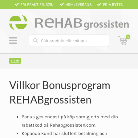
Fortsätt
FRI FRAKT FR. 375.-
HEMLEVERANS
FRIA BYTEN
till
innehållet
0
Hem
Villkor Bonusprogram
REHABgrossisten
Bonus ges endast på köp som gjorts med din
rabattkod på Rehabgrossisten.com.
Köpande kund har slutfört betalning och