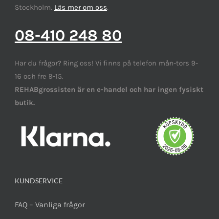
Stockholm.
Läs mer om oss
.
08-410 248 80
Har du frågor? Ring oss! Vi finns på telefon mån-tors 9-
16 och fre 9-15.
REHABgrossisten är en e-handel och har ingen fysiskt
butik.
KUNDSERVICE
FAQ – Vanliga frågor