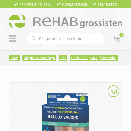
Fortsätt
FRI FRAKT FR. 375.-
HEMLEVERANS
FRIA BYTEN
till
innehållet
0
Hem
Skydd & Bandage
Fot
Hallux Valgus Hjälpmedel
Ny!