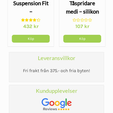
Suspension Fit
Tåspridare
–
medi – silikon
helkroppsträning
för stöd och
432
kr
107
kr
med kroppsvikt
avlastning vid
och slingor
tåbesvär
Köp
Köp
Leveransvillkor
Fri frakt från 375.- och fria byten!
Kundupplevelser