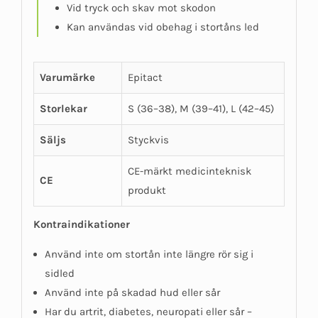
Vid tryck och skav mot skodon
Kan användas vid obehag i stortåns led
Varumärke
Epitact
Storlekar
S (36–38), M (39–41), L (42–45)
Säljs
Styckvis
CE-märkt medicinteknisk
CE
produkt
Kontraindikationer
Använd inte om stortån inte längre rör sig i
sidled
Använd inte på skadad hud eller sår
Har du artrit, diabetes, neuropati eller sår –