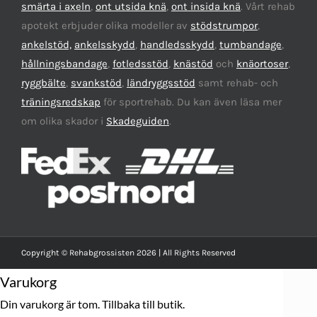
smärta i axeln
,
ont utsida knä
,
ont insida knä
. Vårt rehab
apotekt erbjuder olika modeller av
stödstrumpor
,
ankelstöd,
ankelsskydd
,
handledsskydd
,
tumbandage
,
hållningsbandage
,
fotledsstöd
,
knästöd
och
knäortoser
,
ryggbälte
,
svankstöd
,
ländryggsstöd
samt rehab- och
träningsredskap
för sportrehab. Du kan även läsa mer
om olika skador i
Skadeguiden
.
Copyright © Rehabgrossisten 2026 | All Rights Reserved
Varukorg
Din varukorg är tom.
Tillbaka till butik.