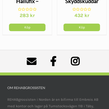
Hallufix –
Skyddskuddar
justerbart stöd
Epitact – skydd
283
kr
432
kr
för framfoten
för trampdyna
och hallux valgus
Köp
Köp
OM REHABGROSSISTEN
REHABgrossisten i Norden är en bifirma till Embreis AB
med kontor och lager på Tumstocksvägen 11B i Täby,