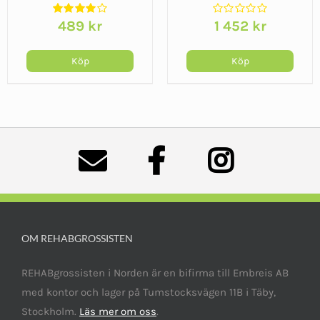
Classic
489
kr
1 452
kr
Köp
Köp
OM REHABGROSSISTEN
REHABgrossisten i Norden är en bifirma till Embreis AB
med kontor och lager på Tumstocksvägen 11B i Täby,
Stockholm.
Läs mer om oss
.