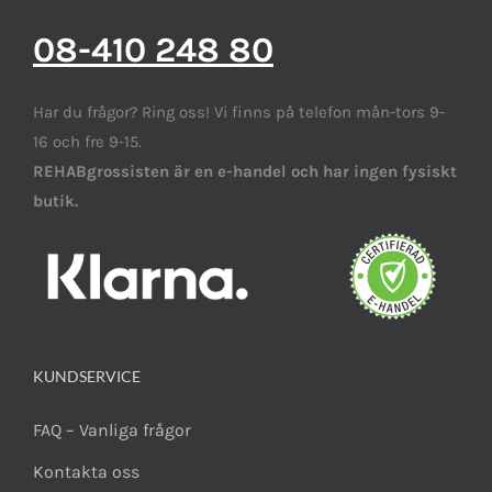
08-410 248 80
Har du frågor? Ring oss! Vi finns på telefon mån-tors 9-
16 och fre 9-15.
REHABgrossisten är en e-handel och har ingen fysiskt
butik.
KUNDSERVICE
FAQ – Vanliga frågor
Kontakta oss