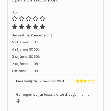
3,5
Baserat på 2 recensioner
5 stjärnor
0%
4 stjärnor
50
50%
3 stjärnor
50
50%
2 stjärnor
0%
1 stjärna
0%
Hans Lundgren
–
4 november, 2024
Betygsatt
3
av 5
Gelringen börjar lossna efter 2 dagar.illa illa
😭