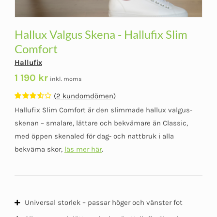
Hallux Valgus Skena - Hallufix Slim
Comfort
Hallufix
1 190
kr
inkl. moms
(
2
kundomdömen)
Betygsatt
2
Hallufix Slim Comfort är den slimmade hallux valgus-
3.50
av 5
baserat
skenan – smalare, lättare och bekvämare än Classic,
på
med öppen skenaled för dag- och nattbruk i alla
kundomdömen
bekväma skor,
läs mer här
.
Universal storlek – passar höger och vänster fot