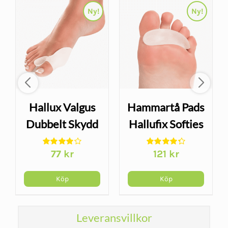
Ny!
Ny!
Hallux Valgus
Hammartå Pads
Dubbelt Skydd
Hallufix Softies
Hallufix –
– gelskydd för
77
kr
121
kr
gelskydd mot
hammartå
friktion
Köp
Köp
Leveransvillkor