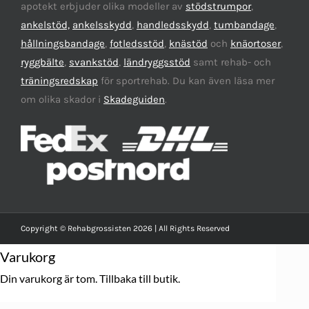
apotekt erbjuder olika modeller av
stödstrumpor
,
ankelstöd,
ankelsskydd
,
handledsskydd
,
tumbandage
,
hållningsbandage
,
fotledsstöd
,
knästöd
och
knäortoser
,
ryggbälte
,
svankstöd
,
ländryggsstöd
samt rehab- och
träningsredskap
för sportrehab. Du kan även läsa mer
om olika skador i
Skadeguiden
.
Copyright © Rehabgrossisten 2026 | All Rights Reserved
Varukorg
Din varukorg är tom.
Tillbaka till butik.