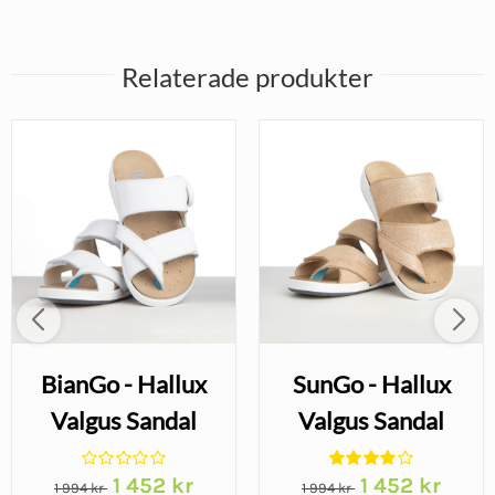
Relaterade produkter
BianGo - Hallux
SunGo - Hallux
Valgus Sandal
Valgus Sandal
Det
Det
Det
Det
1 452
kr
1 452
kr
1 994
kr
1 994
kr