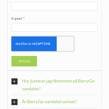
E-post
*
Hur justerar jag tåremmen på BerryGo-
sandalen?
Är BerryGo-sandalen unisex?