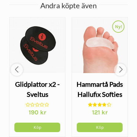
Andra köpte även
Ny!
Glidplattor x2 -
Hammartå Pads
Sveltus
Hallufix Softies
– gelskydd för
190
kr
121
kr
hammartå
Köp
Köp