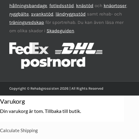
hållningsbandage
,
fotledsstöd
,
knästöd
och
knäortoser
,
ryggbälte
,
svankstöd
,
ländryggsstöd
samt rehab- och
träningsredskap
för sportrehab. Du kan även läsa mer
om olika skador i
Skadeguiden
.
Copyright © Rehabgrossisten 2026 | All Rights Reserved
Varukorg
Din varukorg är tom.
Tillbaka till butik.
Calculate Shipping