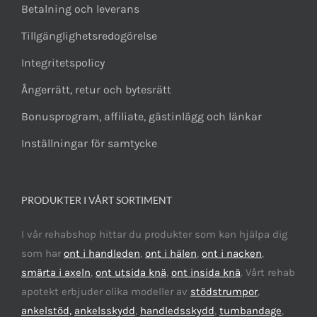
Betalning och leverans
Tillgänglighetsredogörelse
Integritetspolicy
Ångerrätt, retur och bytesrätt
Bonusprogram, affiliate, gästinlägg och länkar
Inställningar för samtycke
PRODUKTER I VÅRT SORTIMENT
I vår rehabshop hittar du produkter som kan hjälpa dig
som har
ont i handleden
,
ont i hälen
,
ont i nacken
,
smärta i axeln
,
ont utsida knä
,
ont insida knä
. Vårt rehab
apotekt erbjuder olika modeller av
stödstrumpor
,
ankelstöd,
ankelsskydd
,
handledsskydd
,
tumbandage
,