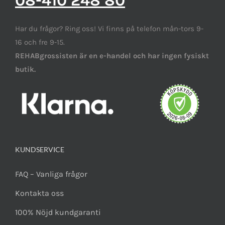
08-410 248 80
Har du frågor? Ring oss! Vi finns på telefon mån-tors 9-
16 och fre 9-15.
REHABgrossisten är en e-handel och har ingen fysiskt
butik.
KUNDSERVICE
FAQ – Vanliga frågor
Kontakta oss
100% Nöjd kundgaranti