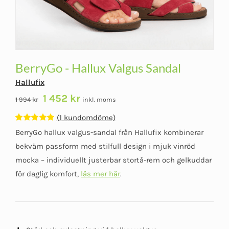
BerryGo - Hallux Valgus Sandal
Hallufix
Det
Det
1 452
kr
1 994
kr
inkl. moms
ursprungliga
nuvarande
(
1
kundomdöme)
priset
priset
Betygsatt
1
BerryGo hallux valgus-sandal från Hallufix kombinerar
var:
är:
5.00
av 5
baserat på
bekväm passform med stilfull design i mjuk vinröd
1
1
kundomdöme
mocka – individuellt justerbar stortå-rem och gelkuddar
994 kr.
452 kr.
för daglig komfort,
läs mer här
.