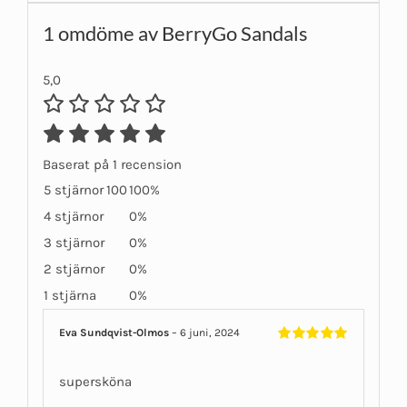
1 omdöme av
BerryGo Sandals
5,0
Baserat på 1 recension
5 stjärnor
100
100%
4 stjärnor
0%
3 stjärnor
0%
2 stjärnor
0%
1 stjärna
0%
Eva Sundqvist-Olmos
–
6 juni, 2024
Betygsatt
5
av 5
supersköna