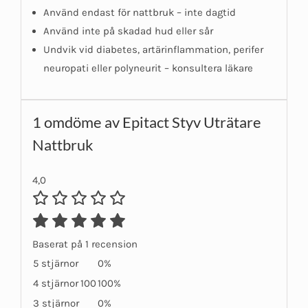
Använd endast för nattbruk – inte dagtid
Använd inte på skadad hud eller sår
Undvik vid diabetes, artärinflammation, perifer
neuropati eller polyneurit – konsultera läkare
1 omdöme av
Epitact Styv Uträtare
Nattbruk
4,0
Baserat på 1 recension
5 stjärnor
0%
4 stjärnor
100
100%
3 stjärnor
0%