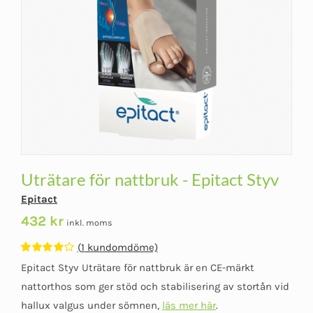
Uträtare för nattbruk - Epitact Styv
Epitact
432
kr
inkl. moms
(
1
kundomdöme)
Betygsatt
1
Epitact Styv Uträtare för nattbruk är en CE-märkt
4.00
av 5
baserat på
nattorthos som ger stöd och stabilisering av stortån vid
kundomdöme
hallux valgus under sömnen,
läs mer här
.