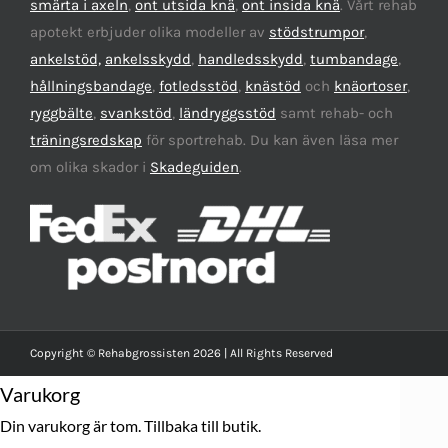
smärta i axeln
,
ont utsida knä
,
ont insida knä
. Vårt rehab
apotekt erbjuder olika modeller av
stödstrumpor
,
ankelstöd,
ankelsskydd
,
handledsskydd
,
tumbandage
,
hållningsbandage
,
fotledsstöd
,
knästöd
och
knäortoser
,
ryggbälte
,
svankstöd
,
ländryggsstöd
samt rehab- och
träningsredskap
för sportrehab. Du kan även läsa mer
om olika skador i
Skadeguiden
.
Copyright © Rehabgrossisten 2026 | All Rights Reserved
Varukorg
Din varukorg är tom.
Tillbaka till butik.