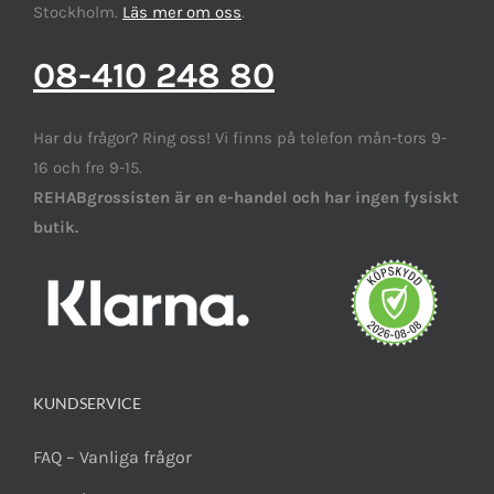
Stockholm.
Läs mer om oss
.
08-410 248 80
Har du frågor? Ring oss! Vi finns på telefon mån-tors 9-
16 och fre 9-15.
REHABgrossisten är en e-handel och har ingen fysiskt
butik.
KUNDSERVICE
FAQ – Vanliga frågor