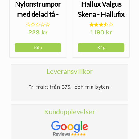
Nylonstrumpor
Hallux Valgus
med delad tå -
Skena - Hallufix
Hallufix
Slim Comfort
228
kr
1 190
kr
Köp
Köp
Leveransvillkor
Fri frakt från 375.- och fria byten!
Kundupplevelser