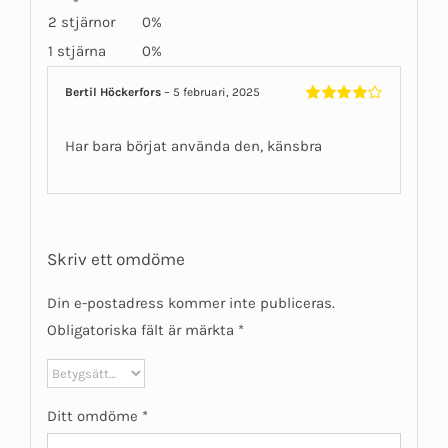
2 stjärnor
0%
1 stjärna
0%
Bertil Höckerfors
–
5 februari, 2025
Betygsatt
4
av 5
Har bara börjat använda den, känsbra
Skriv ett omdöme
Din e-postadress kommer inte publiceras.
Obligatoriska fält är märkta
*
Ditt omdöme
*