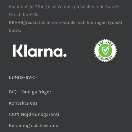
Har du frågor? Ring oss! Vi finns på telefon mån-tors 9-
16 och fre 9-15.
REHABgrossisten är en e-handel och har ingen fysiskt
butik.
KUNDSERVICE
FAQ – Vanliga frågor
Kontakta oss
100% Nöjd kundgaranti
Betalning och leverans