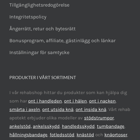
Tillgänglighetsredogörelse
Integritetspolicy
Ångerrätt, retur och bytesrätt
Bonusprogram, affiliate, gästinlägg och länkar
Inställningar för samtycke
PRODUKTER I VÅRT SORTIMENT
I vår rehabshop hittar du produkter som kan hjälpa dig
som har
ont i handleden
,
ont i hälen
,
ont i nacken
,
smärta i axeln
,
ont utsida knä
,
ont insida knä
. Vårt rehab
apotekt erbjuder olika modeller av
stödstrumpor
,
ankelstöd,
ankelsskydd
,
handledsskydd
,
tumbandage
,
hållningsbandage
,
fotledsstöd
,
knästöd
och
knäortoser
,