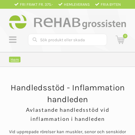
Fortsätt
FRI FRAKT FR. 375.-
HEMLEVERANS
FRIA BYTEN
till
innehållet
0
Hem
Handledsstöd - Inflammation
handleden
Avlastande handledsstöd vid
inflammation i handleden
Vid upprepade rörelser kan muskler, senor och senskidor