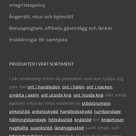
Integritetspolicy
Ångerrätt, retur och bytesrätt
Bonusprogram, affiliate, gästinlägg och länkar
Inställningar för samtycke
PRODUKTER I VÅRT SORTIMENT
I vår rehabshop hittar du produkter som kan hjälpa dig
som har
ont i handleden
,
ont i hälen
,
ont i nacken
,
smärta i axeln
,
ont utsida knä
,
ont insida knä
. Vårt rehab
apotekt erbjuder olika modeller av
stödstrumpor
,
ankelstöd,
ankelsskydd
,
handledsskydd
,
tumbandage
,
hållningsbandage
,
fotledsstöd
,
knästöd
och
knäortoser
,
ryggbälte
,
svankstöd
,
ländryggsstöd
samt rehab- och