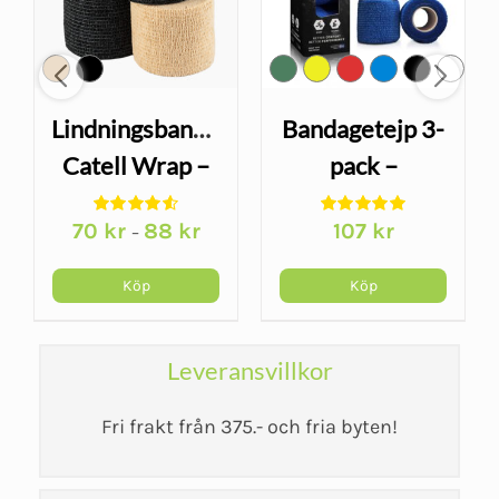
Lindningsbandage
Bandagetejp 3-
Catell Wrap –
pack –
självhäftande
självhäftande
70
kr
88
kr
107
kr
–
elastisk linda
sporttejp i 6
färger
Köp
Köp
Leveransvillkor
Fri frakt från 375.- och fria byten!