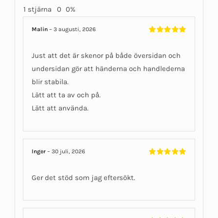
1 stjärna
0
0%
Malin
–
3 augusti, 2026
Betygsatt
5
av 5
Just att det är skenor på både översidan och
undersidan gör att händerna och handlederna
blir stabila.
Lätt att ta av och på.
Lätt att använda.
Inger
–
30 juli, 2026
Betygsatt
5
av 5
Ger det stöd som jag eftersökt.