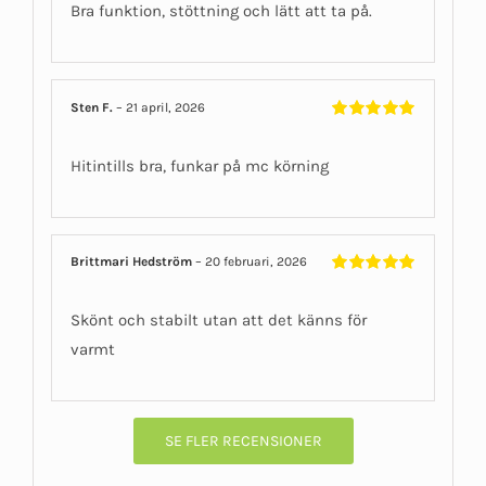
Bra funktion, stöttning och lätt att ta på.
Sten F.
–
21 april, 2026
Betygsatt
5
av 5
Hitintills bra, funkar på mc körning
Brittmari Hedström
–
20 februari, 2026
Betygsatt
5
av 5
Skönt och stabilt utan att det känns för
varmt
SE FLER RECENSIONER