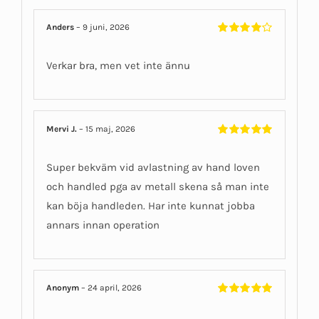
Anders
–
9 juni, 2026
Betygsatt
4
av 5
Verkar bra, men vet inte ännu
Mervi J.
–
15 maj, 2026
Betygsatt
5
av 5
Super bekväm vid avlastning av hand loven
och handled pga av metall skena så man inte
kan böja handleden. Har inte kunnat jobba
annars innan operation
Anonym
–
24 april, 2026
Betygsatt
5
av 5