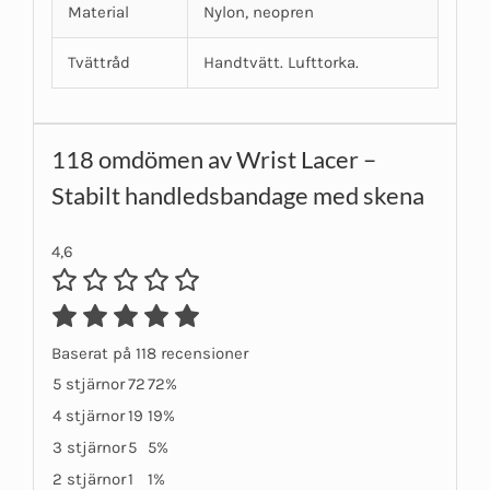
Material
Nylon, neopren
Tvättråd
Handtvätt. Lufttorka.
118 omdömen av
Wrist Lacer –
Stabilt handledsbandage med skena
4,6
Baserat på 118 recensioner
5 stjärnor
72
72%
4 stjärnor
19
19%
3 stjärnor
5
5%
2 stjärnor
1
1%