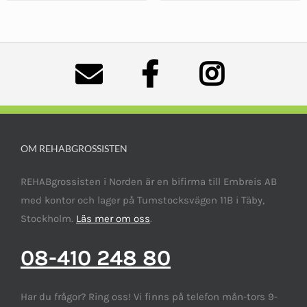
OM REHABGROSSISTEN
REHABgrossisten i Norden är en bifirma till Embreis AB
med kontor och lager på Tumstocksvägen 11B i Täby,
Stockholm.
Läs mer om oss
.
08-410 248 80
Har du frågor? Ring oss! Vi finns på telefon mån-tors 9-