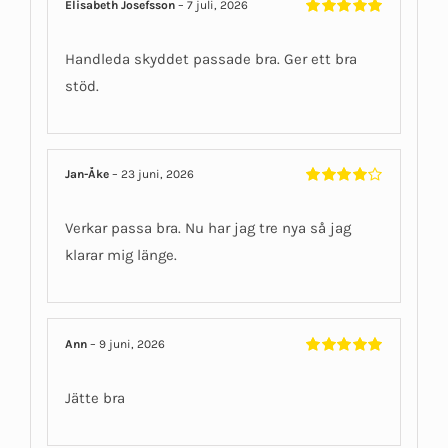
Elisabeth Josefsson
–
7 juli, 2026
Betygsatt
5
av 5
Handleda skyddet passade bra. Ger ett bra
stöd.
Jan-Åke
–
23 juni, 2026
Betygsatt
4
av 5
Verkar passa bra. Nu har jag tre nya så jag
klarar mig länge.
Ann
–
9 juni, 2026
Betygsatt
5
av 5
Jätte bra