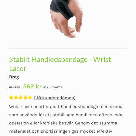
Stabilt Handledsbandage - Wrist
Lacer
Breg
Det
Det
362
kr
406
kr
inkl. moms
ursprungliga
nuvarande
(
118
kundomdömen)
priset
priset
Betygsatt
118
Wrist Lacer är ett stabilt handledsbandage med skena
var:
är:
4.62
av 5
baserat på
som används för att stabilisera handleden efter skada,
406 kr.
362 kr.
kundomdömen
operation eller kroniska besvär. Genom det stumma
materialet och snörlåsningen ges mycket effektiv