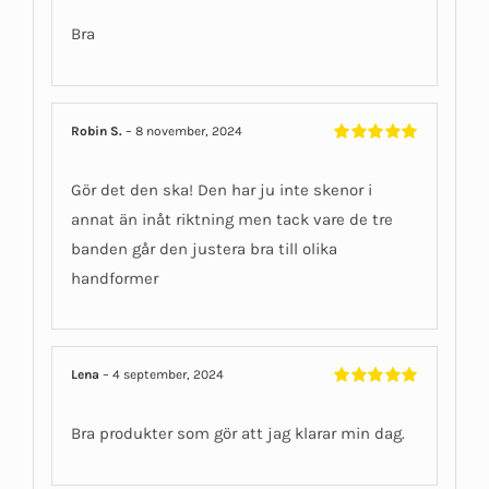
Betygsatt
5
av 5
Bra
Robin S.
–
8 november, 2024
Betygsatt
5
av 5
Gör det den ska! Den har ju inte skenor i
annat än inåt riktning men tack vare de tre
banden går den justera bra till olika
handformer
Lena
–
4 september, 2024
Betygsatt
5
av 5
Bra produkter som gör att jag klarar min dag.