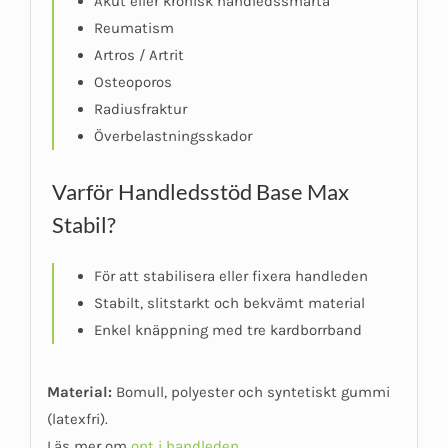
Akut eller kronisk handledssmärta
Reumatism
Artros / Artrit
Osteoporos
Radiusfraktur
Överbelastningsskador
Varför Handledsstöd Base Max
Stabil?
För att stabilisera eller fixera handleden
Stabilt, slitstarkt och bekvämt material
Enkel knäppning med tre kardborrband
Material:
Bomull, polyester och syntetiskt gummi
(latexfri).
Läs mer om
ont i handleden
.