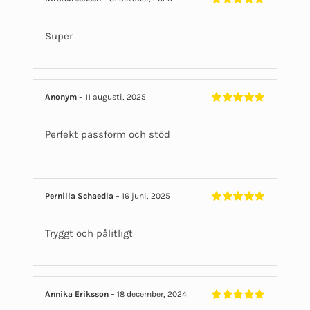
Betygsatt
5
av 5
Super
Anonym
–
11 augusti, 2025
Betygsatt
5
av 5
Perfekt passform och stöd
Pernilla Schaedla
–
16 juni, 2025
Betygsatt
5
av 5
Tryggt och pålitligt
Annika Eriksson
–
18 december, 2024