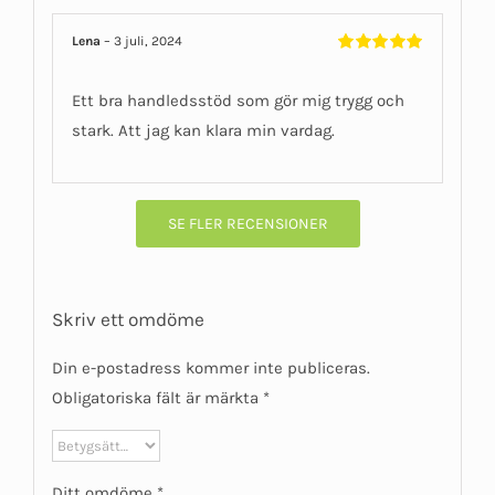
Lena
–
3 juli, 2024
Betygsatt
5
av 5
Ett bra handledsstöd som gör mig trygg och
stark. Att jag kan klara min vardag.
SE FLER RECENSIONER
Skriv ett omdöme
Din e-postadress kommer inte publiceras.
Obligatoriska fält är märkta
*
Ditt omdöme
*