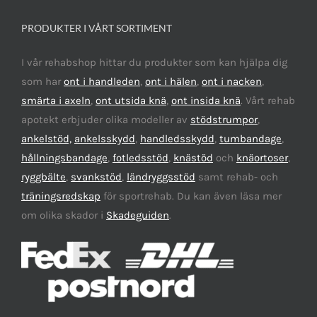
PRODUKTER I VÅRT SORTIMENT
I vår rehabshop hittar du produkter som kan hjälpa dig
som har
ont i handleden
,
ont i hälen
,
ont i nacken
,
smärta i axeln
,
ont utsida knä
,
ont insida knä
. Vårt rehab
apotekt erbjuder olika modeller av
stödstrumpor
,
ankelstöd,
ankelsskydd
,
handledsskydd
,
tumbandage
,
hållningsbandage
,
fotledsstöd
,
knästöd
och
knäortoser
,
ryggbälte
,
svankstöd
,
ländryggsstöd
samt rehab- och
träningsredskap
för sportrehab. Du kan även läsa mer
om olika skador i
Skadeguiden
.