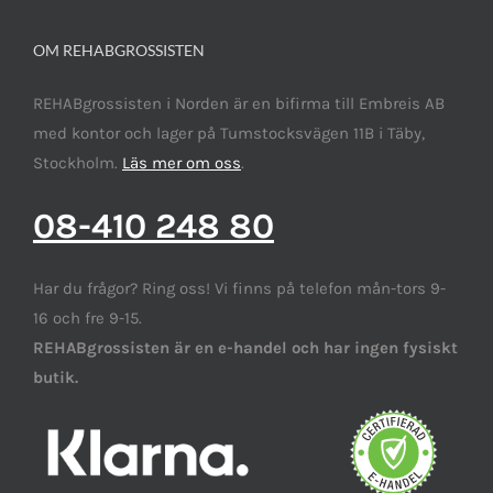
OM REHABGROSSISTEN
REHABgrossisten i Norden är en bifirma till Embreis AB
med kontor och lager på Tumstocksvägen 11B i Täby,
Stockholm.
Läs mer om oss
.
08-410 248 80
Har du frågor? Ring oss! Vi finns på telefon mån-tors 9-
16 och fre 9-15.
REHABgrossisten är en e-handel och har ingen fysiskt
butik.