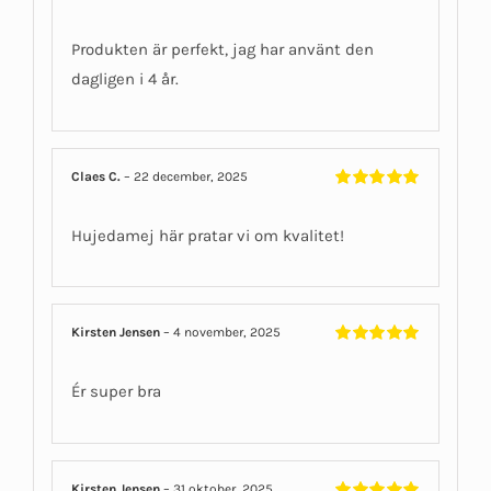
Betygsatt
5
av 5
Produkten är perfekt, jag har använt den
dagligen i 4 år.
Claes C.
–
22 december, 2025
Betygsatt
5
av 5
Hujedamej här pratar vi om kvalitet!
Kirsten Jensen
–
4 november, 2025
Betygsatt
5
av 5
Ér super bra
Kirsten Jensen
–
31 oktober, 2025