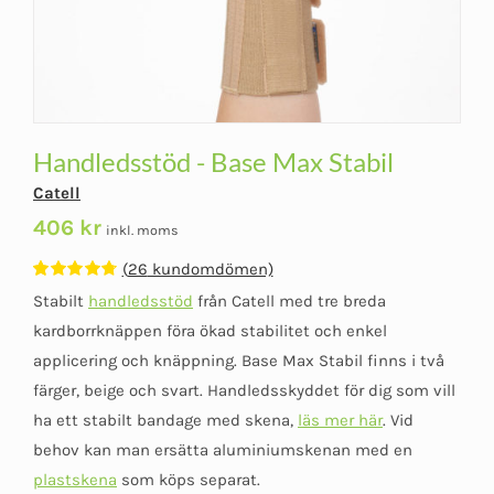
Handledsstöd - Base Max Stabil
Catell
406
kr
inkl. moms
(
26
kundomdömen)
Betygsatt
26
Stabilt
handledsstöd
från Catell med tre breda
4.77
av 5
baserat på
kardborrknäppen föra ökad stabilitet och enkel
kundomdömen
applicering och knäppning. Base Max Stabil finns i två
färger, beige och svart. Handledsskyddet för dig som vill
ha ett stabilt bandage med skena,
läs mer här
. Vid
behov kan man ersätta aluminiumskenan med en
plastskena
som köps separat.