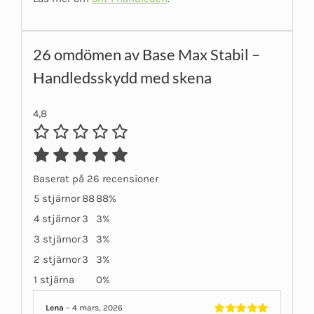
26 omdömen av
Base Max Stabil –
Handledsskydd med skena
4,8
Baserat på 26 recensioner
5 stjärnor
88
88%
4 stjärnor
3
3%
3 stjärnor
3
3%
2 stjärnor
3
3%
1 stjärna
0%
Lena
–
4 mars, 2026