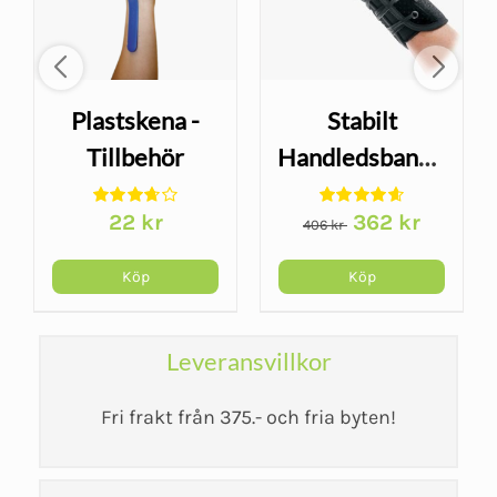
Plastskena -
Stabilt
Tillbehör
Handledsbandage
handledsbandage
- Wrist Lacer
Det
Det
22
kr
362
kr
406
kr
ursprungliga
nuvarand
priset
priset
Köp
Köp
var:
är:
406 kr.
362 kr.
Leveransvillkor
Fri frakt från 375.- och fria byten!