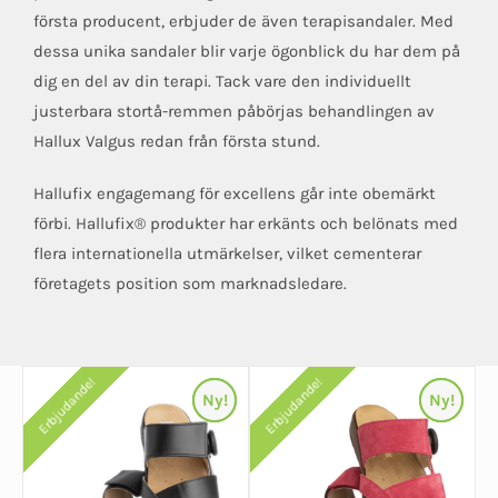
första producent, erbjuder de även terapisandaler. Med
dessa unika sandaler blir varje ögonblick du har dem på
dig en del av din terapi. Tack vare den individuellt
justerbara stortå-remmen påbörjas behandlingen av
Hallux Valgus redan från första stund.
Hallufix engagemang för excellens går inte obemärkt
förbi. Hallufix® produkter har erkänts och belönats med
flera internationella utmärkelser, vilket cementerar
företagets position som marknadsledare.
Erbjudande!
Erbjudande!
Erbjudande!
Erbjudande!
Ny!
Ny!
Ny!
Ny!