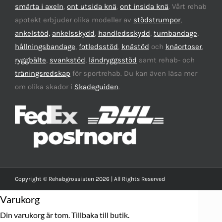
smärta i axeln
,
ont utsida knä
,
ont insida knä
. Vårt rehab
apotekt erbjuder olika modeller av
stödstrumpor
,
ankelstöd,
ankelsskydd
,
handledsskydd
,
tumbandage
,
hållningsbandage
,
fotledsstöd
,
knästöd
och
knäortoser
,
ryggbälte
,
svankstöd
,
ländryggsstöd
samt rehab- och
träningsredskap
för sportrehab. Du kan även läsa mer
om olika skador i
Skadeguiden
.
Copyright © Rehabgrossisten 2026 | All Rights Reserved
Varukorg
Din varukorg är tom.
Tillbaka till butik.