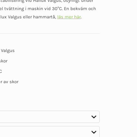
abilisering vid Hallux Valgus, osynligt under
baserat på
kundomdömen
nkel tvättning i maskin vid 30°C. En bekväm och
llux Valgus eller hammartå,
läs mer här
.
x Valgus
skor
C
er av skor