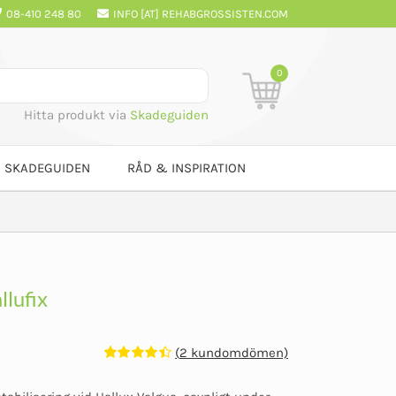
08-410 248 80
INFO [AT] REHABGROSSISTEN.COM
0
Hitta produkt via
Skadeguiden
SKADEGUIDEN
RÅD & INSPIRATION
llufix
(
2
kundomdömen)
Betygsatt
2
4.50
av 5