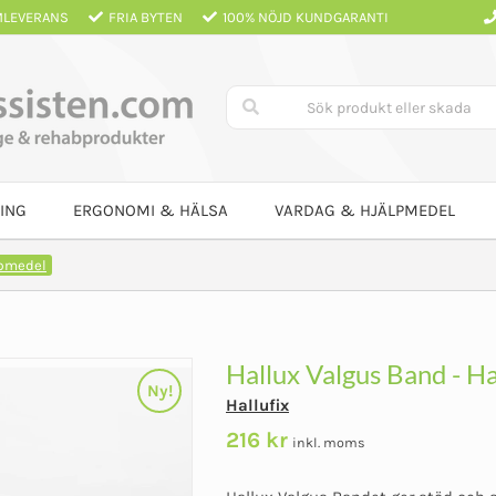
LEVERANS
FRIA BYTEN
100% NÖJD KUNDGARANTI
ING
ERGONOMI & HÄLSA
VARDAG & HJÄLPMEDEL
lpmedel
Hallux Valgus Band - Ha
Ny!
Hallufix
216
kr
inkl. moms