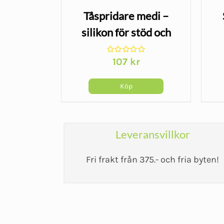
ngsband 2
Tåspridare medi –
atexfritt
silikon för stöd och
and
avlastning vid tåbesvär
107
kr
Köp
Leveransvillkor
Fri frakt från 375.- och fria byten!