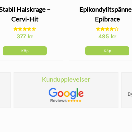
Stabil Halskrage –
Epikondylitspänne
Cervi-Hit
Epibrace
377
kr
495
kr
Köp
Köp
Kundupplevelser
B