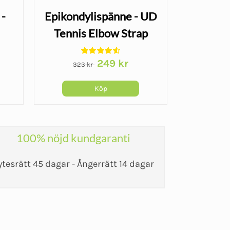
 -
Epikondylispänne - UD
SI-bä
Tennis Elbow Strap
Sacr
Det
Det
249
kr
323
kr
ursprungliga
nuvarande
priset
priset
Köp
var:
är:
323 kr.
249 kr.
100% nöjd kundgaranti
ytesrätt 45 dagar - Ångerrätt 14 dagar