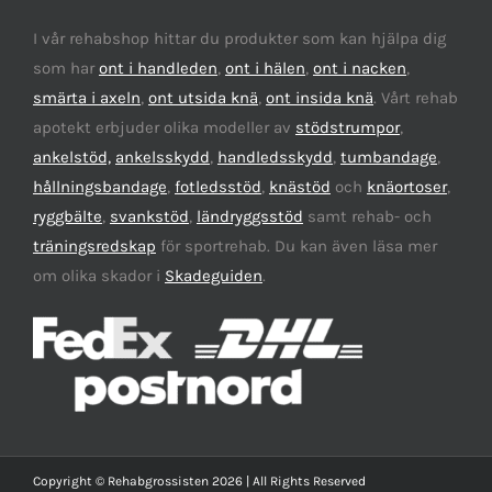
I vår rehabshop hittar du produkter som kan hjälpa dig
som har
ont i handleden
,
ont i hälen
,
ont i nacken
,
smärta i axeln
,
ont utsida knä
,
ont insida knä
. Vårt rehab
apotekt erbjuder olika modeller av
stödstrumpor
,
ankelstöd,
ankelsskydd
,
handledsskydd
,
tumbandage
,
hållningsbandage
,
fotledsstöd
,
knästöd
och
knäortoser
,
ryggbälte
,
svankstöd
,
ländryggsstöd
samt rehab- och
träningsredskap
för sportrehab. Du kan även läsa mer
om olika skador i
Skadeguiden
.
Copyright © Rehabgrossisten 2026 | All Rights Reserved