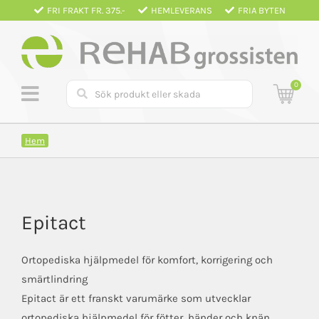
Fortsätt
FRI FRAKT FR. 375.-
HEMLEVERANS
FRIA BYTEN
till
innehållet
0
Hem
Epitact
Ortopediska hjälpmedel för komfort, korrigering och
smärtlindring
Epitact är ett franskt varumärke som utvecklar
ortopediska hjälpmedel för fötter, händer och knän.