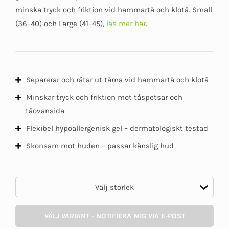
5
minska tryck och friktion vid hammartå och klotå. Small
(36–40) och Large (41–45),
läs mer här
.
Separerar och rätar ut tårna vid hammartå och klotå
Minskar tryck och friktion mot tåspetsar och
tåovansida
Flexibel hypoallergenisk gel – dermatologiskt testad
Skonsam mot huden – passar känslig hud
VÄLJ VARIANT - NOTIFIERA MIG VIA E-POST