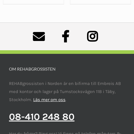
OM REHABGROSSISTEN
REHABgrossisten i Norden är en bifirma till Embreis AB
med kontor och lager på Tumstocksvägen 11B i Täby,
Stockholm.
Läs mer om oss
.
08-410 248 80
Har du frågor? Ring oss! Vi finns på telefon mån-tors 9-