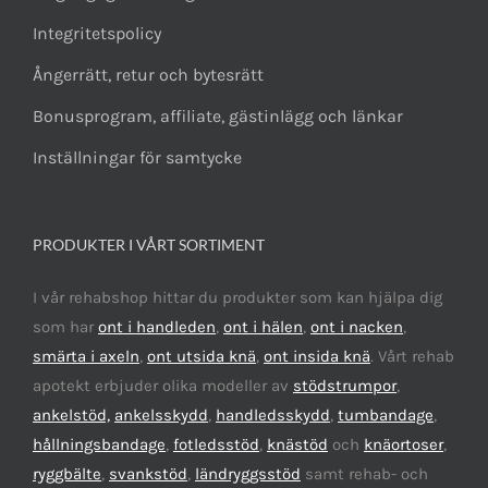
Integritetspolicy
Ångerrätt, retur och bytesrätt
Bonusprogram, affiliate, gästinlägg och länkar
Inställningar för samtycke
PRODUKTER I VÅRT SORTIMENT
I vår rehabshop hittar du produkter som kan hjälpa dig
som har
ont i handleden
,
ont i hälen
,
ont i nacken
,
smärta i axeln
,
ont utsida knä
,
ont insida knä
. Vårt rehab
apotekt erbjuder olika modeller av
stödstrumpor
,
ankelstöd,
ankelsskydd
,
handledsskydd
,
tumbandage
,
hållningsbandage
,
fotledsstöd
,
knästöd
och
knäortoser
,
ryggbälte
,
svankstöd
,
ländryggsstöd
samt rehab- och