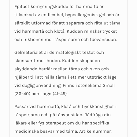
Epitact korrigeringskudde för hammartå är
tillverkad av en flexibel, hypoallergenisk gel och är
särskilt utformad för att separera och räta ut tårna
vid hammartå och klotå. Kudden minskar trycket
och friktionen mot tåspetsarna och tåovansidan.
Gelmaterialet är dermatologiskt testat och
skonsamt mot huden. Kudden skapar en
skyddande barriär mellan tårna och skon och
hjälper till att hålla tårna i ett mer utsträckt läge
vid daglig användning. Finns i storlekarna Small
(36–40) och Large (41–45).
Passar vid hammartå, klotå och tryckkänslighet i
tåspetsarna och på tåovansidan. Rådfråga din
läkare eller fysioterapeut om du har specifika
medicinska besvär med tårna. Artikelnummer: