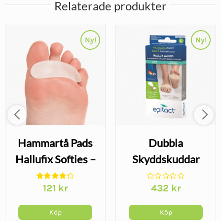
Relaterade produkter
Ny!
Ny!
Hammartå Pads
Dubbla
Hallufix Softies –
Skyddskuddar
gelskydd för
Epitact – skydd
121
kr
432
kr
hammartå
för trampdyna
och hallux valgus
Köp
Köp