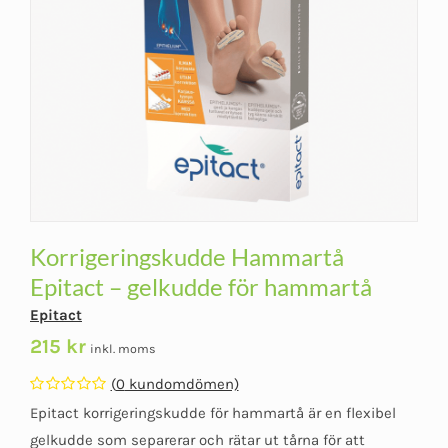
Korrigeringskudde Hammartå
Epitact – gelkudde för hammartå
Epitact
215
kr
inkl. moms
(
0
kundomdömen)
Betygsatt
Epitact korrigeringskudde för hammartå är en flexibel
0
av
gelkudde som separerar och rätar ut tårna för att