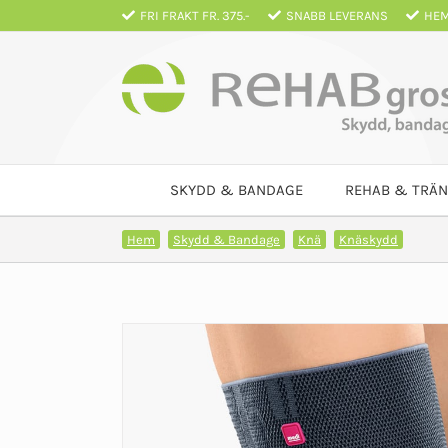
Fortsätt
FRI FRAKT FR. 375.-
SNABB LEVERANS
HEM
till
innehållet
SKYDD & BANDAGE
REHAB & TRÄN
Hem
Skydd & Bandage
Knä
Knäskydd