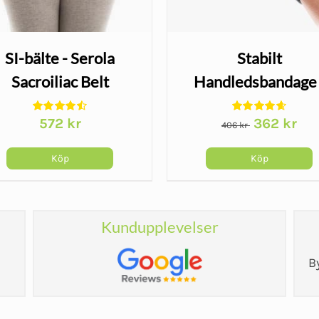
SI-bälte - Serola
Stabilt
Sacroiliac Belt
Handledsbandage 
Wrist Lacer
Det
Det
572
kr
362
kr
406
kr
ursprungliga
nuv
priset
pris
Köp
Köp
var:
är:
406 kr.
362 
Kundupplevelser
B