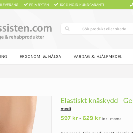
LEVERANS
FRIA BYTEN
100% NÖJD KUNDGARANTI
ING
ERGONOMI & HÄLSA
VARDAG & HJÄLPMEDEL
Elastiskt knäskydd - G
medi
Prisintervall:
597
kr
629
kr
–
inkl. moms
597 kr
till