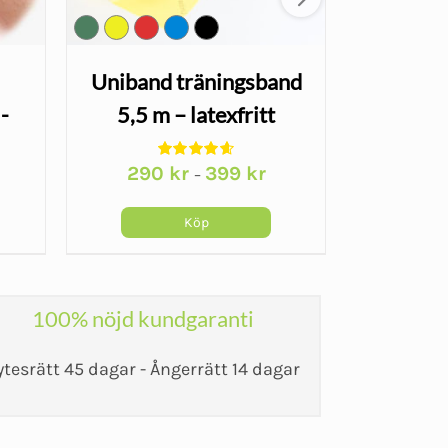
Uniband träningsband
Uniband 
-
5,5 m – latexfritt
m – komp
gummiband
gu
290
kr
399
kr
–
arande
et
Köp
kr.
100% nöjd kundgaranti
ytesrätt 45 dagar - Ångerrätt 14 dagar