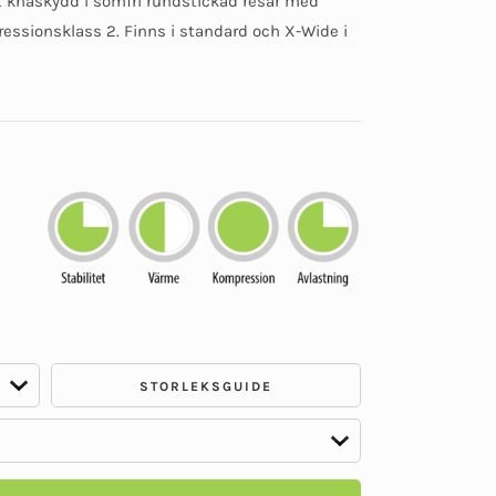
t knäskydd i sömfri rundstickad resår med
baserat på
kundomdömen
ressionsklass 2. Finns i standard och X-Wide i
STORLEKSGUIDE