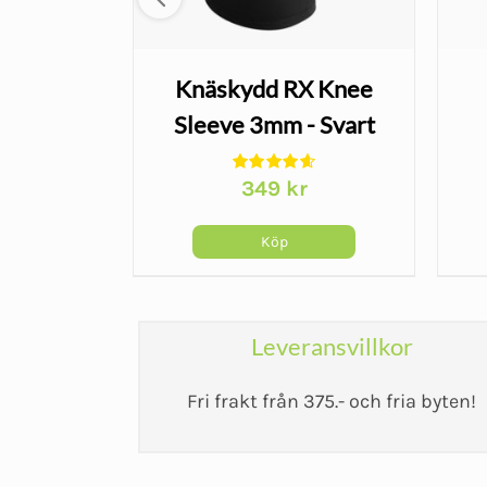
shandske
Knäskydd RX Knee
t - 3/4
Sleeve 3mm - Svart
r
r
349
kr
Köp
Leveransvillkor
Fri frakt från 375.- och fria byten!