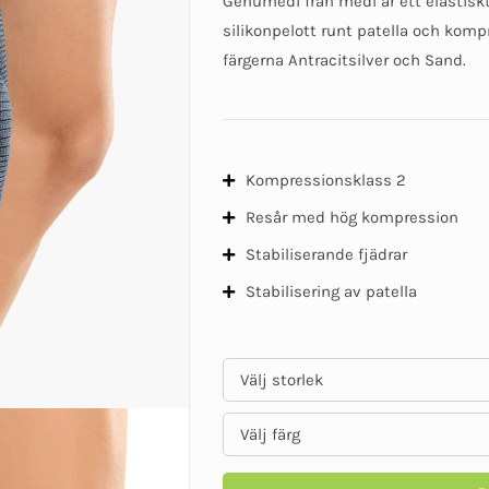
Genumedi från medi är ett elastisk
629 kr
silikonpelott runt patella och komp
färgerna Antracitsilver och Sand.
Kompressionsklass 2
Resår med hög kompression
Stabiliserande fjädrar
Stabilisering av patella