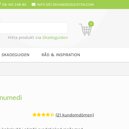
08-410 248 80
INFO [AT] REHABGROSSISTEN.COM
0
Hitta produkt via
Skadeguiden
SKADEGUIDEN
RÅD & INSPIRATION
enumedi
(
21
kundomdömen)
Betygsatt
21
4.48
av 5