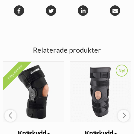
Relaterade produkter
Erbjudande!
Ny!
Knäskydd -
Knäskydd -