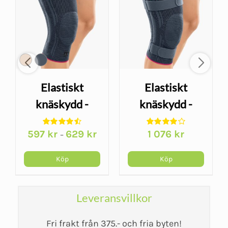
Elastiskt
Elastiskt
knäskydd -
knäskydd -
Genumedi
Genumedi Plus
597
kr
629
kr
1 076
kr
–
Köp
Köp
Leveransvillkor
Fri frakt från 375.- och fria byten!