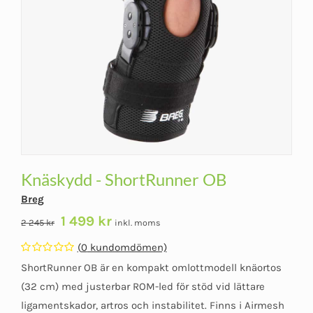
Knäskydd - ShortRunner OB
Breg
Det
Det
1 499
kr
2 245
kr
inkl. moms
ursprungliga
nuvarande
(
0
kundomdömen)
priset
priset
Betygsatt
ShortRunner OB är en kompakt omlottmodell knäortos
var:
är:
0
av
(32 cm) med justerbar ROM-led för stöd vid lättare
2
1
5
ligamentskador, artros och instabilitet. Finns i Airmesh
245 kr.
499 kr.