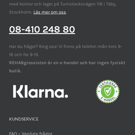
med kontor och lager på Tumstocksvägen 11B i Täby,
Stockholm.
Läs mer om oss
.
08-410 248 80
Har du frågor? Ring oss! Vi finns på telefon mån-tors 9-
16 och fre 9-15.
REHABgrossisten är en e-handel och har ingen fysiskt
butik.
KUNDSERVICE
FAQ – Vanliga frågor