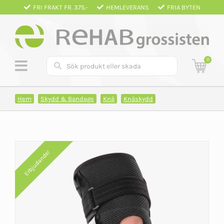
Fortsätt
FRI FRAKT FR. 375.-
HEMLEVERANS
FRIA BYTEN
till
innehållet
0
Hem
Skydd & Bandage
Knä
Knäskydd
Erbjudande!