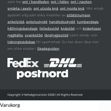
som har
ont i handleden
,
ont i hälen
,
ont i nacken
,
smärta i axeln
,
ont utsida knä
,
ont insida knä
. Vårt rehab
apotekt erbjuder olika modeller av
stödstrumpor
,
ankelstöd,
ankelsskydd
,
handledsskydd
,
tumbandage
,
hållningsbandage
,
fotledsstöd
,
knästöd
och
knäortoser
,
ryggbälte
,
svankstöd
,
ländryggsstöd
samt rehab- och
träningsredskap
för sportrehab. Du kan även läsa mer
om olika skador i
Skadeguiden
.
Copyright © Rehabgrossisten 2026 | All Rights Reserved
Varukorg