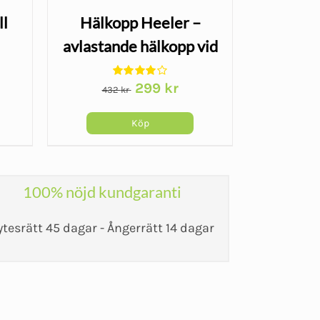
ll
Hälkopp Heeler –
avlastande hälkopp vid
Handl
hälsporre och
Wr
Det
Det
299
kr
hälsmärta
432
kr
406
ursprungliga
nuvarande
priset
priset
Köp
var:
är:
432 kr.
299 kr.
100% nöjd kundgaranti
ytesrätt 45 dagar - Ångerrätt 14 dagar