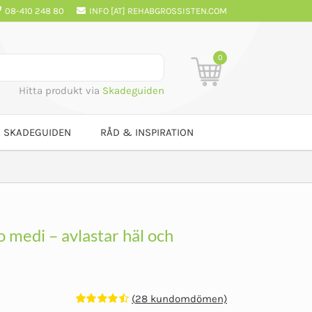
08-410 248 80
INFO [AT] REHABGROSSISTEN.COM
0
Hitta produkt via
Skadeguiden
SKADEGUIDEN
RÅD & INSPIRATION
 medi – avlastar häl och
(
28
kundomdömen)