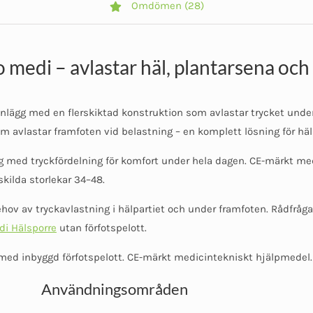
Omdömen (28)
 medi – avlastar häl, plantarsena och
inlägg med en flerskiktad konstruktion som avlastar trycket unde
 avlastar framfoten vid belastning – en komplett lösning för häl 
med tryckfördelning för komfort under hela dagen. CE-märkt med
skilda storlekar 34–48.
ehov av tryckavlastning i hälpartiet och under framfoten. Rådfråga
i Hälsporre
utan förfotspelott.
l med inbyggd förfotspelott. CE-märkt medicintekniskt hjälpmedel
Användningsområden