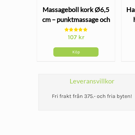
imulator
Massageboll kork Ø6,5
Ha
round –
cm – punktmassage och
träning
stretching
107
kr
Köp
Leveransvillkor
Fri frakt från 375.- och fria byten!