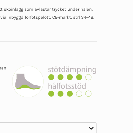
Betygsatt
28
4.57
av 5
kt skoinlägg som avlastar trycket under hälen,
baserat på
kundomdömen
ia inbyggd förfotspelott. CE-märkt, strl 34–48,
enan