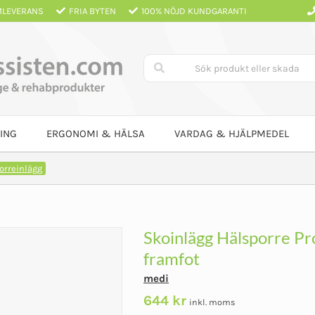
LEVERANS
FRIA BYTEN
100% NÖJD KUNDGARANTI
ING
ERGONOMI & HÄLSA
VARDAG & HJÄLPMEDEL
orreinlägg
Skoinlägg Hälsporre Pro
framfot
medi
644
kr
inkl. moms