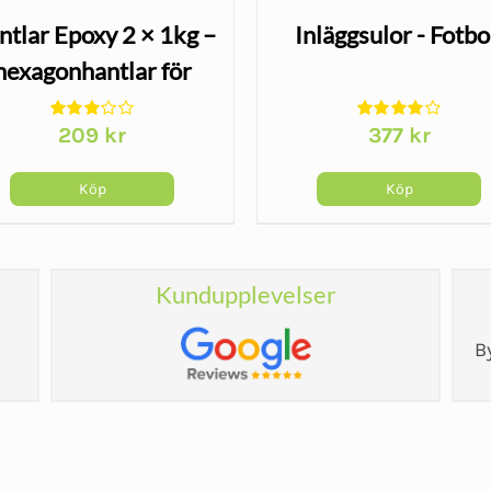
ntlar Epoxy 2 × 1kg –
Inläggsulor - Fotbo
hexagonhantlar för
hemmaträning
209
kr
377
kr
Köp
Köp
Kundupplevelser
B