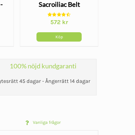
-
Sacroiliac Belt
Origi
572
kr
arande
et
Köp
kr.
100% nöjd kundgaranti
ytesrätt 45 dagar - Ångerrätt 14 dagar
Vanliga frågor