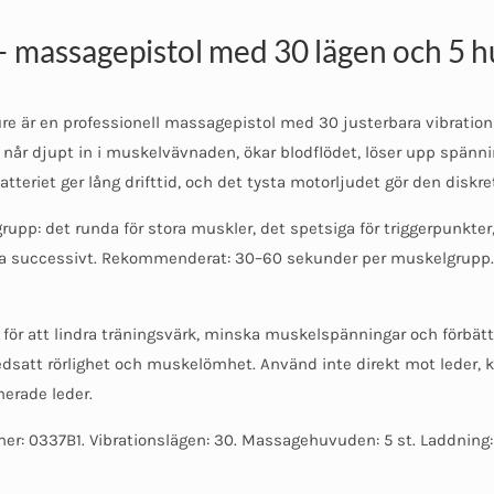
 massagepistol med 30 lägen och 5 
e är en professionell massagepistol med 30 justerbara vibration
r djupt in i muskelvävnaden, ökar blodflödet, löser upp spänni
teriet ger lång drifttid, och det tysta motorljudet gör den diskre
: det runda för stora muskler, det spetsiga för triggerpunkter, 
 öka successivt. Rekommenderat: 30–60 sekunder per muskelgrupp.
p för att lindra träningsvärk, minska muskelspänningar och förbät
edsatt rörlighet och muskelömhet. Använd inte direkt mot leder, k
merade leder.
r: 0337B1. Vibrationslägen: 30. Massagehuvuden: 5 st. Laddning: 