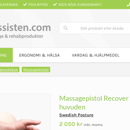
LEVERANS
FRIA BYTEN
100% NÖJD KUNDGARANTI
ING
ERGONOMI & HÄLSA
VARDAG & HJÄLPMEDEL
geredskap
Massagepistol
Massagepistol Recover 
huvuden
Swedish Posture
2 050
kr
inkl. moms