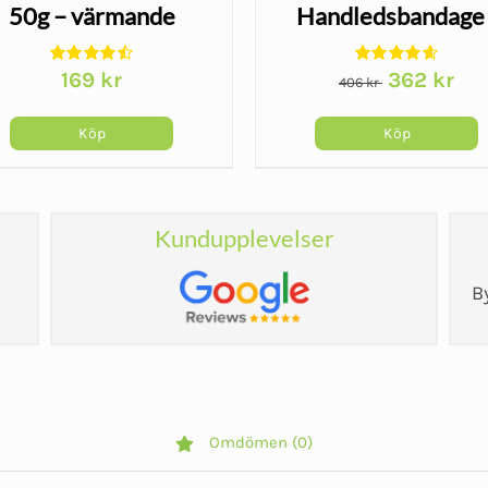
50g – värmande
Handledsbandage 
smärtlindring
Wrist Lacer
Det
Det
169
kr
362
kr
406
kr
ursprungliga
nuv
priset
pris
Köp
Köp
var:
är:
406 kr.
362 
Kundupplevelser
B
Omdömen (0)