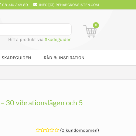
08-410 248 80
INFO [AT] REHABGROSSISTEN.COM
0
Hitta produkt via
Skadeguiden
SKADEGUIDEN
RÅD & INSPIRATION
– 30 vibrationslägen och 5
(
0
kundomdömen)