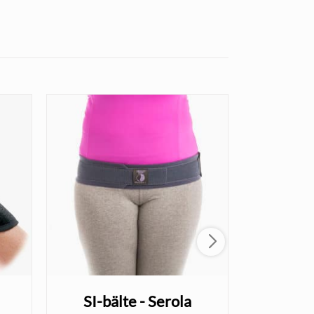
SI-bälte - Serola
Minir