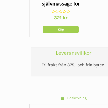
lkopp vid
självmassage för
 och
snabbare återhämtning
Det
9
kr
321
kr
ta
ungliga
nuvarande
t
priset
Köp
är:
r.
299 kr.
Leveransvillkor
Fri frakt från 375.- och fria byten!
Beskrivning