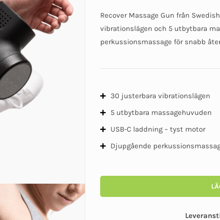
Recover Massage Gun från Swedish 
vibrationslägen och 5 utbytbara 
perkussionsmassage för snabb åte
30 justerbara vibrationslägen
5 utbytbara massagehuvuden
USB-C laddning – tyst motor
Djupgående perkussionsmassa
LÄ
Leveranst