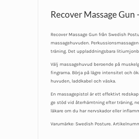
Recover Massage Gun –
Recover Massage Gun från Swedish Postur
massagehuvuden. Perkussionsmassagen nå
träning. Det uppladdningsbara litiumjonbat
Välj massagehuvud beroende på muskelgrupp
fingrarna. Börja på lägre intensitet och
huvuden, laddkabel och väska.
En massagepistol är ett effektivt redska
ge stöd vid återhämtning efter träning, n
läkare om du har nervskador eller inflam
Varumärke: Swedish Posture. Artikelnumme