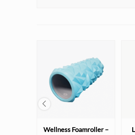
eler –
Wellness Foamroller –
L