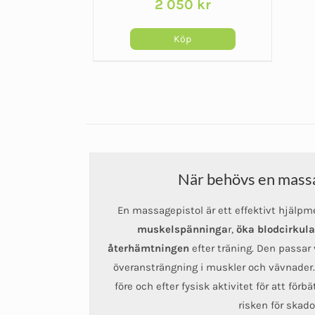
2 050
kr
0
av
5
Köp
När behövs en mass
En massagepistol är ett effektivt hjälp
muskelspänninga
r,
öka blodcirkula
återhämtningen
efter träning. Den passar 
överansträngning i muskler och vävnade
före och efter fysisk aktivitet för att för
risken för skado