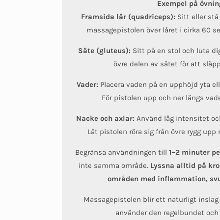
Exempel på övnin
Framsida lår (quadriceps):
Sitt eller st
massagepistolen över låret i cirka 60 
Säte (gluteus):
Sitt på en stol och luta di
övre delen av sätet för att släp
Vader:
Placera vaden på en upphöjd yta ell
För pistolen upp och ner längs vad
Nacke och axlar:
Använd låg intensitet oc
Låt pistolen röra sig från övre rygg upp
Begränsa användningen till
1–2 minuter p
inte samma område.
Lyssna alltid på kr
områden med inflammation, svul
Massagepistolen blir ett naturligt inslag
använder den regelbundet och 