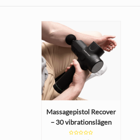
Massagepistol Recover
– 30 vibrationslägen
och 5 huvuden
Betygsatt