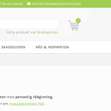
08-410 248 80
INFO [AT] REHABGROSSISTEN.COM
0
Hitta produkt via
Skadeguiden
SKADEGUIDEN
RÅD & INSPIRATION
ten
med
personlig rådgivning.
mer om
massagepistoler här.