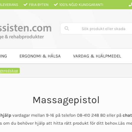
LEVERANS
FRIA BYTEN
100% NÖJD KUNDGARANTI
ING
ERGONOMI & HÄLSA
VARDAG & HJÄLPMEDEL
geredskap
Massagepistol
 hjälp
vardagar mellan 9-16 på telefon 08-410 248 80 eller på
chat
ss om du behöver hjälp att hitta rätt produkt för ditt behov.Läs 