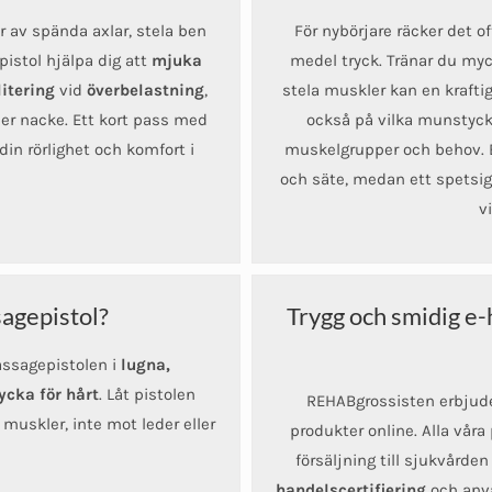
er av spända axlar, stela ben
För nybörjare räcker det o
istol hjälpa dig att
mjuka
medel tryck. Tränar du my
litering
vid
överbelastning
,
stela muskler kan en kraftig
ler nacke. Ett kort pass med
också på vilka munstycke
din rörlighet och komfort i
muskelgrupper och behov. En
och säte, medan ett spetsi
v
agepistol?
Trygg och smidig e-h
assagepistolen i
lugna,
ycka för hårt
. Låt pistolen
REHABgrossisten erbjuder
muskler, inte mot leder eller
produkter online. Alla våra
försäljning till sjukvården
handelscertifiering
och anvä