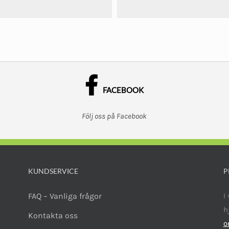
FACEBOOK
Följ oss på Facebook
KUNDSERVICE
P
FAQ – Vanliga frågor
I
h
Kontakta oss
o