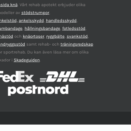
nsida knä
. Vårt rehab apotekt erbjuder olika
odeller av
stödstrumpor
,
nkelstöd,
ankelsskydd
,
handledsskydd
,
umbandage
,
hållningsbandage
,
fotledsstöd
,
nästöd
och
knäortoser
,
ryggbälte
,
svankstöd
,
ändryggsstöd
samt rehab- och
träningsredskap
ör sportrehab. Du kan även läsa mer om olika
kador i
Skadeguiden
.