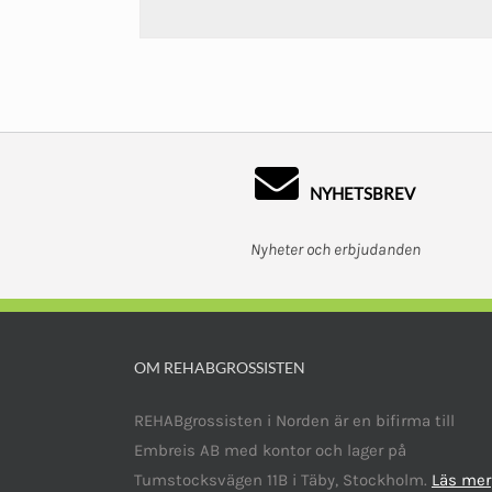
NYHETSBREV
Nyheter och erbjudanden
OM REHABGROSSISTEN
REHABgrossisten i Norden är en bifirma till
Embreis AB med kontor och lager på
Tumstocksvägen 11B i Täby, Stockholm.
Läs mer