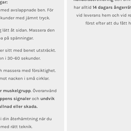
gar:
har alltid
14 dagars ångerrä
å med avslappnade ben. För
vid leverans hem och vid re
sekunder med jämnt tryck.
först efter att du fått
g lätt åt sidan. Massera den
pa på spänningar.
er sitt med benet utsträckt.
en i 30–60 sekunder.
h massera med försiktighet.
 mot nacken i små cirklar.
er muskelgrupp
. Överanvänd
oppens signaler
och
undvik
lnad eller skada.
 i din återhämtning när du
med rätt teknik.