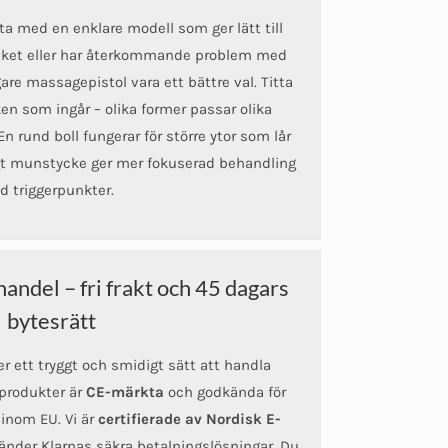
fta med en enklare modell som ger lätt till
cket eller har återkommande problem med
are massagepistol vara ett bättre val. Titta
n som ingår – olika former passar olika
 rund boll fungerar för större ytor som lår
gt munstycke ger mer fokuserad behandling
id triggerpunkter.
andel – fri frakt och 45 dagars
bytesrätt
 ett tryggt och smidigt sätt att handla
 produkter är
CE-märkta
och godkända för
 inom EU. Vi är
certifierade av Nordisk E-
nder Klarnas säkra betalningslösningar. Du