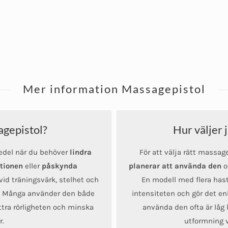
Mer information Massagepistol
agepistol?
Hur väljer 
medel när du behöver
lindra
För att välja rätt massa
tionen
eller
påskynda
planerar
att använda den
o
vid träningsvärk, stelhet och
En modell med flera hasti
r. Många använder den både
intensiteten och gör det en
bättra rörligheten och minska
använda den ofta är låg 
r.
utformning v