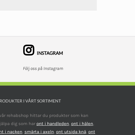
INSTAGRAM
Följ oss på Instagram
RODUKTER I VÅRT SORTIMENT
 vår rehabshop hittar du produkter som kan
jälpa dig som har
ont i handleden
,
ont i hälen
,
nt i nacken
,
smärta i axeln
,
ont utsida knä
,
ont