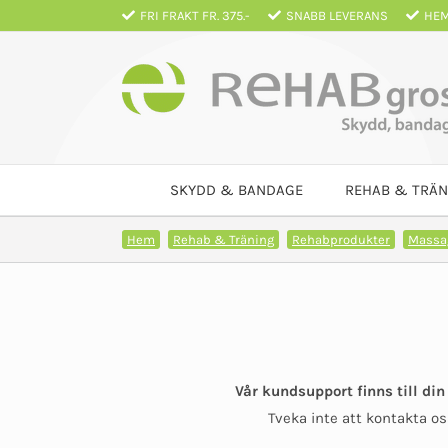
Fortsätt
FRI FRAKT FR. 375.-
SNABB LEVERANS
HEM
till
innehållet
SKYDD & BANDAGE
REHAB & TRÄN
Hem
Rehab & Träning
Rehabprodukter
Massa
Vår kundsupport finns till din
Tveka inte att kontakta o