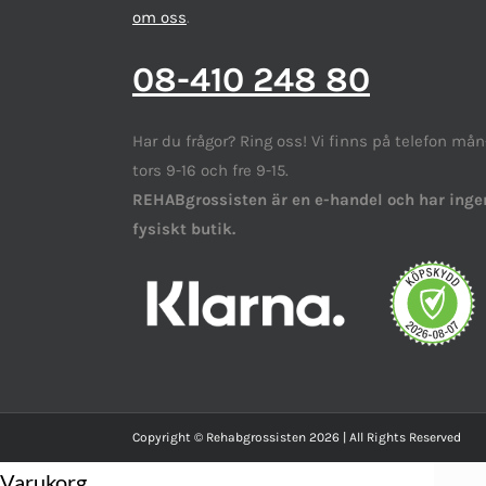
om oss
.
08-410 248 80
Har du frågor? Ring oss! Vi finns på telefon mån
tors 9-16 och fre 9-15.
REHABgrossisten är en e-handel och har inge
fysiskt butik.
Copyright © Rehabgrossisten 2026 | All Rights Reserved
Varukorg