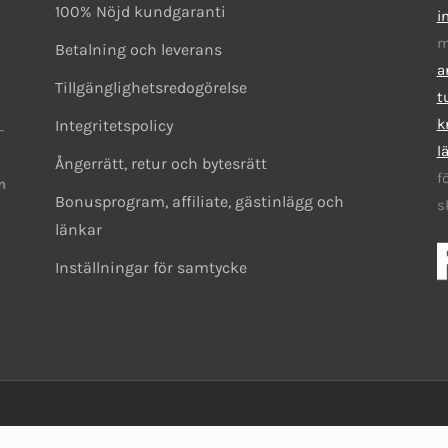
100% Nöjd kundgaranti
i
m
Betalning och leverans
a
Tillgänglighetsredogörelse
t
k
Integritetspolicy
-
l
Ångerrätt, retur och bytesrätt
f
n
Bonusprogram, affiliate, gästinlägg och
s
länkar
Inställningar för samtycke