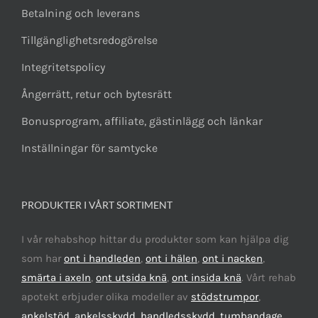
Betalning och leverans
Tillgänglighetsredogörelse
Integritetspolicy
Ångerrätt, retur och bytesrätt
Bonusprogram, affiliate, gästinlägg och länkar
Inställningar för samtycke
PRODUKTER I VÅRT SORTIMENT
I vår rehabshop hittar du produkter som kan hjälpa dig
som har
ont i handleden
,
ont i hälen
,
ont i nacken
,
smärta i axeln
,
ont utsida knä
,
ont insida knä
. Vårt rehab
apotekt erbjuder olika modeller av
stödstrumpor
,
ankelstöd,
ankelsskydd
,
handledsskydd
,
tumbandage
,