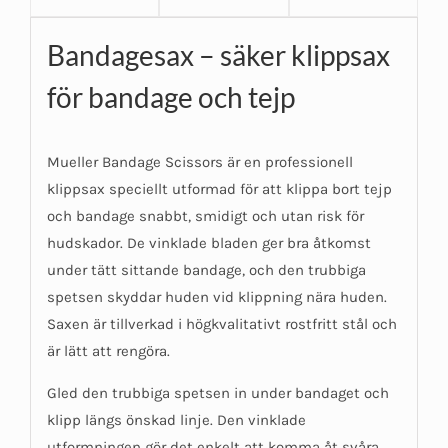
Bandagesax – säker klippsax
för bandage och tejp
Mueller Bandage Scissors är en professionell
klippsax speciellt utformad för att klippa bort tejp
och bandage snabbt, smidigt och utan risk för
hudskador. De vinklade bladen ger bra åtkomst
under tätt sittande bandage, och den trubbiga
spetsen skyddar huden vid klippning nära huden.
Saxen är tillverkad i högkvalitativt rostfritt stål och
är lätt att rengöra.
Gled den trubbiga spetsen in under bandaget och
klipp längs önskad linje. Den vinklade
utformningen gör det enkelt att komma åt svåra