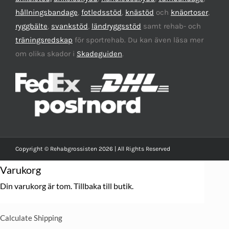
hållningsbandage
,
fotledsstöd
,
knästöd
och
knäortoser
,
ryggbälte
,
svankstöd
,
ländryggsstöd
samt rehab- och
träningsredskap
för sportrehab. Du kan även läsa mer
om olika skador i
Skadeguiden
.
Copyright © Rehabgrossisten 2026 | All Rights Reserved
Varukorg
Din varukorg är tom.
Tillbaka till butik.
Calculate Shipping