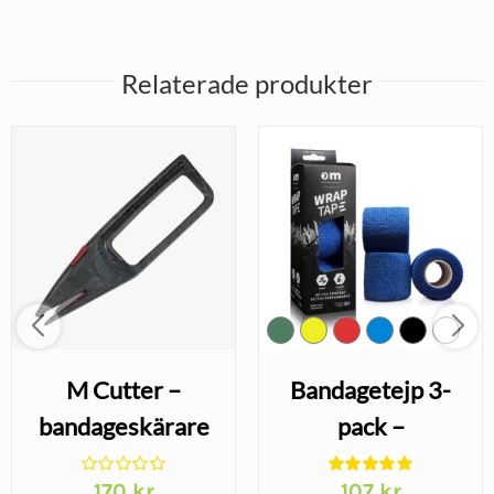
Relaterade produkter
M Cutter –
Bandagetejp 3-
bandageskärare
pack –
med utbytbara
självhäftande
170
kr
107
kr