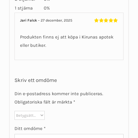
1 stjärna
0%
Jari Falck
–
27 december, 2025
Betygsatt
5
av 5
Produkten finns ej att köpa i Kirunas apotek
eller butiker.
Skriv ett omdöme
Din e-postadress kommer inte publiceras.
Obligatoriska fält är märkta
*
Ditt omdöme
*