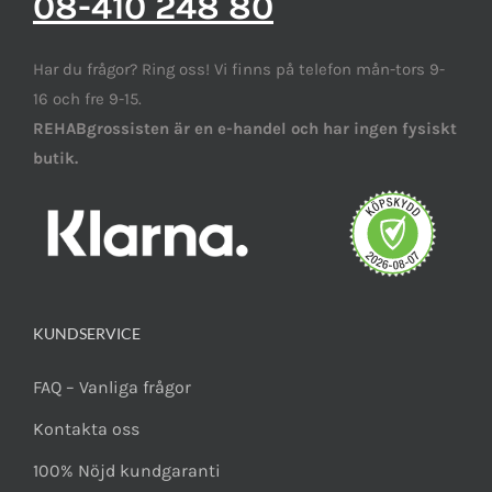
08-410 248 80
Har du frågor? Ring oss! Vi finns på telefon mån-tors 9-
16 och fre 9-15.
REHABgrossisten är en e-handel och har ingen fysiskt
butik.
KUNDSERVICE
FAQ – Vanliga frågor
Kontakta oss
100% Nöjd kundgaranti