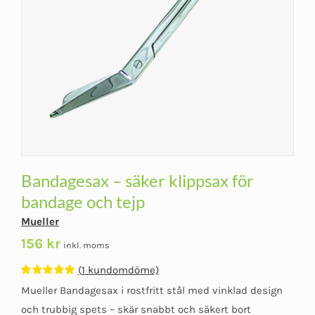
Bandagesax – säker klippsax för
bandage och tejp
Mueller
156
kr
inkl. moms
(
1
kundomdöme)
Betygsatt
1
Mueller Bandagesax i rostfritt stål med vinklad design
5.00
av 5
baserat på
och trubbig spets – skär snabbt och säkert bort