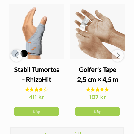
andske
Stabil Tumortos
Golfer's Tape
- RhizoHit
2,5 cm × 4,5 m
– fingertejp för
411
kr
107
kr
sport
Köp
Köp