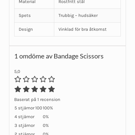
Material
Rostfritt stål
Spets
Trubbig – hudsäker
Design
Vinklad för bra åtkomst
1 omdöme av
Bandage Scissors
5,0
Baserat på 1 recension
5 stjärnor
100
100%
4 stjärnor
0%
3 stjärnor
0%
2 stjärnor
0%