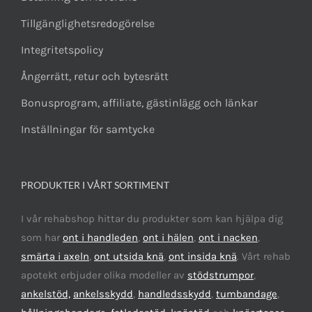
Tillgänglighetsredogörelse
Integritetspolicy
Ångerrätt, retur och bytesrätt
Bonusprogram, affiliate, gästinlägg och länkar
Inställningar för samtycke
PRODUKTER I VÅRT SORTIMENT
I vår rehabshop hittar du produkter som kan hjälpa dig
som har
ont i handleden
,
ont i hälen
,
ont i nacken
,
smärta i axeln
,
ont utsida knä
,
ont insida knä
. Vårt rehab
apotekt erbjuder olika modeller av
stödstrumpor
,
ankelstöd,
ankelsskydd
,
handledsskydd
,
tumbandage
,