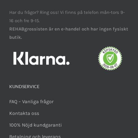
Har du frågor? Ring oss! Vi finns på telefon mån-tors 9-
16 och fre 9-15.
REHABgrossisten är en e-handel och har ingen fysiskt
butik.
KUNDSERVICE
FAQ – Vanliga frågor
Kontakta oss
100% Nöjd kundgaranti
Betalning och leverans