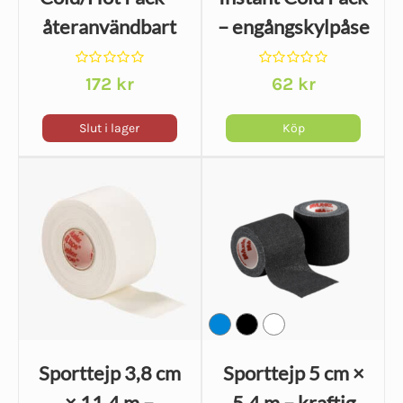
väljas
återanvändbart
– engångskylpåse
på
gelpaket för kyla
för akut kylning
produktsidan
Betygsatt
Betygsatt
och värme
172
kr
62
kr
0
0
av
av
5
5
Slut i lager
Köp
Sporttejp 3,8 cm
Sporttejp 5 cm ×
× 11,4 m –
5,4 m – kraftig