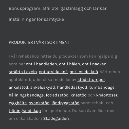
Bonusprogram, affiliate, gästinlägg och länkar
Inställningar för samtycke
PRODUKTER I VÅRT SORTIMENT
I vår rehabshop hittar du produkter som kan hjälpa dig
som har
ont i handleden
,
ont i hälen
,
ont i nacken
,
smärta i axeln
,
ont utsida knä
,
ont insida knä
. Vårt rehab
apotekt erbjuder olika modeller av
stödstrumpor
,
ankelstöd,
ankelsskydd
,
handledsskydd
,
tumbandage
,
hållningsbandage
,
fotledsstöd
,
knästöd
och
knäortoser
,
ryggbälte
,
svankstöd
,
ländryggsstöd
samt rehab- och
träningsredskap
för sportrehab. Du kan även läsa mer
om olika skador i
Skadeguiden
.