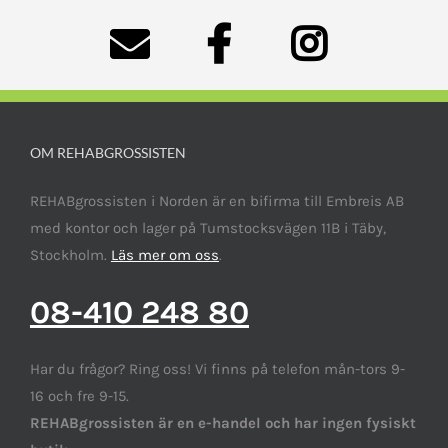
OM REHABGROSSISTEN
REHABgrossisten i Norden är en bifirma till Embreis AB
med kontor och lager på Tumstocksvägen 11B i Täby,
Stockholm.
Läs mer om oss
.
08-410 248 80
Har du frågor? Ring oss! Vi finns på telefon mån-tors 9-
16 och fre 9-15.
REHABgrossisten är en e-handel och har ingen fysiskt