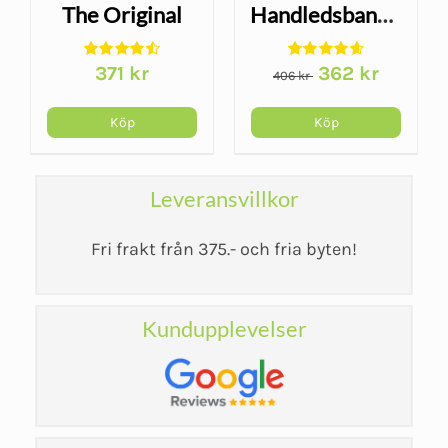
The Original
Handledsbandage
McKenzie
- Wrist Lacer
Det
Det
371
kr
362
kr
406
kr
ursprungliga
nuvarand
priset
priset
Köp
Köp
var:
är:
406 kr.
362 kr.
Leveransvillkor
Fri frakt från 375.- och fria byten!
Kundupplevelser