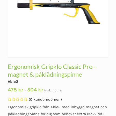
Ergonomisk Gripklo Classic Pro –
magnet & påklädningspinne
Able2
Prisintervall:
478
kr
504
kr
–
inkl. moms
478 kr
(
0
kundomdömen)
till
Betygsatt
Ergonomisk gripklo från Able2 med inbyggd magnet och
504 kr
0
av
påklädningspinne för dig som behöver extra räckvidd i