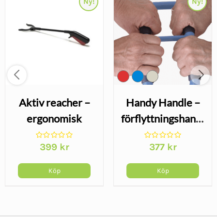
Ny!
Ny!
Aktiv reacher –
Handy Handle –
ergonomisk
förflyttningshandtag
gripklo med
för säkrare
399
kr
377
kr
räckvidd
uppresning
Köp
Köp