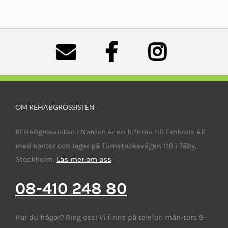
OM REHABGROSSISTEN
REHABgrossisten i Norden är en bifirma till Embreis AB
med kontor och lager på Tumstocksvägen 11B i Täby,
Stockholm.
Läs mer om oss
.
08-410 248 80
Har du frågor? Ring oss! Vi finns på telefon mån-tors 9-