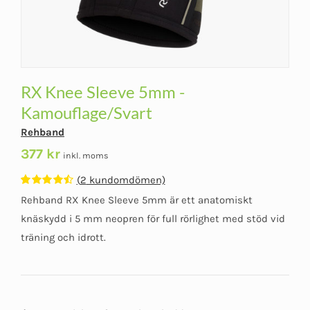
RX Knee Sleeve 5mm -
Kamouflage/Svart
Rehband
377
kr
inkl. moms
(
2
kundomdömen)
Betygsatt
2
Rehband RX Knee Sleeve 5mm är ett anatomiskt
4.50
av 5
baserat på
knäskydd i 5 mm neopren för full rörlighet med stöd vid
kundomdömen
träning och idrott.