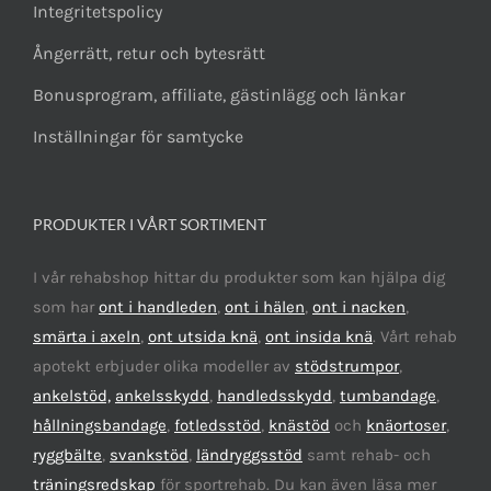
Integritetspolicy
Ångerrätt, retur och bytesrätt
Bonusprogram, affiliate, gästinlägg och länkar
Inställningar för samtycke
PRODUKTER I VÅRT SORTIMENT
I vår rehabshop hittar du produkter som kan hjälpa dig
som har
ont i handleden
,
ont i hälen
,
ont i nacken
,
smärta i axeln
,
ont utsida knä
,
ont insida knä
. Vårt rehab
apotekt erbjuder olika modeller av
stödstrumpor
,
ankelstöd,
ankelsskydd
,
handledsskydd
,
tumbandage
,
hållningsbandage
,
fotledsstöd
,
knästöd
och
knäortoser
,
ryggbälte
,
svankstöd
,
ländryggsstöd
samt rehab- och
träningsredskap
för sportrehab. Du kan även läsa mer