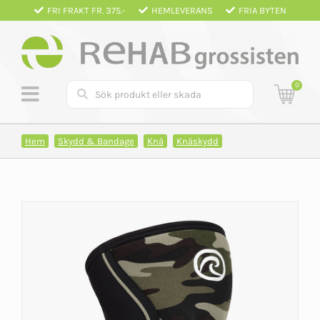
Fortsätt
FRI FRAKT FR. 375.-
HEMLEVERANS
FRIA BYTEN
till
innehållet
0
Hem
Skydd & Bandage
Knä
Knäskydd