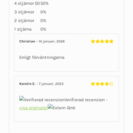
4 stjärnor
50
50%
3 stjärnor
0%
2 stjärnor
0%
1 stjärna
0%
Christian
–
14 januari, 2026
Betygsatt
5
av 5
Enligt förväntningarna
Kerstin E.
–
7 januari, 2023
Betygsatt
4
av 5
Verifierad recension -
visa originalet