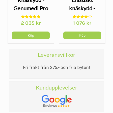
ge
Genumedi Pro
knäskydd -
Genumedi Plus
2 035
kr
1 076
kr
arande
et
Köp
Köp
kr.
Leveransvillkor
Fri frakt från 375.- och fria byten!
Kundupplevelser