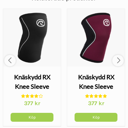
Knäskydd RX
Knäskydd RX
Knee Sleeve
Knee Sleeve
5mm - Svart
5mm -
377
kr
377
kr
Vinröd/Svart
Köp
Köp