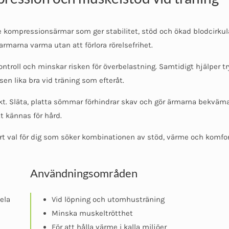
 kompressionsärmar som ger stabilitet, stöd och ökad blodcirkula
armarna varma utan att förlora rörelsefrihet.
ntroll och minskar risken för överbelastning. Samtidigt hjälper t
sen lika bra vid träning som efteråt.
arkt. Släta, platta sömmar förhindrar skav och gör ärmarna bekvä
t kännas för hård.
rt val för dig som söker kombinationen av stöd, värme och komfort
Användningsområden
ela
Vid löpning och utomhusträning
Minska muskeltrötthet
För att hålla värme i kalla miljöer