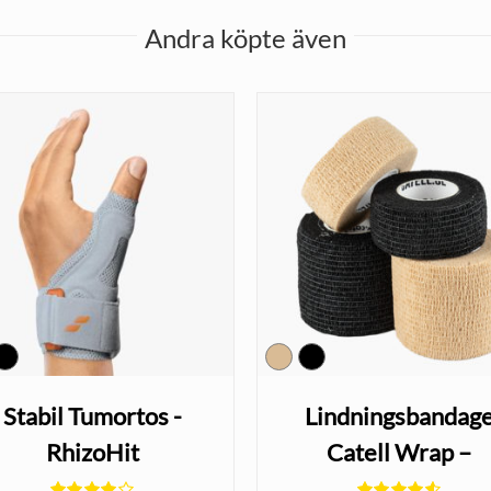
Andra köpte även
Stabil Tumortos -
Lindningsbandag
RhizoHit
Catell Wrap –
självhäftande elast