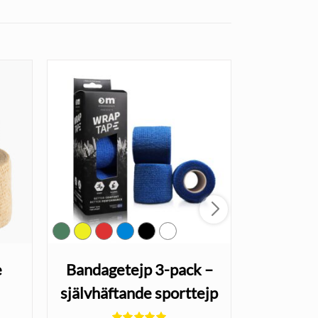
e
Bandagetejp 3-pack –
SI-bä
självhäftande sporttejp
Sacr
isk
i 6 färger