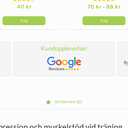
411
kr
70
kr
88
kr
–
linda
Köp
Köp
Kundupplevelser
B
Omdömen (0)
ression och muskelstöd vid träning