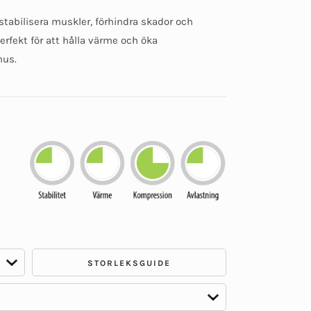
Betygsatt
0
 stabilisera muskler, förhindra skador och
av
5
rfekt för att hålla värme och öka
hus.
STORLEKSGUIDE