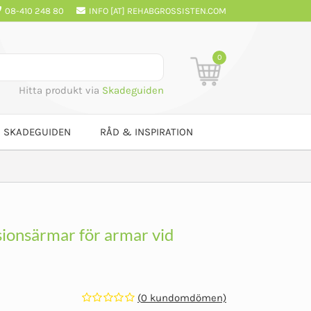
08-410 248 80
INFO [AT] REHABGROSSISTEN.COM
0
Hitta produkt via
Skadeguiden
SKADEGUIDEN
RÅD & INSPIRATION
ionsärmar för armar vid
(
0
kundomdömen)