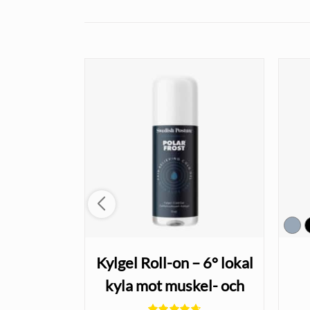
ingsband
Kylgel Roll-on – 6° lokal
xfritt
kyla mot muskel- och
and
ledsmärta