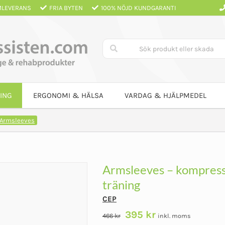
LEVERANS
FRIA BYTEN
100% NÖJD KUNDGARANTI
ING
ERGONOMI & HÄLSA
VARDAG & HJÄLPMEDEL
Armsleeves
Armsleeves – kompress
träning
CEP
Det
Det
395
kr
466
kr
inkl. moms