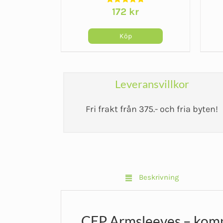
99
kr
172
kr
Köp
Leveransvillkor
Fri frakt från 375.- och fria byten!
Beskrivning
CEP Armsleeves – komp