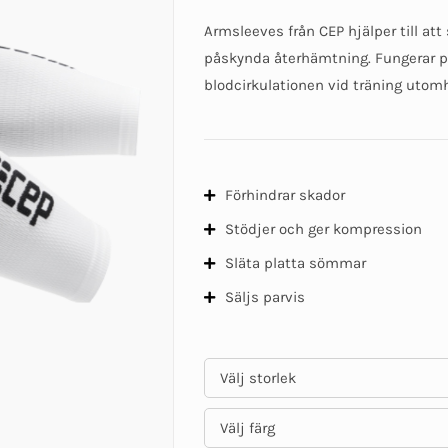
ursprungliga
nuvarande
priset
priset
Armsleeves från CEP hjälper till att
var:
är:
påskynda återhämtning. Fungerar pe
466 kr.
395 kr.
blodcirkulationen vid träning utom
Förhindrar skador
Stödjer och ger kompression
Släta platta sömmar
Säljs parvis