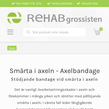
Fortsätt
FRI FRAKT FR. 375.-
HEMLEVERANS
FRIA BYTEN
till
innehållet
0
Hem
Smärta i axeln - Axelbandage
Stödjande bandage vid smärta i axeln
Det är vanligt överbelastningsskador i axeln och
förekommer i många yrken och idrotter med påföljande
smärta i axeln. I värsta fall leder långtgående