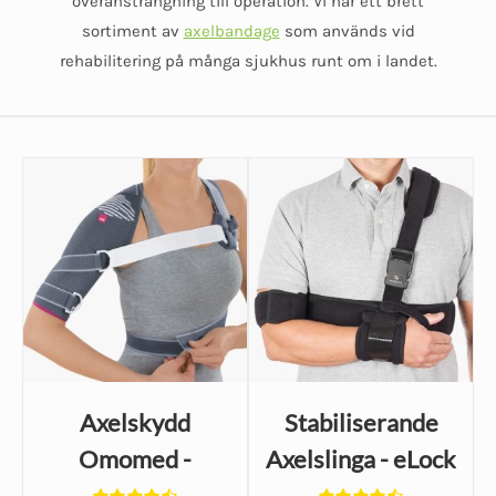
överansträngning till operation. Vi har ett brett
sortiment av
axelbandage
som används vid
rehabilitering på många sjukhus runt om i landet.
Axelskydd
Stabiliserande
Omomed -
Axelslinga - eLock
UTGÅENDE!