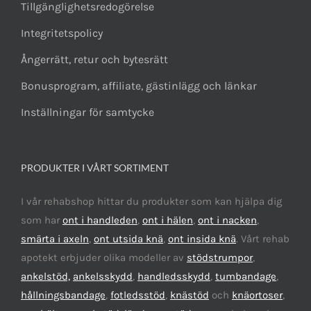
Tillgänglighetsredogörelse
Integritetspolicy
Ångerrätt, retur och bytesrätt
Bonusprogram, affiliate, gästinlägg och länkar
Inställningar för samtycke
PRODUKTER I VÅRT SORTIMENT
I vår rehabshop hittar du produkter som kan hjälpa dig
som har
ont i handleden
,
ont i hälen
,
ont i nacken
,
smärta i axeln
,
ont utsida knä
,
ont insida knä
. Vårt rehab
apotekt erbjuder olika modeller av
stödstrumpor
,
ankelstöd,
ankelsskydd
,
handledsskydd
,
tumbandage
,
hållningsbandage
,
fotledsstöd
,
knästöd
och
knäortoser
,