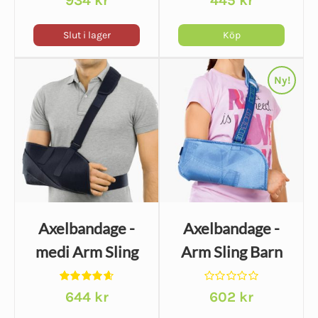
934
kr
445
kr
4.50
av 5
4.21
av 5
Slut i lager
Köp
Ny!
Axelbandage -
Axelbandage -
medi Arm Sling
Arm Sling Barn
Betygsatt
Betygsatt
644
kr
602
kr
4.67
av 5
0
av