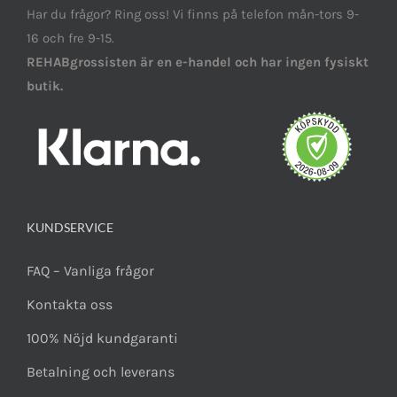
Har du frågor? Ring oss! Vi finns på telefon mån-tors 9-
16 och fre 9-15.
REHABgrossisten är en e-handel och har ingen fysiskt
butik.
KUNDSERVICE
FAQ – Vanliga frågor
Kontakta oss
100% Nöjd kundgaranti
Betalning och leverans