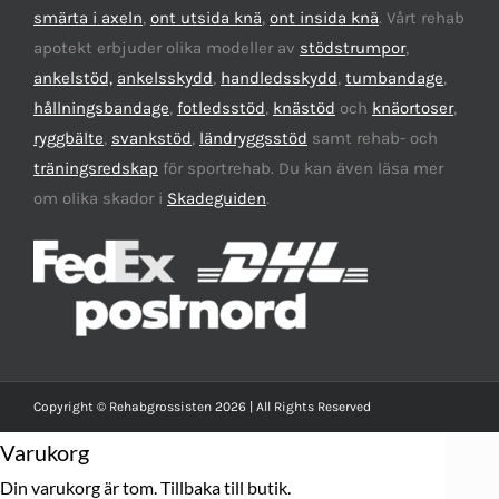
smärta i axeln
,
ont utsida knä
,
ont insida knä
. Vårt rehab
apotekt erbjuder olika modeller av
stödstrumpor
,
ankelstöd,
ankelsskydd
,
handledsskydd
,
tumbandage
,
hållningsbandage
,
fotledsstöd
,
knästöd
och
knäortoser
,
ryggbälte
,
svankstöd
,
ländryggsstöd
samt rehab- och
träningsredskap
för sportrehab. Du kan även läsa mer
om olika skador i
Skadeguiden
.
Copyright © Rehabgrossisten 2026 | All Rights Reserved
Varukorg
Din varukorg är tom.
Tillbaka till butik.