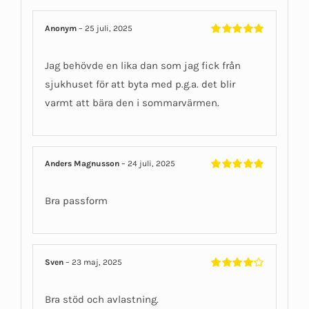
Anonym
–
25 juli, 2025
Betygsatt
5
av 5
Jag behövde en lika dan som jag fick från
sjukhuset för att byta med p.g.a. det blir
varmt att bära den i sommarvärmen.
Anders Magnusson
–
24 juli, 2025
Betygsatt
5
av 5
Bra passform
Sven
–
23 maj, 2025
Betygsatt
4
av 5
Bra stöd och avlastning.