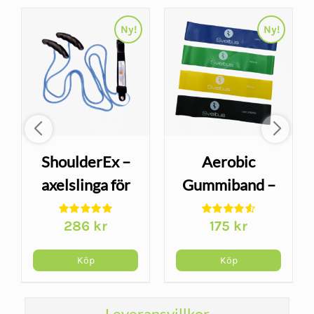
Ny!
Ny!
ShoulderEx –
Aerobic
axelslinga för
Gummiband –
rörlighet och
4-set med
286
kr
175
kr
rehabilitering
progressiva
motståndsnivåer
Köp
Köp
Leveransvillkor