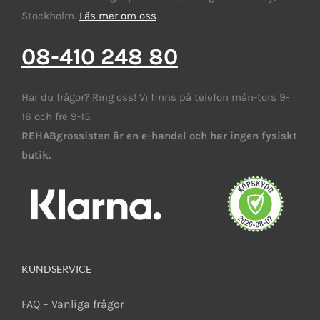
Stockholm.
Läs mer om oss
.
08-410 248 80
Har du frågor? Ring oss! Vi finns på telefon mån-tors 9-
16 och fre 9-15.
REHABgrossisten är en e-handel och har ingen fysiskt
butik.
KUNDSERVICE
FAQ – Vanliga frågor