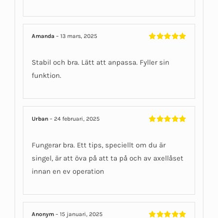
Amanda
–
13 mars, 2025
Betygsatt
5
av 5
Stabil och bra. Lätt att anpassa. Fyller sin
funktion.
Urban
–
24 februari, 2025
Betygsatt
5
av 5
Fungerar bra. Ett tips, speciellt om du är
singel, är att öva på att ta på och av axellåset
innan en ev operation
Anonym
–
15 januari, 2025