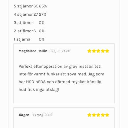
5 stjärnor
65
65%
4 stjärnor
27
27%
3 stjärnor
0%
2 stjärnor
6
6%
1 stjärna
0%
Magdalena Hallin
–
30 juli, 2026
Betygsatt
5
av 5
Perfekt efter operation av grav instabilitet!
Inte för varmt funkar att sova med. Jag som
har HSD hEDS och därmed mycket känslig
hud fick inga utslag!
Jörgen
–
13 maj, 2026
Betygsatt
5
av 5