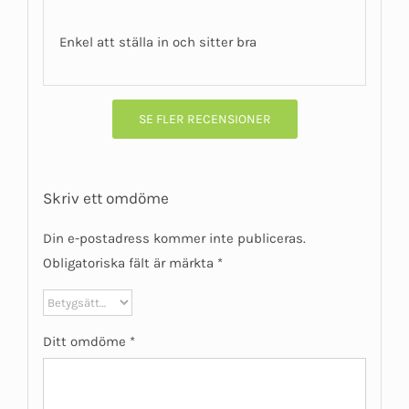
Betygsatt
5
av 5
Enkel att ställa in och sitter bra
SE FLER RECENSIONER
Skriv ett omdöme
Din e-postadress kommer inte publiceras.
Obligatoriska fält är märkta
*
Ditt omdöme
*