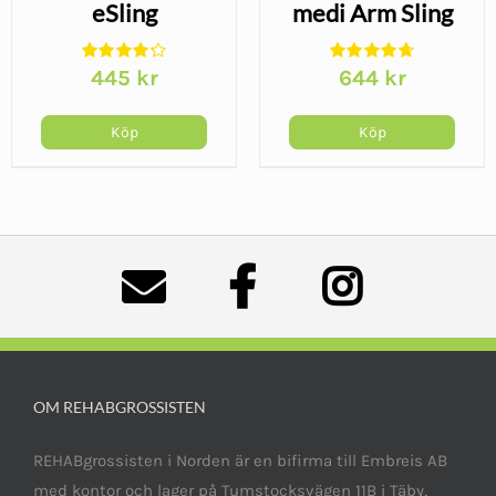
eSling
medi Arm Sling
445
kr
644
kr
Köp
Köp
OM REHABGROSSISTEN
REHABgrossisten i Norden är en bifirma till Embreis AB
med kontor och lager på Tumstocksvägen 11B i Täby,