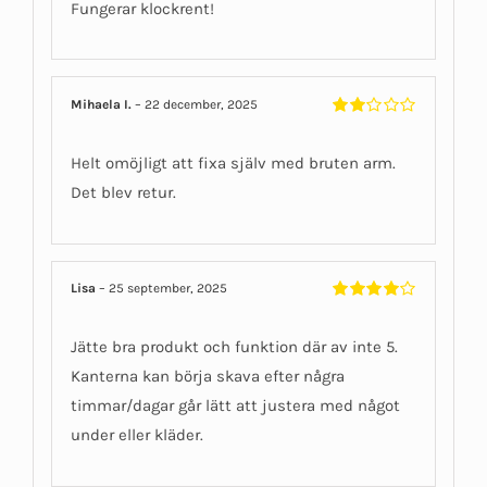
Fungerar klockrent!
Mihaela I.
–
22 december, 2025
Betygsatt
2
av
Helt omöjligt att fixa själv med bruten arm.
5
Det blev retur.
Lisa
–
25 september, 2025
Betygsatt
4
av 5
Jätte bra produkt och funktion där av inte 5.
Kanterna kan börja skava efter några
timmar/dagar går lätt att justera med något
under eller kläder.