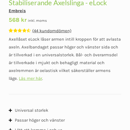
Stabiliserande Axelslinga - eLock
Embreis
568
kr
inkl. moms
(
44
kundomdömen)
Betygsatt
44
Axellåset eLock låser armen intill kroppen för att avlasta
4.52
av 5
baserat på
axeln. Axelbandaget passar höger och vänster sida och
kundomdömen
är tillverkad i en universalstorlek. Bål- och överarmsdel
är tillverkade i mjukt och behagligt material och
axelremmen är oelastisk vilket säkerställer armens
läge.
Läs mer här
.
Universal storlek
Passar höger och vänster