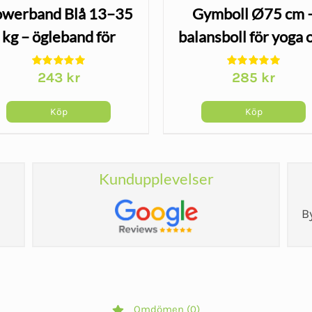
werband Blå 13–35
Gymboll Ø75 cm 
kg – ögleband för
balansboll för yoga 
styrketräning
träning, lila
243
kr
285
kr
Köp
Köp
Kundupplevelser
B
Omdömen (0)