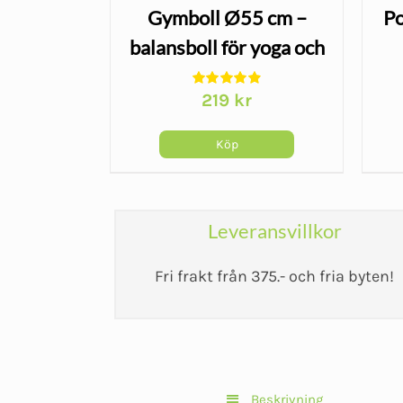
Serola
Gymboll Ø55 cm –
Po
 Belt
balansboll för yoga och
träning, orange
r
219
kr
Köp
Leveransvillkor
Fri frakt från 375.- och fria byten!
Beskrivning