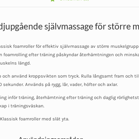
djupgående självmassage för större 
ssisk foamroller för effektiv självmassage av större muskelgrupp
 foamrolling efter träning påskyndar återhämtningen och minskar
uskelns längd.
p och använd kroppsvikten som tryck. Rulla långsamt fram och ti
sekunder. Används på rygg, lår, vader, höfter och axlar.
 inför träning, återhämtning efter träning och daglig rörlighetstr
kap i träningsväskan.
Klassisk foamroller med slät yta.