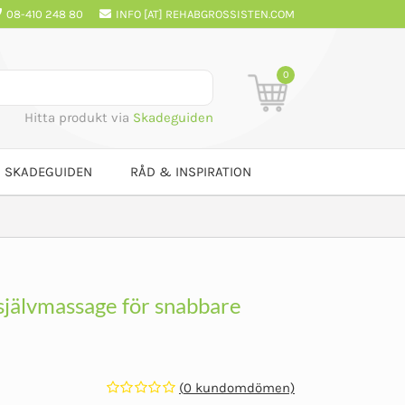
08-410 248 80
INFO [AT] REHABGROSSISTEN.COM
0
Hitta produkt via
Skadeguiden
SKADEGUIDEN
RÅD & INSPIRATION
självmassage för snabbare
(
0
kundomdömen)