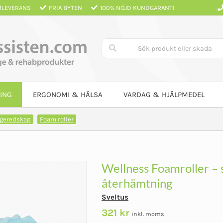
LEVERANS
FRIA BYTEN
100% NÖJD KUNDGARANTI
ING
ERGONOMI & HÄLSA
VARDAG & HJÄLPMEDEL
geredskap
Foam roller
Wellness Foamroller – 
återhämtning
Sveltus
321
kr
inkl. moms