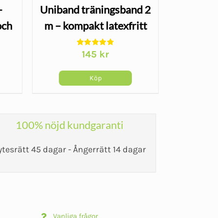
–
Uniband träningsband 2
Powerba
och
m – kompakt latexfritt
kg – 
gummiband
sty
145
kr
Köp
100% nöjd kundgaranti
ytesrätt 45 dagar - Ångerrätt 14 dagar
Vanliga frågor