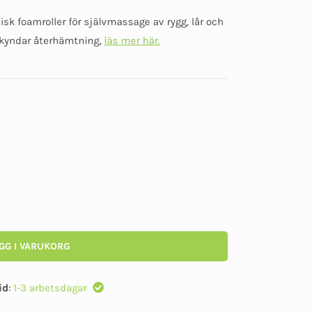
Betygsatt
0
isk foamroller för självmassage av rygg, lår och
av
5
skyndar återhämtning,
läs mer här.
GG I VARUKORG
id
:
1-3 arbetsdagar