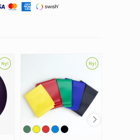
Ny!
Ny!