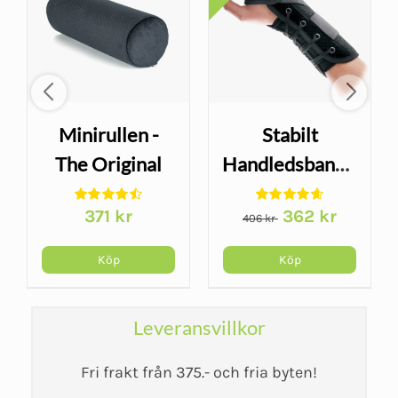
Minirullen -
Stabilt
The Original
Handledsbandage
McKenzie
- Wrist Lacer
Det
Det
371
kr
362
kr
406
kr
ursprungliga
nuvarand
priset
priset
Köp
Köp
var:
är:
406 kr.
362 kr.
Leveransvillkor
Fri frakt från 375.- och fria byten!