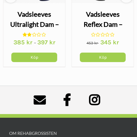
Vadsleeves
Vadsleeves
Ultralight Dam –
Reflex Dam –
kompressionsärm,
kompressionsärm
Det
Det
385
kr
397
kr
345
kr
–
blå/ljusblå
för vaden, svart
453
kr
ursprungliga
nuvaran
priset
priset
Köp
Köp
var:
är:
453 kr.
345 kr.
OM REHABGROSSISTEN