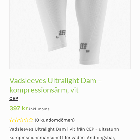
Vadsleeves Ultralight Dam –
kompressionsärm, vit
CEP
397
kr
inkl. moms
(
0
kundomdömen)
Betygsatt
Vadsleeves Ultralight Dam i vit från CEP – ultratunn
0
av
kompressionsmanschett för vaden. Andningsbar,