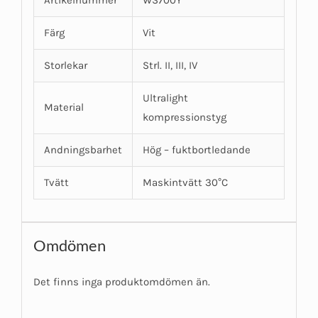
Artikelnummer
WS700Y
Färg
Vit
Storlekar
Strl. II, III, IV
Ultralight
Material
kompressionstyg
Andningsbarhet
Hög – fuktbortledande
Tvätt
Maskintvätt 30°C
Omdömen
Det finns inga produktomdömen än.