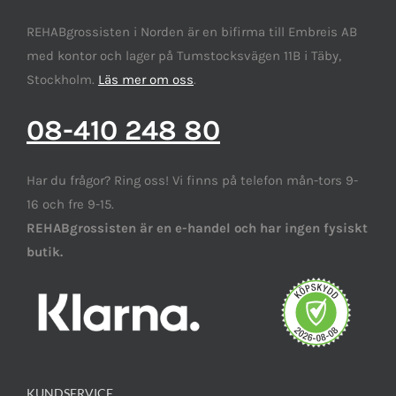
REHABgrossisten i Norden är en bifirma till Embreis AB
med kontor och lager på Tumstocksvägen 11B i Täby,
Stockholm.
Läs mer om oss
.
08-410 248 80
Har du frågor? Ring oss! Vi finns på telefon mån-tors 9-
16 och fre 9-15.
REHABgrossisten är en e-handel och har ingen fysiskt
butik.
KUNDSERVICE