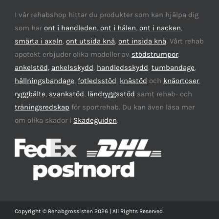
I vår rehabshop hittar du produkter som kan hjälpa dig
som har
ont i handleden
,
ont i hälen
,
ont i nacken
,
smärta i axeln
,
ont utsida knä
,
ont insida knä
. Vårt rehab
apotekt erbjuder olika modeller av
stödstrumpor
,
ankelstöd,
ankelsskydd
,
handledsskydd
,
tumbandage
,
hållningsbandage
,
fotledsstöd
,
knästöd
och
knäortoser
,
ryggbälte
,
svankstöd
,
ländryggsstöd
samt rehab- och
träningsredskap
för sportrehab. Du kan även läsa mer
om olika skador i
Skadeguiden
.
Copyright © Rehabgrossisten 2026 | All Rights Reserved