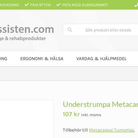
LEVERANS
FRIA BYTEN
100% NÖJD KUNDGARANTI
ING
ERGONOMI & HÄLSA
VARDAG & HJÄLPMEDEL
Understrumpa Metacar
107
kr
inkl. moms
Tillbehör till
Metacarpal Tumortos
.