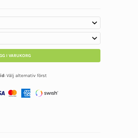
på
kundomdöme
GG I VARUKORG
id
:
Välj alternativ först