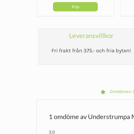
t
priset
Köp
är:
r.
299 kr.
Leveransvillkor
Fri frakt från 375.- och fria byten!
Omdömen (
1 omdöme av
Understrumpa M
3,0