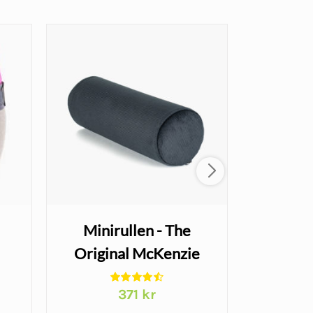
Minirullen - The
TENS mu
Original McKenzie
SweTen
smärta
371
kr