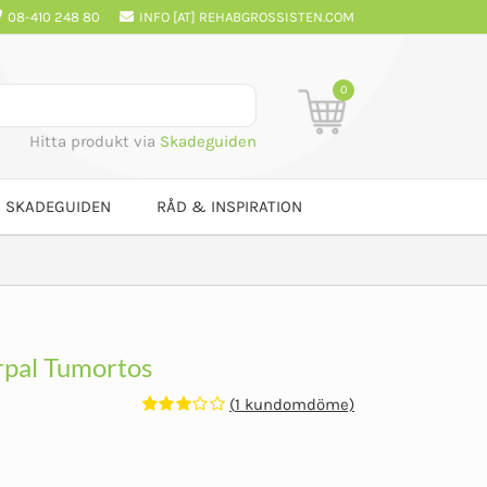
08-410 248 80
INFO [AT] REHABGROSSISTEN.COM
0
Hitta produkt via
Skadeguiden
SKADEGUIDEN
RÅD & INSPIRATION
pal Tumortos
(
1
kundomdöme)
Betygsatt
1
3.00
av
5
baserat