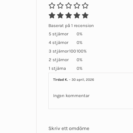
Baserat på 1 recension
5 stjärnor
0%
4 stjärnor
0%
3 stjärnor
100
100%
2 stjärnor
0%
1 stjärna
0%
Tirdad K.
–
30 april, 2026
Ingen kommentar
Skriv ett omdöme