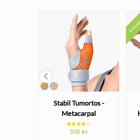
Erbjud
eler –
Stabil Tumortos -
lkopp vid
Metacarpal
 och
Det
9
kr
510
kr
ta
ungliga
nuvarande