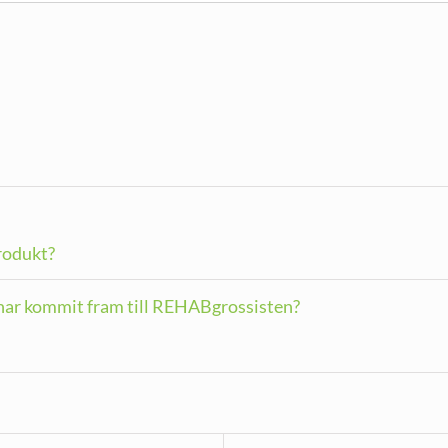
produkt?
g har kommit fram till REHABgrossisten?