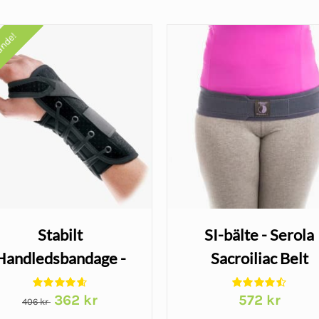
ande!
Stabilt
SI-bälte - Serola
Handledsbandage -
Sacroiliac Belt
Wrist Lacer
Det
Det
362
kr
572
kr
406
kr
ursprungliga
nuvarande